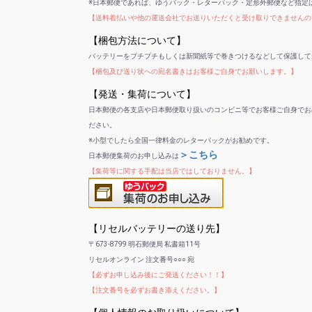
※日本郵便であれば、ゆうパック・レターパック・定形外郵便など指定
【送料着払いや他の運送会社でお送りいただくと受け取りできませんの
【梱包方法について】
バッテリーをプチプチもしくは新聞紙等で巻きつけるなどして保護して
【梱包及び送り状への宛名書きはお客様ご自身でお願いします。】
【発送・集荷について】
日本郵便の各支店や日本郵便取り扱いのコンビニ等でお客様ご自身でお
ださい。
※小型でしたら全国一律料金のレターパックがお勧めです。
＞こちら
日本郵便集荷のお申し込みは
【集荷等に関する手配は当店ではしておりません。】
【リセルバッテリーの送り先】
〒673-8799 明石郵便局 私書箱11号
リセルオンライン 注文番号○○○ 宛
【必ずお申し込み後にご発送ください！！】
【注文番号を必ずお書き添えください。】