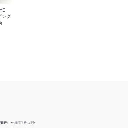
YE
イビング
換
/銀行)
※作業完了時に課金