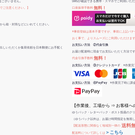
はございません。
SMSが確認できる携帯・スマホでご利用いた
無料！
でご注意ください。】
口座振替手数料
から箱・封筒などにいれてください。
※事前登録は基本不要ですが、事前に上記バナー
おく事で、よりスムーズにご利用いただけま
お支払い方法 ②代金引換
出しいただくか集荷依頼を日本郵便にお手配く
お届け配達時に現金でお支払いただく方法で
無料！
代金引換手数料
お支払い方法 ③クレジットカード
※作業完
お支払い方法 ④PayPay
※作業完了時に課
【作業後、工場から ⇒ お客様
ゆうパック・レターパック・ポスト投函のク
（ゆうパック以外は、お届け時間指定を無視
送料
【配送形態に関係なく地域別一律の
＞こちら
配送料について詳しくは