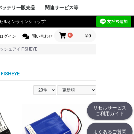
バッテリー販売品
関連サービス等
リセルオンラインショップ”
Y VAIO
ック
IBA
ple Mac
SIO
ctor
電気
Compaq
HARP
UBISHI
ーレット・パ
y ゲートウェ
CHI
itsu
ANYO
イサー
IA
 エーオープン
サス
セルボ
PSON
ma
G サムソン
novo
HJINSHA
ンピュータ
 ソーテッ
ER フロンティ
ソフト
HER
OPCON
KKIA
on JEC
ス PENTAX
OGAWA
ca
OLYMPUS
Trimble
er
jikura
 TAMAYA
HER
IX マイクロニ
イカ
CHI
測器
フルーク
ニクス
ーレット・パ
r+Frohlich
OKOGAWA
無線
ボッシュ
KEYENCE
ritsu
OLYMPUS
ANYO
IBA
mron
ノルタ
C
コン
a フジクラ
T
 Philips
HER
ita
 日立工機
ック電工
A 京セラ
ボッシュ
ヒルティー
UMI マクセ
IBA
ックス
 デウォルト
 ドレメル
 カクタス
 ロブテックス
クセン
IKURA
IA
ECKER ブラ
 スナップオン
ールランド
BARU
MAN アースマ
AOCK
ble
HINKO
e
スチール
r ストライカー
 オーボット
キス
HER
工業
ハイネ
 モリタ製作所
テック
エナックス
LM 富士フイル
業
jikura
ク電工 松
ル azbil
MAHA
トン
ック
ー技研
NDA 本田
ANYO
YATA
クル
E
ZUKI
daka
IMANO
ANMAR
ジャパン
モバイリー
awasaki
 GIANT
HER
NY
イ・ディー・エ
ック
 コメット
HARP
ctor JVC
uer アントン
コダック
コン
CANON
olaroid
イカ
X ペンタックス
LM 富士フイル
OLYMPUS
ノルタ
A シーアンド
ュアイ
ナイツ
ツァイス
和
A 京セラ
l サージテル
GMA
ON ポラリオ
n
IBA
リコー
HER
ケーションロ
pple
NY
ア
ック
HARP
SIO
PSON
OCERA
IBA
D ケンウッ
 オンキョー
cs テクニクス
ベンキュー
ード
OL ロジクー
SCAM
hnica
ビクター
デノン
 ローランド
HER
OCOMO
CHI
ーレット・パ
HARP
itsu
ック
SIO
IBA
ニー
アップル
 ファーウェイ
HER
ITIZEN
ス PENTAX
PSON
CANON
 brother
ーレット・パ
OLYMPUS
ック
ク
イコーインスツ
電子
MAX
SIO
密
メックス
HER
工業
 ENERGY
ic パナソニ
ーデータ
 ENAX
ロー・コクヨ
プライ
ipron
ーソリューシ
AN
HER
com
TSUBISHI
ック
ド
IBA
YAESU
itsu
LA モトロー
STANDARD
CHI
電気
ア
ctor
本無線機
OKI
ALINCO
機
無線機
工業
IWATSU
HARP
テック
ritsu
ANYO
本電信電話
OCERA
HER
 双葉電子工業
CINC 極東開
サンワ
 (旧 東京電
O
ic パナソニ
ーン
nryo
ritsu
HER
Y セグウェイ
CANON
ENSO
YAESU
PSON
フロンティア
SIO
HARP
ク
ック
 日通工
itsu
KEYENCE
ラ
ムデザイン
HER
ニー
ic パナソニ
ボッシュ
C コムテック
 トライウイン
 ガーミン
セイワ
AR セルスタ
r パイオニア
HER
HARP
yson
アンドデッカ
RD ツインバー
ク ナショ
ン
ANYO
CHI
IBA
x
研
DECKER
OSCH
イズ
イム 環境
ita
 レイコップ
KARCHER
オーヤマ
アンカー
HER
ック
LA モトロー
CHI
信機
電気
IBA
NY
HER
ック電工
テック
CHI
TSUBISHI
AIKO
ック
電気
ソフトエナジ
機
ター
ANYO
メルコテック
サフト
HER
ック
NYO・サン
ソフトエナジ
 ジーエスサ
テック
EIKO
X
co ナブテスコ
RD ツインバー
HER
カシオ
イコーインスツ
キャノン
シャープ
IM キングジム
ic パナソニ
HER
リア アイエピ
ブラウン
S フィリップス
ウォール
s カピラス
ic パナソニ
三洋電機
 オムロン
RD ツインバー
機
組電池パック製作見積
リセルバッテリー現物
カスタム加工サービス
社内で使用した備品の
バッテリーパック無償
c
t
c
リョービ
ッカー
 Rand
one
c
R
OBILLY
c
MINOLTA
c
D
c
c
c
D
ード
モ
電工
c
LA
&DECKER
c
c
c
（サンプル送付申込）
見積（送付申込）
販売品
回収
0
￥0
ログイン
問い合わせ
ッシュアイ FISHEYE
ISHEYE
リセルサービス
ご利用ガイド
よくあるご質問