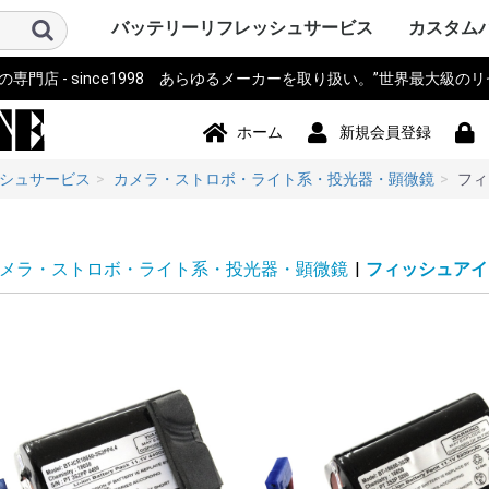
バッテリーリフレッシュサービス
カスタム
門店 - since1998 あらゆるメーカーを取り扱い。”世界最大級の
パソコン PC・サーバー・周辺機
測量機器
計測器・測定器・分析計
電動工具
作業機器・検査機器・整備
電動アシスト自転車・eBIKE・車
カメラ・ストロボ・ライト系・
アイボ AIBO SONY
ロボット・コントローラ
オーディオ・ビジュアル・モニ
スマホ・タブレット・PDA・そ
プリンター・スキャナー
電源モジュール・ポータブルバ
無線機・電話機・Wi-Fiルータ
ドローン・ラジコン・テレコ
パーソナルモビリティ・電動カ
ハンディーターミナル・コード
ナビ・自動車バイク アクセサリ
掃除機・洗浄機・空調関連
コードレスフォン
通信カラオケ・デンモク
誘導非常灯・住設警報機器
住宅設備・施設設備
バックアップ電源・UPS(無停電
事務機器・辞書・計算機・タイ
健康・美容家電
ポンプ
農業・園芸・除雪機
おもちゃ・楽器・釣具・レジャ
Panasonic SANYO FDK
その他
ソニー SON
パナソニ
東芝 TOSH
アップル Ap
ThinkPad
カシオ CA
ビクター Vi
NEC 日本
コンパック 
シャープ S
デル DELL
三菱 MITS
hp ヒュ
Gatewa
日立 HITA
富士通 Fuj
サンヨー S
ACER エ
アキア AK
AOPEN
ASUS ア
CLEVO 
エプソン E
飯山 iiya
SAMSUN
レノボ Le
工人舎 KO
マウスコ
オンキヨー
FRONTI
マイクロ
その他 OT
トプコン T
ソキア SO
ニコン Nik
ペンタック
横河 YOK
ライカ Lei
オリンパス 
トリンブル 
Giodimet
フジクラ Fu
タマヤ計測
その他 OT
MICRON
Leica ラ
日立 HITA
マルチ計
FLUKE 
テクトロ
A&D
hp ヒュ
Z+F Zolle
横河電機 Y
JRC 日本
岩通
BOSCH 
日置電機
キーエンス 
テルモ
アンリツ An
オリンパス 
TESTO
三洋電機 S
東芝 TOSH
オムロン o
コニカミ
日通工 NE
Nikon ニ
Fujikur
VeEX
KEYSIGH
フィリップス
その他 OT
マキタ mak
HiKOKI
パナソニ
KYOCER
BOSCH 
HILTI 
泉精器 IZ
東芝 TOSH
MAX マ
DEWALT
DREMEL
CACTUS
LOBTEX
EXEN エ
KTC
イクラ精機 
ダイア DA
BLACK&D
Snapon
インガソ
スバル SU
EARTH 
パオック P
Porter Ca
シンコー S
Milwauke
STIHL 
Stryke
ORBOT
REX レッ
HALL
その他 OT
古河電気
住友電工
三菱電機
HEINE 
MORITA
マイクロ
ENAX 
FUJIFI
富士電機
沖電気工
NEC
フジクラ Fu
パナソニッ
山武 アズビ
その他
ヤマハ YA
ブリジス
パナソニ
サンスタ
ホンダ HO
サンヨー S
ミヤタ MI
丸石サイ
AERO LIF
スズキ SU
ホダカ Ho
シマノ SH
ヤンマー Y
大河通商
カイホウ
トランス
Airwheel
NISSIN
カワサキ K
ジャイアント
その他 OT
ソニー SO
IDX ア
パナソニ
COMET
シャープ S
ビクター Vi
antonba
Kodak 
Nikon ニ
キャノン 
ポラロイド P
Leica ラ
PENTA
FUJIFI
オリンパス 
コニカミ
SEA&SE
フィッシ
NEITZ 
カール・
KOWA 興
KYOCER
SurgiTe
シグマ SI
POLARI
WelchAlly
Keldan
東芝 TOSH
Godox
RICOH 
その他 OT
コミュニ
NAO ナオ
その他
アップル A
ソニー SO
パイオニ
JBL
パナソニ
シャープ S
カシオ CA
エプソン E
京セラ KY
東芝 TOSH
NEC
CREATIVE
KENWOO
ONKYO
Techni
BOSE
BenQ 
TOA
ツインバ
LOGICO
TEAC TA
audio-tec
Victor 
DENON 
ROLAND
その他 OT
ドコモ D
au
NEC
日立 HITA
hp ヒュ
シャープ S
富士通 Fuj
パナソニ
カシオ CA
東芝 TOSH
SONY ソ
Apple 
HUAWEI
その他 OT
シチズン C
ペンタック
エプソン E
キャノン 
ブラザー工業
hp ヒュ
オリンパス 
パナソニ
東芝テッ
SII セ
リーダー
三栄電機
マックス 
カシオ CA
スター精
日本プリ
その他 OT
パコ電子
NEP
INSPIRED
Panason
アイ・オ
エナックス
バッファ
サンワサ
JTT
ニプロン N
RRCパワ
BMO JAP
その他 OT
アイコム I
三菱電機 MI
パナソニ
ケンウッ
東芝 TOSH
八重洲無線 
富士通 Fuj
MOTORO
VERTEX 
日立 HITA
NEC 日本
パイオニ
ビクター Vi
JRC 日
沖電気工業 
アルインコ 
新潟通信
JRC日本
松下通信
岩崎通信機 
シャープ S
信和ユニ
アンリツ An
サンヨー S
トヨコム
信和通信
TONO
KDDI
NTT 日
京セラ KY
その他 OT
DJI
Futaba
TOKIME
田宮模型
SANWA 
エニー
東芝テリー
JR PROP
大和機工
Panason
日本クレ
金陵電機 Ki
アンリツ An
長野工業
三菱
日立
QYSEA
その他 OT
ESWING
SEGWA
その他
キャノン 
デンソーD
八重洲無線 
エプソン E
NECイン
FURUNO
カシオ CA
シャープ S
東芝テッ
セイコー
DENSEI
symbol
パナソニ
Nitsuko
富士通 Fuj
キーエンス 
Welcat
モトロー
ウェルコ
その他 OT
SONY ソ
Panason
ユピテル
BOSCH 
COMTE
Trywin
GARMIN
KAIHOU
SEIWA 
CELLST
Pionee
その他 OT
シャープ S
ダイソン D
ブラック
TWINBI
iRobot
パナソニッ
ジョンソ
サンヨー S
日立 HITA
東芝 TOSH
Electrolu
株環境技
BLACK & 
ボッシュ B
GAIS ガ
ツカモトエ
CCP
マキタ mak
raycop
ケルヒャー 
アイリス
Anker 
その他 OT
パナソニ
MOTORO
日立 HITA
ナカヨ通
アイホン
タカコム
muTECH
NEC 日本
東芝 TOSH
ソニー SO
その他 OT
パナソニ
東芝ライ
古河電池
日立 HITA
三菱電機 MI
大光電機 D
オーデリ
岩崎電気
NEC 日本
三洋GS
新神戸電
TOA
日本ビク
GSユアサ
三洋電機 S
日本電池
ジーエス
ジーエス
その他 OT
パナソニ
三洋・SA
三洋GS
GSサフト
GSメルコ
セイコー S
LEXEL
LIXIL INA
Nabtes
TOEX
TOSO
TWINBI
その他 OT
APC
オムロン
NTT
その他
アマノ
CASIO 
SII セ
Canon 
SHARP 
KING J
Panason
その他 OT
TRIA ト
BRAUN 
PHILIP
WAHL 
Capillu
andis
OSTAR
Panason
SANYO 
マクセル
FLAX
OMRON
TWINBI
日立
ヒロセ電
ナリス
その他
器
椅子
投光器・顕微鏡
ター
の他端末
ッテリー
ン・リモコン
ート
リーダー
ー
電源装置)
ムレコーダー
ー
Panasoni
ッカード
イ
ク
ア
Microsof
クス
Tektronix
ッカード
Panasoni
RYOBI 
ル
ック&デ
Ingersoll
ン
ム
下電工
Bridgest
Panasoni
SUNSTA
maruishi
TRANS M
クス
Panasoni
バウアー
ム
KONICA 
シー
FISHEYE
ン
ボット
Panasoni
ド
TWINBIR
ル
ッカード
Panasoni
ッカード
Panasoni
ル
ック
ョンズ
Panasoni
KENWOO
ラ
スタンダ
NTTドコ
発
子工業)
ック 松下
Panasoni
MOTORO
ック
ー
ー BLACK
ド
ナル
技研
Panasoni
ラ
Panasoni
ー
Panasoni
ヨー
ー
フト
ド
ル
ック
ック 松下
ド
ホーム
新規会員登録
シュサービス
カメラ・ストロボ・ライト系・投光器・顕微鏡
フィ
メラ・ストロボ・ライト系・投光器・顕微鏡
|
フィッシュアイ F