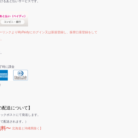
だけるあと払いサービスです。
リンクよりMyPaidyにログイン又は新規登録し、振替口座登録をして
す。
す。
了時に課金
金
への配送について】
リックポストにて発送します。
して配送されます。）
無料〜
北海道と沖縄県除く】