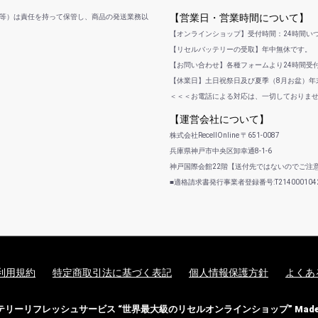
【営業日・営業時間について】
等）は責任を持って保管し、商品の発送業務以
【オンラインショップ】受付時間：24時間い
【リセルバッテリーの受取】年中無休です。
【お問い合わせ】各種フォームより24時間受
【休業日】土日祝祭日及び夏季（8月お盆）年末
＜＜＜お電話による対応は、一切しておりま
【運営会社について】
株式会社RecellOnline 〒651-0087
兵庫県神戸市中央区卸幸通8-1-6
神戸国際会館22階【送付先ではないのでご注
■適格請求書発行事業者登録番号:T2140001042
利用規約
特定商取引法に基づく表記
個人情報保護方針
よくあ
バッテリーリフレッシュサービス “世界最大級のリセルオンラインショップ” Made i