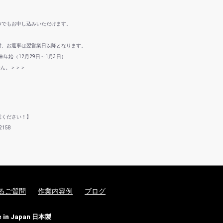
つでもお申し込みいただけます。
付、お返事は翌営業日以降となります。
年始（12月29日～1月3日）
せん。＞＞＞
意ください！】
158
るご質問
作業内容例
ブログ
n Japan 日本製