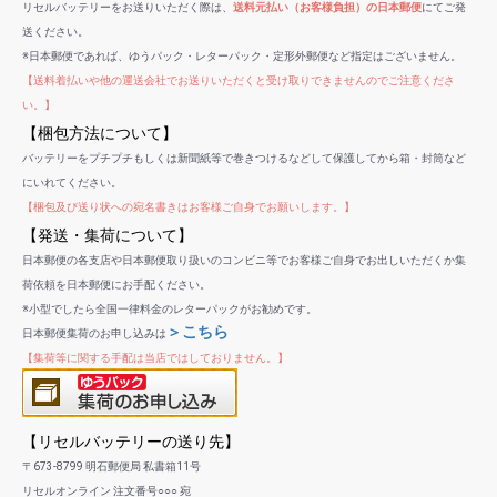
リセルバッテリーをお送りいただく際は、
送料元払い（お客様負担）の日本郵便
にてご発
送ください。
※日本郵便であれば、ゆうパック・レターパック・定形外郵便など指定はございません。
【送料着払いや他の運送会社でお送りいただくと受け取りできませんのでご注意くださ
い。】
【梱包方法について】
バッテリーをプチプチもしくは新聞紙等で巻きつけるなどして保護してから箱・封筒など
にいれてください。
【梱包及び送り状への宛名書きはお客様ご自身でお願いします。】
【発送・集荷について】
日本郵便の各支店や日本郵便取り扱いのコンビニ等でお客様ご自身でお出しいただくか集
荷依頼を日本郵便にお手配ください。
※小型でしたら全国一律料金のレターパックがお勧めです。
＞こちら
日本郵便集荷のお申し込みは
【集荷等に関する手配は当店ではしておりません。】
【リセルバッテリーの送り先】
〒673-8799 明石郵便局 私書箱11号
リセルオンライン 注文番号○○○ 宛