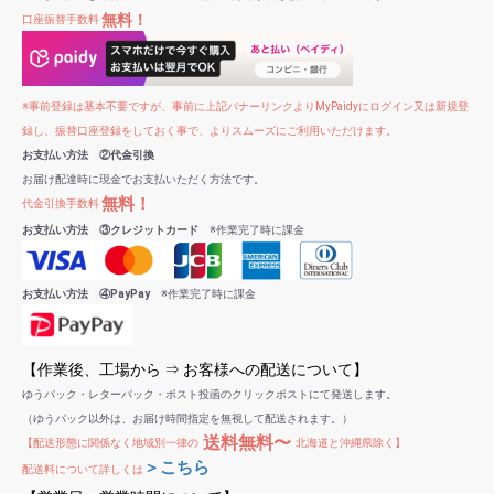
無料！
口座振替手数料
※事前登録は基本不要ですが、事前に上記バナーリンクよりMyPaidyにログイン又は新規登
録し、振替口座登録をしておく事で、よりスムーズにご利用いただけます。
お支払い方法 ②代金引換
お届け配達時に現金でお支払いただく方法です。
無料！
代金引換手数料
お支払い方法 ③クレジットカード
※作業完了時に課金
お支払い方法 ④PayPay
※作業完了時に課金
【作業後、工場から ⇒ お客様への配送について】
ゆうパック・レターパック・ポスト投函のクリックポストにて発送します。
（ゆうパック以外は、お届け時間指定を無視して配送されます。）
送料無料〜
【配送形態に関係なく地域別一律の
北海道と沖縄県除く】
＞こちら
配送料について詳しくは