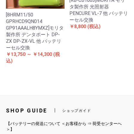
[RB-CB1003]MORITA モリ
タ製作所 光照射器
PENCURE VL-7 他 バッテリ
[8HRM11/50
ーセル交換
GPRHCD9QN014
￥8,800
(税込)
GP91AAALH8YMXZ]モリタ
製作所 デンタポート DP-
ZX DP-ZX-VL 他 バッテリ
ーセル交換
￥13,750 ～ ￥14,300
(税
込)
SHOP GUIDE
ショップガイド
【バッテリーの発送について ＜お客様から ⇒ 荷受センターへ
＞】