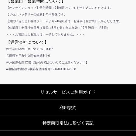
【営業日・営業時間について】
【オンラインショップ】受付時間：24時間いつでもお申し込みいただけます。
【リセルバッテリーの受取】年中無休です。
【お問い合わせ】各種フォームより24時間受付、お返事は翌営業日以降となります。
【休業日】土日祝祭日及び夏季（8月お盆）年末年始（12月29日～1月3日）
＜＜＜お電話による対応は、一切しておりません。＞＞＞
【運営会社について】
株式会社RecellOnline 〒651-0087
兵庫県神戸市中央区卸幸通8-1-6
神戸国際会館22階【送付先ではないのでご注意ください！】
■適格請求書発行事業者登録番号:T2140001042158
リセルサービスご利用ガイド
利用規約
特定商取引法に基づく表記