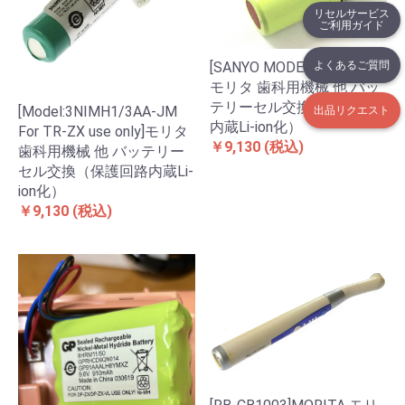
リセルサービス
ご利用ガイド
よくあるご質問
[SANYO MODEL 3N-225AE]
モリタ 歯科用機械 他 バッ
テリーセル交換（保護回路
[Model:3NIMH1/3AA-JM
出品リクエスト
内蔵Li-ion化）
For TR-ZX use only]モリタ
￥9,130
(税込)
歯科用機械 他 バッテリー
セル交換（保護回路内蔵Li-
ion化）
￥9,130
(税込)