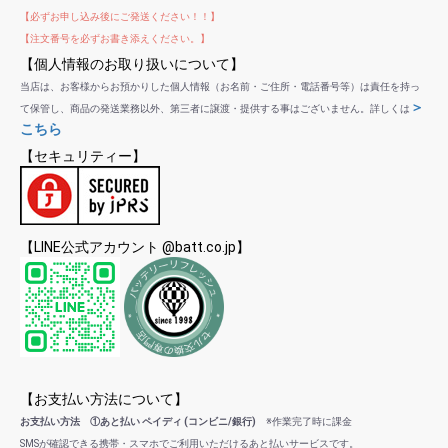
【必ずお申し込み後にご発送ください！！】
【注文番号を必ずお書き添えください。】
【個人情報のお取り扱いについて】
当店は、お客様からお預かりした個人情報（お名前・ご住所・電話番号等）は責任を持っ
＞
て保管し、商品の発送業務以外、第三者に譲渡・提供する事はございません。詳しくは
こちら
【セキュリティー】
【LINE公式アカウント @batt.co.jp】
【お支払い方法について】
お支払い方法 ①あと払い ペイディ (コンビニ/銀行)
※作業完了時に課金
SMSが確認できる携帯・スマホでご利用いただけるあと払いサービスです。