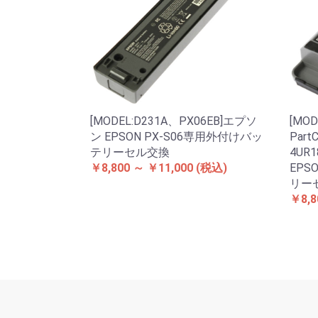
[MODEL:D231A、PX06EB]エプソ
[MOD
ン EPSON PX-S06専用外付けバッ
Part
テリーセル交換
4UR
￥8,800 ～ ￥11,000
(税込)
EPS
リー
￥8,8