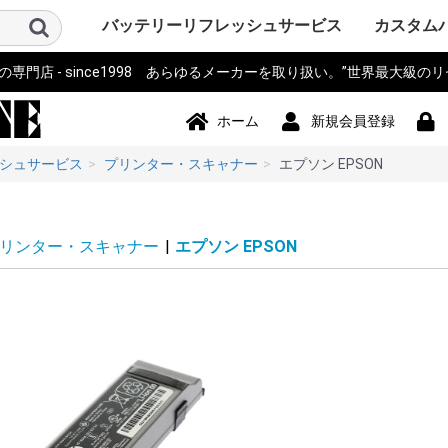
バッテリーリフレッシュサービス
カスタム
門店 - since1998 あらゆるメーカーを取り扱い。”世界最大級の
パソコン PC・サーバー・周辺機
測量機器
計測器・測定器・分析計
電動工具
作業機器・検査機器・整備
電動アシスト自転車・eBIKE・車
カメラ・ストロボ・ライト系・
アイボ AIBO SONY
ロボット・コントローラ
オーディオ・ビジュアル・モニ
スマホ・タブレット・PDA・そ
プリンター・スキャナー
電源モジュール・ポータブルバ
無線機・電話機・Wi-Fiルータ
ドローン・ラジコン・テレコ
パーソナルモビリティ・電動カ
ハンディーターミナル・コード
ナビ・自動車バイク アクセサリ
掃除機・洗浄機・空調関連
コードレスフォン
通信カラオケ・デンモク
誘導非常灯・住設警報機器
住宅設備・施設設備
バックアップ電源・UPS(無停電
事務機器・辞書・計算機・タイ
健康・美容家電
ポンプ
農業・園芸・除雪機
おもちゃ・楽器・釣具・レジャ
Panasonic SANYO FDK
その他
ソニー SON
パナソニ
東芝 TOSH
アップル Ap
ThinkPad
カシオ CA
ビクター Vi
NEC 日本
コンパック 
シャープ S
デル DELL
三菱 MITS
hp ヒュ
Gatewa
日立 HITA
富士通 Fuj
サンヨー S
ACER エ
アキア AK
AOPEN
ASUS ア
CLEVO 
エプソン E
飯山 iiya
SAMSUN
レノボ Le
工人舎 KO
マウスコ
オンキヨー
FRONTI
マイクロ
その他 OT
トプコン T
ソキア SO
ニコン Nik
ペンタック
横河 YOK
ライカ Lei
オリンパス 
トリンブル 
Giodimet
フジクラ Fu
タマヤ計測
その他 OT
MICRON
Leica ラ
日立 HITA
マルチ計
FLUKE 
テクトロ
A&D
hp ヒュ
Z+F Zolle
横河電機 Y
JRC 日本
岩通
BOSCH 
日置電機
キーエンス 
テルモ
アンリツ An
オリンパス 
TESTO
三洋電機 S
東芝 TOSH
オムロン o
コニカミ
日通工 NE
Nikon ニ
Fujikur
VeEX
KEYSIGH
フィリップス
その他 OT
マキタ mak
HiKOKI
パナソニ
KYOCER
BOSCH 
HILTI 
泉精器 IZ
東芝 TOSH
MAX マ
DEWALT
DREMEL
CACTUS
LOBTEX
EXEN エ
KTC
イクラ精機 
ダイア DA
BLACK&D
Snapon
インガソ
スバル SU
EARTH 
パオック P
Porter Ca
シンコー S
Milwauke
STIHL 
Stryke
ORBOT
REX レッ
HALL
その他 OT
古河電気
住友電工
三菱電機
HEINE 
MORITA
マイクロ
ENAX 
FUJIFI
富士電機
沖電気工
NEC
フジクラ Fu
パナソニッ
山武 アズビ
その他
ヤマハ YA
ブリジス
パナソニ
サンスタ
ホンダ HO
サンヨー S
ミヤタ MI
丸石サイ
AERO LIF
スズキ SU
ホダカ Ho
シマノ SH
ヤンマー Y
大河通商
カイホウ
トランス
Airwheel
NISSIN
カワサキ K
ジャイアント
その他 OT
ソニー SO
IDX ア
パナソニ
COMET
シャープ S
ビクター Vi
antonba
Kodak 
Nikon ニ
キャノン 
ポラロイド P
Leica ラ
PENTA
FUJIFI
オリンパス 
コニカミ
SEA&SE
フィッシ
NEITZ 
カール・
KOWA 興
KYOCER
SurgiTe
シグマ SI
POLARI
WelchAlly
Keldan
東芝 TOSH
Godox
RICOH 
その他 OT
コミュニ
NAO ナオ
その他
アップル A
ソニー SO
パイオニ
JBL
パナソニ
シャープ S
カシオ CA
エプソン E
京セラ KY
東芝 TOSH
NEC
CREATIVE
KENWOO
ONKYO
Techni
BOSE
BenQ 
TOA
ツインバ
LOGICO
TEAC TA
audio-tec
Victor 
DENON 
ROLAND
その他 OT
ドコモ D
au
NEC
日立 HITA
hp ヒュ
シャープ S
富士通 Fuj
パナソニ
カシオ CA
東芝 TOSH
SONY ソ
Apple 
HUAWEI
その他 OT
シチズン C
ペンタック
エプソン E
キャノン 
ブラザー工業
hp ヒュ
オリンパス 
パナソニ
東芝テッ
SII セ
リーダー
三栄電機
マックス 
カシオ CA
スター精
日本プリ
その他 OT
パコ電子
NEP
INSPIRED
Panason
アイ・オ
エナックス
バッファ
サンワサ
JTT
ニプロン N
RRCパワ
BMO JAP
その他 OT
アイコム I
三菱電機 MI
パナソニ
ケンウッ
東芝 TOSH
八重洲無線 
富士通 Fuj
MOTORO
VERTEX 
日立 HITA
NEC 日本
パイオニ
ビクター Vi
JRC 日
沖電気工業 
アルインコ 
新潟通信
JRC日本
松下通信
岩崎通信機 
シャープ S
信和ユニ
アンリツ An
サンヨー S
トヨコム
信和通信
TONO
KDDI
NTT 日
京セラ KY
その他 OT
DJI
Futaba
TOKIME
田宮模型
SANWA 
エニー
東芝テリー
JR PROP
大和機工
Panason
日本クレ
金陵電機 Ki
アンリツ An
長野工業
三菱
日立
QYSEA
その他 OT
ESWING
SEGWA
その他
キャノン 
デンソーD
八重洲無線 
エプソン E
NECイン
FURUNO
カシオ CA
シャープ S
東芝テッ
セイコー
DENSEI
symbol
パナソニ
Nitsuko
富士通 Fuj
キーエンス 
Welcat
モトロー
ウェルコ
その他 OT
SONY ソ
Panason
ユピテル
BOSCH 
COMTE
Trywin
GARMIN
KAIHOU
SEIWA 
CELLST
Pionee
その他 OT
シャープ S
ダイソン D
ブラック
TWINBI
iRobot
パナソニッ
ジョンソ
サンヨー S
日立 HITA
東芝 TOSH
Electrolu
株環境技
BLACK & 
ボッシュ B
GAIS ガ
ツカモトエ
CCP
マキタ mak
raycop
ケルヒャー 
アイリス
Anker 
その他 OT
パナソニ
MOTORO
日立 HITA
ナカヨ通
アイホン
タカコム
muTECH
NEC 日本
東芝 TOSH
ソニー SO
その他 OT
パナソニ
東芝ライ
古河電池
日立 HITA
三菱電機 MI
大光電機 D
オーデリ
岩崎電気
NEC 日本
三洋GS
新神戸電
TOA
日本ビク
GSユアサ
三洋電機 S
日本電池
ジーエス
ジーエス
その他 OT
パナソニ
三洋・SA
三洋GS
GSサフト
GSメルコ
セイコー S
LEXEL
LIXIL INA
Nabtes
TOEX
TOSO
TWINBI
その他 OT
APC
オムロン
NTT
その他
アマノ
CASIO 
SII セ
Canon 
SHARP 
KING J
Panason
その他 OT
TRIA ト
BRAUN 
PHILIP
WAHL 
Capillu
andis
OSTAR
Panason
SANYO 
マクセル
FLAX
OMRON
TWINBI
日立
ヒロセ電
ナリス
その他
器
椅子
投光器・顕微鏡
ター
の他端末
ッテリー
ン・リモコン
ート
リーダー
ー
電源装置)
ムレコーダー
ー
Panasoni
ッカード
イ
ク
ア
Microsof
クス
Tektronix
ッカード
Panasoni
RYOBI 
ル
ック&デ
Ingersoll
ン
ム
下電工
Bridgest
Panasoni
SUNSTA
maruishi
TRANS M
クス
Panasoni
バウアー
ム
KONICA 
シー
FISHEYE
ン
ボット
Panasoni
ド
TWINBIR
ル
ッカード
Panasoni
ッカード
Panasoni
ル
ック
ョンズ
Panasoni
KENWOO
ラ
スタンダ
NTTドコ
発
子工業)
ック 松下
Panasoni
MOTORO
ック
ー
ー BLACK
ド
ナル
技研
Panasoni
ラ
Panasoni
ー
Panasoni
ヨー
ー
フト
ド
ル
ック
ック 松下
ド
ホーム
新規会員登録
シュサービス
プリンター・スキャナー
エプソン EPSON
リンター・スキャナー
|
エプソン EPSON