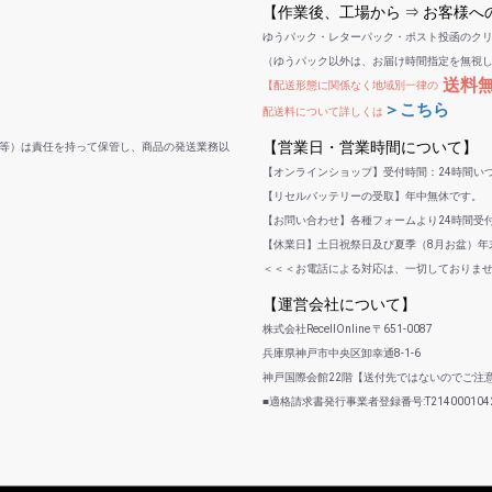
【作業後、工場から ⇒ お客様
ゆうパック・レターパック・ポスト投函のク
（ゆうパック以外は、お届け時間指定を無視
送料
【配送形態に関係なく地域別一律の
＞こちら
配送料について詳しくは
【営業日・営業時間について】
等）は責任を持って保管し、商品の発送業務以
【オンラインショップ】受付時間：24時間い
【リセルバッテリーの受取】年中無休です。
【お問い合わせ】各種フォームより24時間受
【休業日】土日祝祭日及び夏季（8月お盆）年末
＜＜＜お電話による対応は、一切しておりま
【運営会社について】
株式会社RecellOnline 〒651-0087
兵庫県神戸市中央区卸幸通8-1-6
神戸国際会館22階【送付先ではないのでご注
■適格請求書発行事業者登録番号:T2140001042