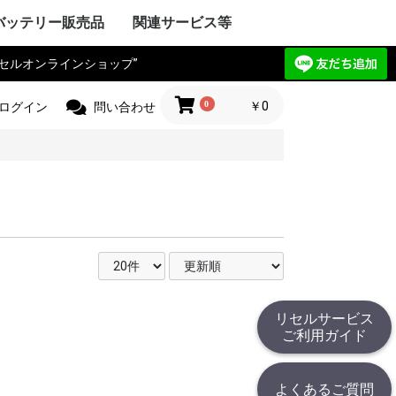
バッテリー販売品
関連サービス等
リセルオンラインショップ”
Y VAIO
ック
IBA
ple Mac
SIO
ctor
電気
Compaq
HARP
UBISHI
ーレット・パ
y ゲートウェ
CHI
itsu
ANYO
イサー
IA
 エーオープン
サス
セルボ
PSON
ma
G サムソン
novo
HJINSHA
ンピュータ
 ソーテッ
ER フロンティ
ソフト
HER
OPCON
KKIA
on JEC
ス PENTAX
OGAWA
ca
OLYMPUS
Trimble
er
jikura
 TAMAYA
HER
IX マイクロニ
イカ
CHI
測器
フルーク
ニクス
ーレット・パ
r+Frohlich
OKOGAWA
無線
ボッシュ
KEYENCE
ritsu
OLYMPUS
ANYO
IBA
mron
ノルタ
C
コン
a フジクラ
T
 Philips
HER
ita
 日立工機
ック電工
A 京セラ
ボッシュ
ヒルティー
UMI マクセ
IBA
ックス
 デウォルト
 ドレメル
 カクタス
 ロブテックス
クセン
IKURA
IA
ECKER ブラ
 スナップオン
ールランド
BARU
MAN アースマ
AOCK
ble
HINKO
e
スチール
r ストライカー
 オーボット
キス
HER
工業
ハイネ
 モリタ製作所
テック
エナックス
LM 富士フイル
業
jikura
ク電工 松
ル azbil
MAHA
トン
ック
ー技研
NDA 本田
ANYO
YATA
クル
E
ZUKI
daka
IMANO
ANMAR
ジャパン
モバイリー
awasaki
 GIANT
HER
NY
イ・ディー・エ
ック
 コメット
HARP
ctor JVC
uer アントン
コダック
コン
CANON
olaroid
イカ
X ペンタックス
LM 富士フイル
OLYMPUS
ノルタ
A シーアンド
ュアイ
ナイツ
ツァイス
和
A 京セラ
l サージテル
GMA
ON ポラリオ
n
IBA
リコー
HER
ケーションロ
pple
NY
ア
ック
HARP
SIO
PSON
OCERA
IBA
D ケンウッ
 オンキョー
cs テクニクス
ベンキュー
ード
OL ロジクー
SCAM
hnica
ビクター
デノン
 ローランド
HER
OCOMO
CHI
ーレット・パ
HARP
itsu
ック
SIO
IBA
ニー
アップル
 ファーウェイ
HER
ITIZEN
ス PENTAX
PSON
CANON
 brother
ーレット・パ
OLYMPUS
ック
ク
イコーインスツ
電子
MAX
SIO
密
メックス
HER
工業
 ENERGY
ic パナソニ
ーデータ
 ENAX
ロー・コクヨ
プライ
ipron
ーソリューシ
AN
HER
com
TSUBISHI
ック
ド
IBA
YAESU
itsu
LA モトロー
STANDARD
CHI
電気
ア
ctor
本無線機
OKI
ALINCO
機
無線機
工業
IWATSU
HARP
テック
ritsu
ANYO
本電信電話
OCERA
HER
 双葉電子工業
CINC 極東開
サンワ
 (旧 東京電
O
ic パナソニ
ーン
nryo
ritsu
HER
Y セグウェイ
CANON
ENSO
YAESU
PSON
フロンティア
SIO
HARP
ク
ック
 日通工
itsu
KEYENCE
ラ
ムデザイン
HER
ニー
ic パナソニ
ボッシュ
C コムテック
 トライウイン
 ガーミン
セイワ
AR セルスタ
r パイオニア
HER
HARP
yson
アンドデッカ
RD ツインバー
ク ナショ
ン
ANYO
CHI
IBA
x
研
DECKER
OSCH
イズ
イム 環境
ita
 レイコップ
KARCHER
オーヤマ
アンカー
HER
ック
LA モトロー
CHI
信機
電気
IBA
NY
HER
ック電工
テック
CHI
TSUBISHI
AIKO
ック
電気
ソフトエナジ
機
ター
ANYO
メルコテック
サフト
HER
ック
NYO・サン
ソフトエナジ
 ジーエスサ
テック
EIKO
X
co ナブテスコ
RD ツインバー
HER
カシオ
イコーインスツ
キャノン
シャープ
IM キングジム
ic パナソニ
HER
リア アイエピ
ブラウン
S フィリップス
ウォール
s カピラス
ic パナソニ
三洋電機
 オムロン
RD ツインバー
機
組電池パック製作見積
リセルバッテリー現物
カスタム加工サービス
社内で使用した備品の
バッテリーパック無償
c
t
c
リョービ
ッカー
 Rand
one
c
R
OBILLY
c
MINOLTA
c
D
c
c
c
D
ード
モ
電工
c
LA
&DECKER
c
c
c
（サンプル送付申込）
見積（送付申込）
販売品
回収
0
￥0
ログイン
問い合わせ
リセルサービス
ご利用ガイド
よくあるご質問