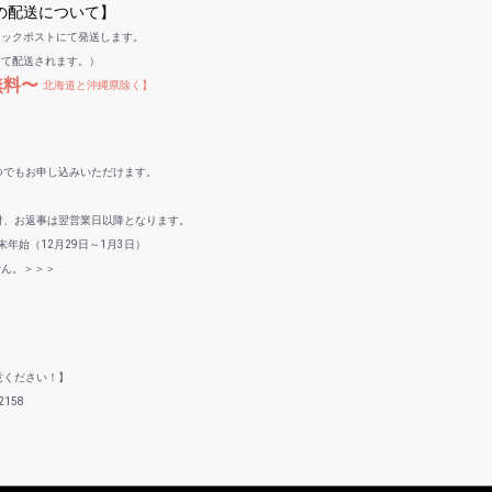
への配送について】
リックポストにて発送します。
して配送されます。）
無料〜
北海道と沖縄県除く】
つでもお申し込みいただけます。
付、お返事は翌営業日以降となります。
年始（12月29日～1月3日）
せん。＞＞＞
意ください！】
158