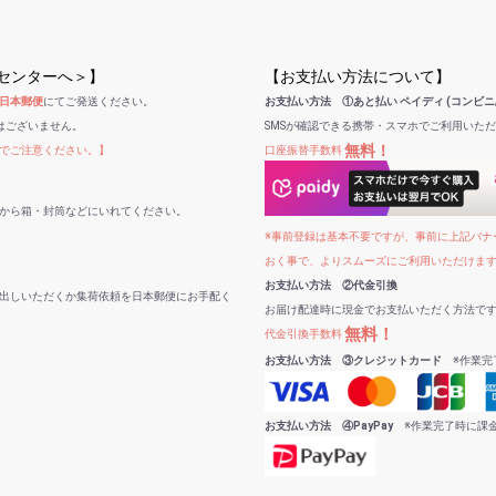
受センターへ＞】
【お支払い方法について】
日本郵便
にてご発送ください。
お支払い方法 ①あと払い ペイディ (コンビニ
はございません。
SMSが確認できる携帯・スマホでご利用いた
無料！
でご注意ください。】
口座振替手数料
から箱・封筒などにいれてください。
※事前登録は基本不要ですが、事前に上記バナー
おく事で、よりスムーズにご利用いただけま
お支払い方法 ②代金引換
出しいただくか集荷依頼を日本郵便にお手配く
お届け配達時に現金でお支払いただく方法で
無料！
代金引換手数料
お支払い方法 ③クレジットカード
※作業完
お支払い方法 ④PayPay
※作業完了時に課