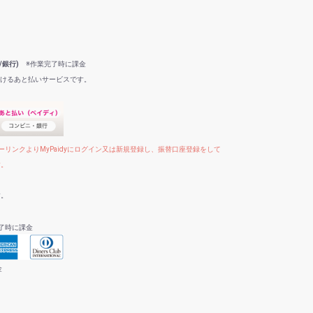
/銀行)
※作業完了時に課金
だけるあと払いサービスです。
リンクよりMyPaidyにログイン又は新規登録し、振替口座登録をして
す。
す。
了時に課金
金