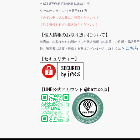
〒673-8799 明石郵便局 私書箱11号
リセルオンライン 注文番号○○○ 宛
【必ずお申し込み後にご発送ください！！】
【注文番号を必ずお書き添えください。】
【個人情報のお取り扱いについて】
当店は、お客様からお預かりした個人情報（お名前・ご住所・電話番号
＞こちら
外、第三者に譲渡・提供する事はございません。詳しくは
【セキュリティー】
【LINE公式アカウント @batt.co.jp】