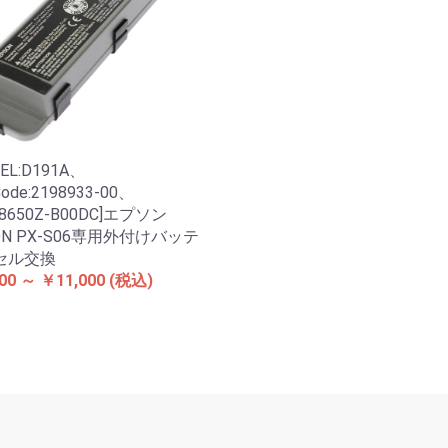
EL:D191A、
Code:2198933-00、
18650Z-B00DC]エプソン
ON PX-S06専用外付けバッテ
セル交換
00 ～ ￥11,000
(税込)