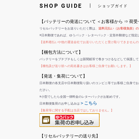
SHOP GUIDE
ショップガイド
【バッテリーの発送について ＜お客様から ⇒ 荷
リセルバッテリーをお送りいただく際は、
送料元払い（お客様負担）の
※日本郵便であれば、ゆうパック・レターパック・定形外郵便など指定
【送料着払いや他の運送会社でお送りいただくと受け取りできませんの
【梱包方法について】
バッテリーをプチプチもしくは新聞紙等で巻きつけるなどして保護して
【梱包及び送り状への宛名書きはお客様ご自身でお願いします。】
【発送・集荷について】
日本郵便の各支店や日本郵便取り扱いのコンビニ等でお客様ご自身でお
ださい。
※小型でしたら全国一律料金のレターパックがお勧めです。
＞こちら
日本郵便集荷のお申し込みは
【集荷等に関する手配は当店ではしておりません。】
【リセルバッテリーの送り先】