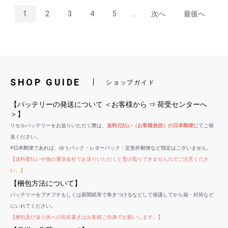
1
2
3
4
5
...
次へ
最後へ
SHOP GUIDE
ショップガイド
【バッテリーの発送について ＜お客様から ⇒ 荷受センターへ
＞】
リセルバッテリーをお送りいただく際は、
送料元払い（お客様負担）の日本郵便
にてご発
送ください。
※日本郵便であれば、ゆうパック・レターパック・定形外郵便など指定はございません。
【送料着払いや他の運送会社でお送りいただくと受け取りできませんのでご注意くださ
い。】
【梱包方法について】
バッテリーをプチプチもしくは新聞紙等で巻きつけるなどして保護してから箱・封筒など
にいれてください。
【梱包及び送り状への宛名書きはお客様ご自身でお願いします。】