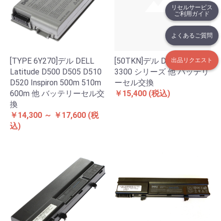
リセルサービス
ご利用ガイド
よくあるご質問
[TYPE 6Y270]デル DELL
[50TKN]デル DELL Vostro
出品リクエスト
Latitude D500 D505 D510
3300 シリーズ 他 バッテリ
D520 Inspiron 500m 510m
ーセル交換
600m 他 バッテリーセル交
￥15,400
(税込)
換
￥14,300 ～ ￥17,600
(税
込)