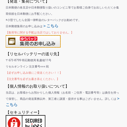
【発送・集荷について】
日本郵便の各支店や日本郵便取り扱いのコンビニ等でお客様ご自身でお出しいただくか集
荷依頼を日本郵便にお手配ください。
※小型でしたら全国一律料金のレターパックがお勧めです。
＞こちら
日本郵便集荷のお申し込みは
【集荷等に関する手配は当店ではしておりません。】
【リセルバッテリーの送り先】
〒673-8799 明石郵便局 私書箱11号
リセルオンライン 注文番号○○○ 宛
【必ずお申し込み後にご発送ください！！】
【注文番号を必ずお書き添えください。】
【個人情報のお取り扱いについて】
当店は、お客様からお預かりした個人情報（お名前・ご住所・電話番号等）は責任を持っ
＞
て保管し、商品の発送業務以外、第三者に譲渡・提供する事はございません。詳しくは
こちら
【セキュリティー】