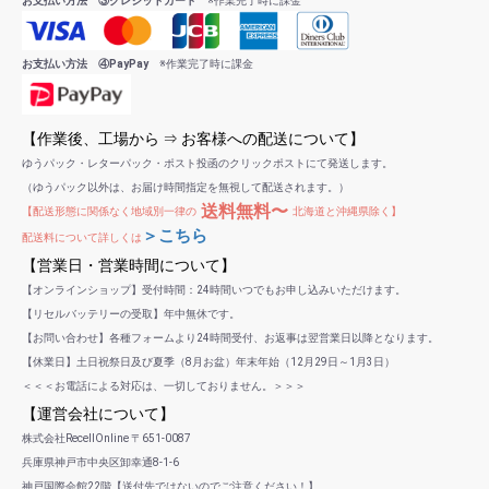
お支払い方法 ③クレジットカード
※作業完了時に課金
お支払い方法 ④PayPay
※作業完了時に課金
【作業後、工場から ⇒ お客様への配送について】
ゆうパック・レターパック・ポスト投函のクリックポストにて発送します。
（ゆうパック以外は、お届け時間指定を無視して配送されます。）
送料無料〜
【配送形態に関係なく地域別一律の
北海道と沖縄県除く】
＞こちら
配送料について詳しくは
【営業日・営業時間について】
【オンラインショップ】受付時間：24時間いつでもお申し込みいただけます。
【リセルバッテリーの受取】年中無休です。
【お問い合わせ】各種フォームより24時間受付、お返事は翌営業日以降となります。
【休業日】土日祝祭日及び夏季（8月お盆）年末年始（12月29日～1月3日）
＜＜＜お電話による対応は、一切しておりません。＞＞＞
【運営会社について】
株式会社RecellOnline 〒651-0087
兵庫県神戸市中央区卸幸通8-1-6
神戸国際会館22階【送付先ではないのでご注意ください！】