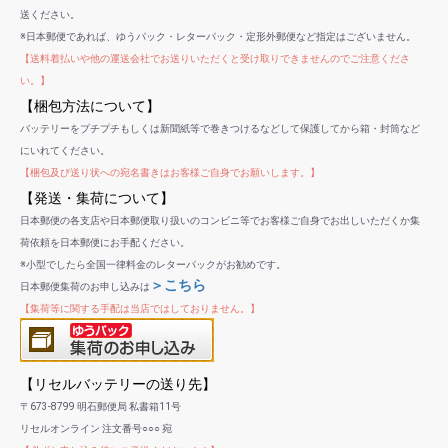
送ください。
※日本郵便であれば、ゆうパック・レターパック・定形外郵便など指定はございません。
【送料着払いや他の運送会社でお送りいただくと受け取りできませんのでご注意くださ
い。】
【梱包方法について】
バッテリーをプチプチもしくは新聞紙等で巻きつけるなどして保護してから箱・封筒など
にいれてください。
【梱包及び送り状への宛名書きはお客様ご自身でお願いします。】
【発送・集荷について】
日本郵便の各支店や日本郵便取り扱いのコンビニ等でお客様ご自身でお出しいただくか集
荷依頼を日本郵便にお手配ください。
※小型でしたら全国一律料金のレターパックがお勧めです。
＞こちら
日本郵便集荷のお申し込みは
【集荷等に関する手配は当店ではしておりません。】
【リセルバッテリーの送り先】
〒673-8799 明石郵便局 私書箱11号
リセルオンライン 注文番号○○○ 宛