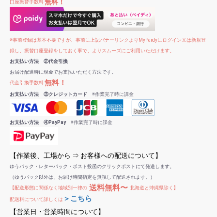
無料！
口座振替手数料
※事前登録は基本不要ですが、事前に上記バナーリンクよりMyPaidyにログイン又は新規登
録し、振替口座登録をしておく事で、よりスムーズにご利用いただけます。
お支払い方法 ②代金引換
お届け配達時に現金でお支払いただく方法です。
無料！
代金引換手数料
お支払い方法 ③クレジットカード
※作業完了時に課金
お支払い方法 ④PayPay
※作業完了時に課金
【作業後、工場から ⇒ お客様への配送について】
ゆうパック・レターパック・ポスト投函のクリックポストにて発送します。
（ゆうパック以外は、お届け時間指定を無視して配送されます。）
送料無料〜
【配送形態に関係なく地域別一律の
北海道と沖縄県除く】
＞こちら
配送料について詳しくは
【営業日・営業時間について】