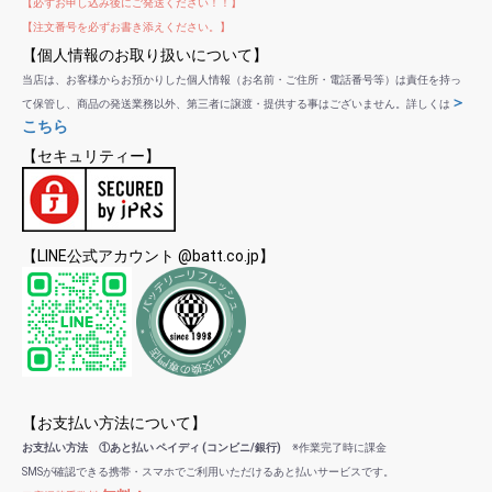
【必ずお申し込み後にご発送ください！！】
【注文番号を必ずお書き添えください。】
【個人情報のお取り扱いについて】
当店は、お客様からお預かりした個人情報（お名前・ご住所・電話番号等）は責任を持っ
＞
て保管し、商品の発送業務以外、第三者に譲渡・提供する事はございません。詳しくは
こちら
【セキュリティー】
【LINE公式アカウント @batt.co.jp】
【お支払い方法について】
お支払い方法 ①あと払い ペイディ (コンビニ/銀行)
※作業完了時に課金
SMSが確認できる携帯・スマホでご利用いただけるあと払いサービスです。