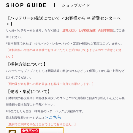
SHOP GUIDE
ショップガイド
【バッテリーの発送について ＜お客様から ⇒ 荷受センターへ
＞】
リセルバッテリーをお送りいただく際は、
送料元払い（お客様負担）の日本郵便
にてご発
送ください。
※日本郵便であれば、ゆうパック・レターパック・定形外郵便など指定はございません。
【送料着払いや他の運送会社でお送りいただくと受け取りできませんのでご注意くださ
い。】
【梱包方法について】
バッテリーをプチプチもしくは新聞紙等で巻きつけるなどして保護してから箱・封筒など
にいれてください。
【梱包及び送り状への宛名書きはお客様ご自身でお願いします。】
【発送・集荷について】
日本郵便の各支店や日本郵便取り扱いのコンビニ等でお客様ご自身でお出しいただくか集
荷依頼を日本郵便にお手配ください。
※小型でしたら全国一律料金のレターパックがお勧めです。
＞こちら
日本郵便集荷のお申し込みは
【集荷等に関する手配は当店ではしておりません。】