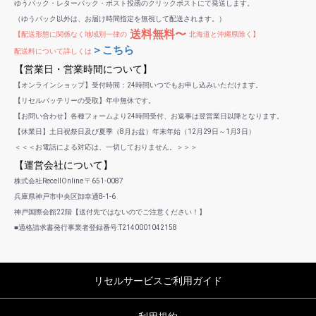
ゆうパック・レターパック・ポスト投函のクリックポストにて発送します。
（ゆうパック以外は、お届け時間指定を無視して配送されます。）
送料無料〜
【配送形態に関係なく地域別一律の
北海道と沖縄県除く】
＞こちら
配送料について詳しくは
【営業日・営業時間について】
【オンラインショップ】受付時間：24時間いつでもお申し込みいただけます。
【リセルバッテリーの受取】年中無休です。
【お問い合わせ】各種フォームより24時間受付、お返事は翌営業日以降となります。
【休業日】土日祝祭日及び夏季（8月お盆）年末年始（12月29日～1月3日）
＜＜＜お電話による対応は、一切しておりません。＞＞＞
【運営会社について】
株式会社RecellOnline 〒651-0087
兵庫県神戸市中央区卸幸通8-1-6
神戸国際会館22階【送付先ではないのでご注意ください！】
■適格請求書発行事業者登録番号:T2140001042158
リセルサービスご利用ガイド