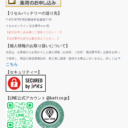
【リセルバッテリーの送り先】
〒673-8799 明石郵便局 私書箱11号
リセルオンライン 注文番号○○○ 宛
【必ずお申し込み後にご発送ください！！】
【注文番号を必ずお書き添えください。】
【個人情報のお取り扱いについて】
当店は、お客様からお預かりした個人情報（お名前・ご住所・電話番号等）は責任を持っ
＞
て保管し、商品の発送業務以外、第三者に譲渡・提供する事はございません。詳しくは
こちら
【セキュリティー】
【LINE公式アカウント @batt.co.jp】