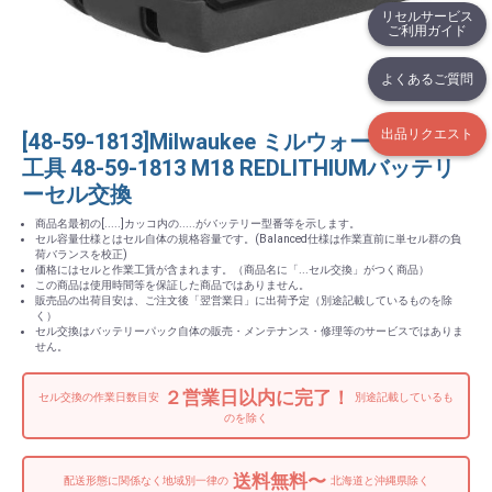
リセルサービス
ご利用ガイド
よくあるご質問
出品リクエスト
[48-59-1813]Milwaukee ミルウォーキー 電動
工具 48-59-1813 M18 REDLITHIUMバッテリ
ーセル交換
商品名最初の[.....]カッコ内の.....がバッテリー型番等を示します。
セル容量仕様とはセル自体の規格容量です。(Balanced仕様は作業直前に単セル群の負
荷バランスを校正)
価格にはセルと作業工賃が含まれます。（商品名に「...セル交換」がつく商品）
この商品は使用時間等を保証した商品ではありません。
販売品の出荷目安は、ご注文後「翌営業日」に出荷予定（別途記載しているものを除
く）
セル交換はバッテリーパック自体の販売・メンテナンス・修理等のサービスではありま
せん。
２営業日以内に完了！
セル交換の作業日数目安
別途記載しているも
のを除く
送料無料〜
配送形態に関係なく地域別一律の
北海道と沖縄県除く