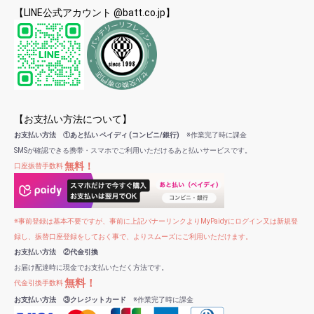
【LINE公式アカウント @batt.co.jp】
【お支払い方法について】
お支払い方法 ①あと払い ペイディ (コンビニ/銀行)
※作業完了時に課金
SMSが確認できる携帯・スマホでご利用いただけるあと払いサービスです。
無料！
口座振替手数料
※事前登録は基本不要ですが、事前に上記バナーリンクよりMyPaidyにログイン又は新規登
録し、振替口座登録をしておく事で、よりスムーズにご利用いただけます。
お支払い方法 ②代金引換
お届け配達時に現金でお支払いただく方法です。
無料！
代金引換手数料
お支払い方法 ③クレジットカード
※作業完了時に課金