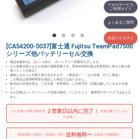
リセルサービス
ご利用ガイド
よくあるご質問
出品リクエスト
[CA54200-5037]富士通 Fujitsu TeamPad7500
シリーズ他バッテリーセル交換
商品名最初の[.....]カッコ内の.....がバッテリー型番等を示します。
セル容量仕様とはセル自体の規格容量です。(Balanced仕様は作業直前に単セル群の負
荷バランスを校正)
価格にはセルと作業工賃が含まれます。（商品名に「...セル交換」がつく商品）
この商品は使用時間等を保証した商品ではありません。
販売品の出荷目安は、ご注文後「翌営業日」に出荷予定（別途記載しているものを除
く）
セル交換はバッテリーパック自体の販売・メンテナンス・修理等のサービスではありま
せん。
２営業日以内に完了！
セル交換の作業日数目安
別途記載しているも
のを除く
送料無料〜
配送形態に関係なく地域別一律の
北海道と沖縄県除く