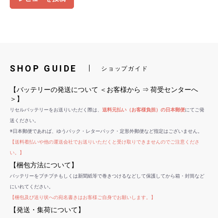
SHOP GUIDE
ショップガイド
【バッテリーの発送について ＜お客様から ⇒ 荷受センターへ
＞】
リセルバッテリーをお送りいただく際は、
送料元払い（お客様負担）の日本郵便
にてご発
送ください。
※日本郵便であれば、ゆうパック・レターパック・定形外郵便など指定はございません。
【送料着払いや他の運送会社でお送りいただくと受け取りできませんのでご注意くださ
い。】
【梱包方法について】
バッテリーをプチプチもしくは新聞紙等で巻きつけるなどして保護してから箱・封筒など
にいれてください。
【梱包及び送り状への宛名書きはお客様ご自身でお願いします。】
【発送・集荷について】