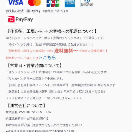
お支払い方法 ④PayPay
※作業完了時に課金
【作業後、工場から ⇒ お客様への配送について】
ゆうパック・レターパック・ポスト投函のクリックポストにて発送します。
（ゆうパック以外は、お届け時間指定を無視して配送されます。）
送料無料〜
【配送形態に関係なく地域別一律の
北海道と沖縄県除く】
＞こちら
配送料について詳しくは
【営業日・営業時間について】
【オンラインショップ】受付時間：24時間いつでもお申し込みいただけます。
【リセルバッテリーの受取】年中無休です。
【お問い合わせ】各種フォームより24時間受付、お返事は翌営業日以降となります。
【休業日】土日祝祭日及び夏季（8月お盆）年末年始（12月29日～1月3日）
＜＜＜お電話による対応は、一切しておりません。＞＞＞
【運営会社について】
株式会社RecellOnline 〒651-0087
兵庫県神戸市中央区卸幸通8-1-6
神戸国際会館22階【送付先ではないのでご注意ください！】
■適格請求書発行事業者登録番号:T2140001042158