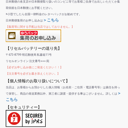
日本郵便の各支店や日本郵便取り扱いのコンビニ等でお客様ご自身でお出しいただくか集
荷依頼を日本郵便にお手配ください。
※小型でしたら全国一律料金のレターパックがお勧めです。
＞こちら
日本郵便集荷のお申し込みは
【集荷等に関する手配は当店ではしておりません。】
【リセルバッテリーの送り先】
〒673-8799 明石郵便局 私書箱11号
リセルオンライン 注文番号○○○ 宛
【必ずお申し込み後にご発送ください！！】
【注文番号を必ずお書き添えください。】
【個人情報のお取り扱いについて】
当店は、お客様からお預かりした個人情報（お名前・ご住所・電話番号等）は責任を持っ
＞
て保管し、商品の発送業務以外、第三者に譲渡・提供する事はございません。詳しくは
こちら
【セキュリティー】