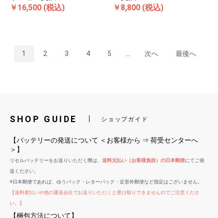
￥16,500
(税込)
￥8,800
(税込)
1
2
3
4
5
...
次へ
最後へ
SHOP GUIDE
ショップガイド
【バッテリーの発送について ＜お客様から ⇒ 荷受センターへ
＞】
リセルバッテリーをお送りいただく際は、
送料元払い（お客様負担）の日本郵便
にてご発
送ください。
※日本郵便であれば、ゆうパック・レターパック・定形外郵便など指定はございません。
【送料着払いや他の運送会社でお送りいただくと受け取りできませんのでご注意くださ
い。】
【梱包方法について】