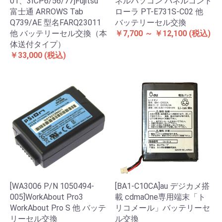
01、3ICP6/56/77]Fujitsu
ネルパソコン パネルコント
富士通 ARROWS Tab
ローラ PT-E731S-C02 他
Q739/AE 型名FARQ23011
バッテリーセル交換
他 バッテリーセル交換（本
￥7,700 ～ ￥12,100
(税込)
体送付タイプ）
￥33,000
(税込)
[WA3006 P/N 1050494-
[BA1-C10CA]au デジカメ搭
005]WorkAbout Pro3
載 cdmaOne専用端末「ト
WorkAbout Pro S 他 バッテ
リコメール」バッテリーセ
リーセル交換
ル交換