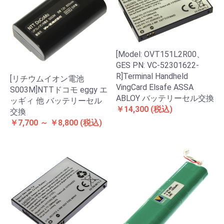
[Model: OVT151L2R00、
GES PN: VC-52301622-
R]Terminal Handheld
[リチウムイオン電池
VingCard Elsafe ASSA
S003M]NTTドコモ eggy エ
ABLOY バッテリーセル交換
ッギィ 他 バッテリーセル
￥14,300
(税込)
交換
￥7,700 ～ ￥8,800
(税込)