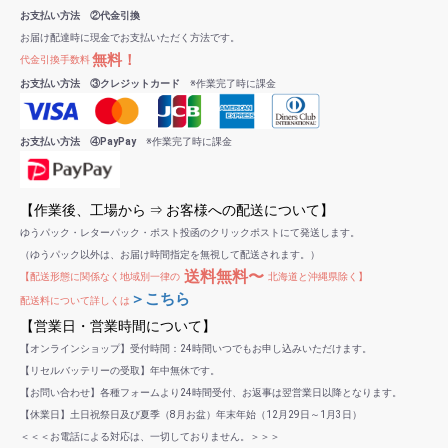
お支払い方法 ②代金引換
お届け配達時に現金でお支払いただく方法です。
無料！
代金引換手数料
お支払い方法 ③クレジットカード
※作業完了時に課金
お支払い方法 ④PayPay
※作業完了時に課金
【作業後、工場から ⇒ お客様への配送について】
ゆうパック・レターパック・ポスト投函のクリックポストにて発送します。
（ゆうパック以外は、お届け時間指定を無視して配送されます。）
送料無料〜
【配送形態に関係なく地域別一律の
北海道と沖縄県除く】
＞こちら
配送料について詳しくは
【営業日・営業時間について】
【オンラインショップ】受付時間：24時間いつでもお申し込みいただけます。
【リセルバッテリーの受取】年中無休です。
【お問い合わせ】各種フォームより24時間受付、お返事は翌営業日以降となります。
【休業日】土日祝祭日及び夏季（8月お盆）年末年始（12月29日～1月3日）
＜＜＜お電話による対応は、一切しておりません。＞＞＞