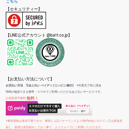
こちら
【セキュリティー】
【LINE公式アカウント @batt.co.jp】
【お支払い方法について】
お支払い方法 ①あと払い ペイディ (コンビニ/銀行)
※作業完了時に課金
SMSが確認できる携帯・スマホでご利用いただけるあと払いサービスです。
無料！
口座振替手数料
※事前登録は基本不要ですが、事前に上記バナーリンクよりMyPaidyにログイン又は新規登
録し、振替口座登録をしておく事で、よりスムーズにご利用いただけます。