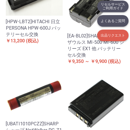
リセルサービス
ご利用ガイド
よくあるご質問
[HPW-LBT2]HITACHI 日立
PERSONA HPW-600J バッ
テリーセル交換
[EA-BL02]SHARP シャープ
出品リクエスト
￥13,200
(税込)
ザウルス MI-500 MI-600 シ
リーズ EX1 他 バッテリー
セル交換
￥9,350 ～ ￥9,900
(税込)
[UBATI1010PCZZ]SHARP