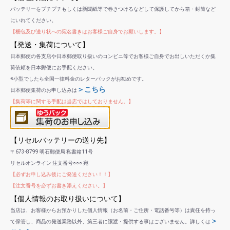
バッテリーをプチプチもしくは新聞紙等で巻きつけるなどして保護してから箱・封筒など
にいれてください。
【梱包及び送り状への宛名書きはお客様ご自身でお願いします。】
【発送・集荷について】
日本郵便の各支店や日本郵便取り扱いのコンビニ等でお客様ご自身でお出しいただくか集
荷依頼を日本郵便にお手配ください。
※小型でしたら全国一律料金のレターパックがお勧めです。
＞こちら
日本郵便集荷のお申し込みは
【集荷等に関する手配は当店ではしておりません。】
【リセルバッテリーの送り先】
〒673-8799 明石郵便局 私書箱11号
リセルオンライン 注文番号○○○ 宛
【必ずお申し込み後にご発送ください！！】
【注文番号を必ずお書き添えください。】
【個人情報のお取り扱いについて】
当店は、お客様からお預かりした個人情報（お名前・ご住所・電話番号等）は責任を持っ
＞
て保管し、商品の発送業務以外、第三者に譲渡・提供する事はございません。詳しくは