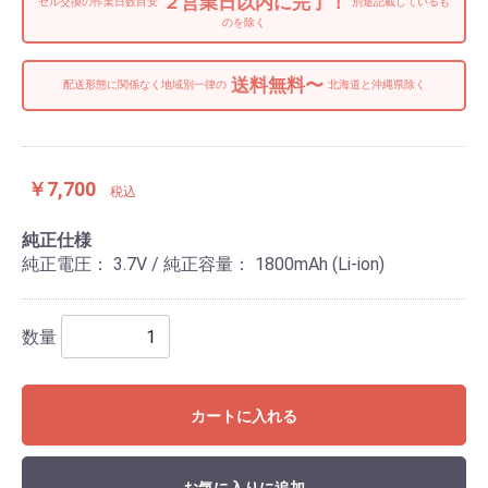
２営業日以内に完了！
セル交換の作業日数目安
別途記載しているも
のを除く
送料無料〜
配送形態に関係なく地域別一律の
北海道と沖縄県除く
￥7,700
税込
純正仕様
純正電圧： 3.7V / 純正容量： 1800mAh (Li-ion)
数量
カートに入れる