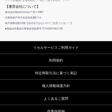
＜＜＜お電話による対応は、一切しておりません。＞＞＞
【運営会社について】
株式会社RecellOnline 〒651-0087
兵庫県神戸市中央区卸幸通8-1-6
神戸国際会館22階【送付先ではないのでご注意ください！】
■適格請求書発行事業者登録番号:T2140001042158
リセルサービスご利用ガイド
利用規約
特定商取引法に基づく表記
個人情報保護方針
よくあるご質問
作業内容例