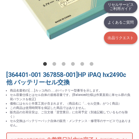
リセルサービス
ご利用ガイド
よくあるご質問
出品リクエスト
[364401-001 367858-001]HP iPAQ hx2490c
他 バッテリーセル交換
商品名最初の[.....]カッコ内の.....がバッテリー型番等を示します。
セル容量仕様とはセル自体の規格容量です。(Balanced仕様は作業直前に単セル群の負
荷バランスを校正)
価格にはセルと作業工賃が含まれます。（商品名に「...セル交換」がつく商品）
この商品は使用時間等を保証した商品ではありません。
販売品の出荷目安は、ご注文後「翌営業日」に出荷予定（別途記載しているものを除
く）
セル交換はバッテリーパック自体の販売・メンテナンス・修理等のサービスではありま
せん。