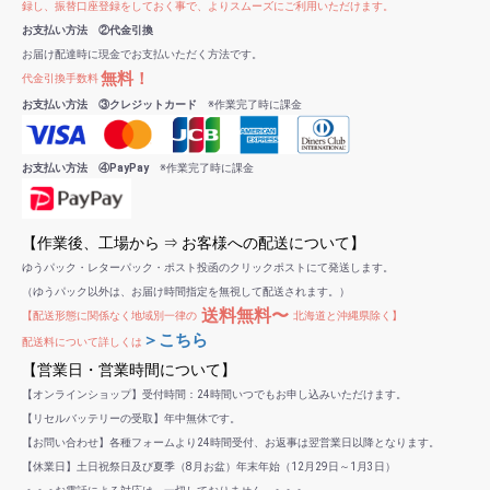
録し、振替口座登録をしておく事で、よりスムーズにご利用いただけます。
お支払い方法 ②代金引換
お届け配達時に現金でお支払いただく方法です。
無料！
代金引換手数料
お支払い方法 ③クレジットカード
※作業完了時に課金
お支払い方法 ④PayPay
※作業完了時に課金
【作業後、工場から ⇒ お客様への配送について】
ゆうパック・レターパック・ポスト投函のクリックポストにて発送します。
（ゆうパック以外は、お届け時間指定を無視して配送されます。）
送料無料〜
【配送形態に関係なく地域別一律の
北海道と沖縄県除く】
＞こちら
配送料について詳しくは
【営業日・営業時間について】
【オンラインショップ】受付時間：24時間いつでもお申し込みいただけます。
【リセルバッテリーの受取】年中無休です。
【お問い合わせ】各種フォームより24時間受付、お返事は翌営業日以降となります。
【休業日】土日祝祭日及び夏季（8月お盆）年末年始（12月29日～1月3日）