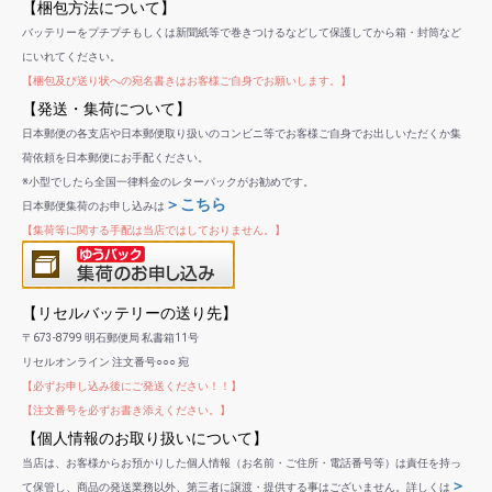
【梱包方法について】
バッテリーをプチプチもしくは新聞紙等で巻きつけるなどして保護してから箱・封筒など
にいれてください。
【梱包及び送り状への宛名書きはお客様ご自身でお願いします。】
【発送・集荷について】
日本郵便の各支店や日本郵便取り扱いのコンビニ等でお客様ご自身でお出しいただくか集
荷依頼を日本郵便にお手配ください。
※小型でしたら全国一律料金のレターパックがお勧めです。
＞こちら
日本郵便集荷のお申し込みは
【集荷等に関する手配は当店ではしておりません。】
【リセルバッテリーの送り先】
〒673-8799 明石郵便局 私書箱11号
リセルオンライン 注文番号○○○ 宛
【必ずお申し込み後にご発送ください！！】
【注文番号を必ずお書き添えください。】
【個人情報のお取り扱いについて】
当店は、お客様からお預かりした個人情報（お名前・ご住所・電話番号等）は責任を持っ
＞
て保管し、商品の発送業務以外、第三者に譲渡・提供する事はございません。詳しくは