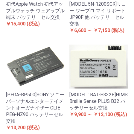
[MODEL 5N-1200SCR]リコ
初代Apple Watch 初代アッ
ー ワープロ マイ リポート
プルウォッチ ウェアラブル
JP90F 他 バッテリーセル
端末 バッテリーセル交換
交換
￥15,400
(税込)
￥6,600 ～ ￥7,150
(税込)
[PEGA-BP500]SONY ソニー
[MODEL : BAT-H332B]HIMS
パーソナルエンターテイメ
Braille Sense PLUS B32 バ
ントオーガナイザー CLIE
ッテリーセル交換
PEG-NZ90 バッテリーセル
￥9,900 ～ ￥12,100
(税込)
交換
￥13,200
(税込)