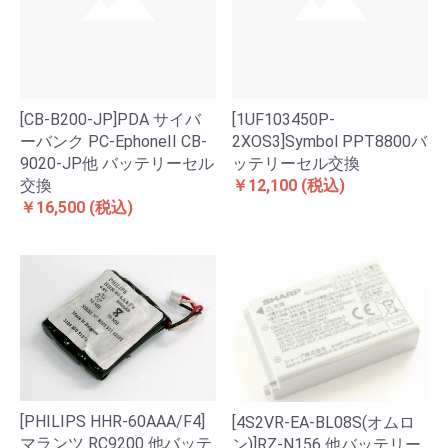
[CB-B200-JP]PDA サイバ
[1UF103450P-
ーバンク PC-EphoneII CB-
2XOS3]Symbol PPT8800バ
9020-JP他 バッテリーセル
ッテリーセル交換
交換
￥12,100
(税込)
￥16,500
(税込)
[PHILIPS HHR-60AAA/F4]
[4S2VR-EA-BL08S(オムロ
マランツ RC9200 他バッテ
ン)]RZ-N156 他バッテリー