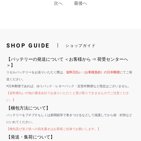
次へ
最後へ
SHOP GUIDE
ショップガイド
【バッテリーの発送について ＜お客様から ⇒ 荷受センターへ
＞】
リセルバッテリーをお送りいただく際は、
送料元払い（お客様負担）の日本郵便
にてご発
送ください。
※日本郵便であれば、ゆうパック・レターパック・定形外郵便など指定はございません。
【送料着払いや他の運送会社でお送りいただくと受け取りできませんのでご注意くださ
い。】
【梱包方法について】
バッテリーをプチプチもしくは新聞紙等で巻きつけるなどして保護してから箱・封筒など
にいれてください。
【梱包及び送り状への宛名書きはお客様ご自身でお願いします。】
【発送・集荷について】