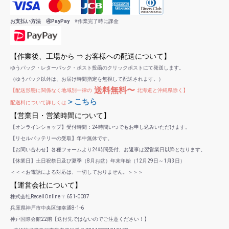
お支払い方法 ④PayPay
※作業完了時に課金
【作業後、工場から ⇒ お客様への配送について】
ゆうパック・レターパック・ポスト投函のクリックポストにて発送します。
（ゆうパック以外は、お届け時間指定を無視して配送されます。）
送料無料〜
【配送形態に関係なく地域別一律の
北海道と沖縄県除く】
＞こちら
配送料について詳しくは
【営業日・営業時間について】
【オンラインショップ】受付時間：24時間いつでもお申し込みいただけます。
【リセルバッテリーの受取】年中無休です。
【お問い合わせ】各種フォームより24時間受付、お返事は翌営業日以降となります。
【休業日】土日祝祭日及び夏季（8月お盆）年末年始（12月29日～1月3日）
＜＜＜お電話による対応は、一切しておりません。＞＞＞
【運営会社について】
株式会社RecellOnline 〒651-0087
兵庫県神戸市中央区卸幸通8-1-6
神戸国際会館22階【送付先ではないのでご注意ください！】