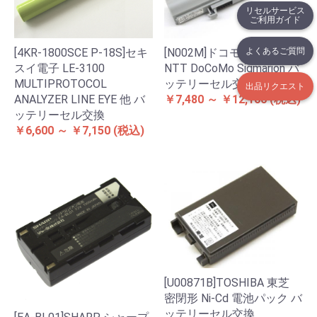
リセルサービス
ご利用ガイド
よくあるご質問
[4KR-1800SCE P-18S]セキ
[N002M]ドコモ docomo
スイ電子 LE-3100
NTT DoCoMo Sigmarion バ
MULTIPROTOCOL
ッテリーセル交換
出品リクエスト
ANALYZER LINE EYE 他 バ
￥7,480 ～ ￥12,100
(税込)
ッテリーセル交換
￥6,600 ～ ￥7,150
(税込)
[U00871B]TOSHIBA 東芝
密閉形 Ni-Cd 電池パック バ
ッテリーセル交換