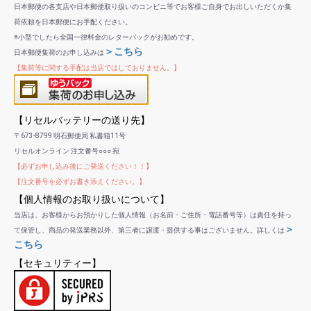
日本郵便の各支店や日本郵便取り扱いのコンビニ等でお客様ご自身でお出しいただくか集
荷依頼を日本郵便にお手配ください。
※小型でしたら全国一律料金のレターパックがお勧めです。
＞こちら
日本郵便集荷のお申し込みは
【集荷等に関する手配は当店ではしておりません。】
【リセルバッテリーの送り先】
〒673-8799 明石郵便局 私書箱11号
リセルオンライン 注文番号○○○ 宛
【必ずお申し込み後にご発送ください！！】
【注文番号を必ずお書き添えください。】
【個人情報のお取り扱いについて】
当店は、お客様からお預かりした個人情報（お名前・ご住所・電話番号等）は責任を持っ
＞
て保管し、商品の発送業務以外、第三者に譲渡・提供する事はございません。詳しくは
こちら
【セキュリティー】