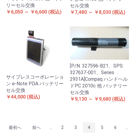
リーセル交換
セル交換
￥6,050 ～ ￥6,600
(税込)
￥7,480 ～ ￥8,030
(税込)
[P/N: 327596-B21、SPS:
327637-001、Series
サイプレスコーポレーショ
2931A]Compaq ハンドヘル
ン e-Note PDA バッテリー
ドPC 2010c 他 バッテリー
セル交換
セル交換
￥44,000
(税込)
￥9,130 ～ ￥9,680
(税込)
最初へ
前へ
...
2
3
4
5
6
...