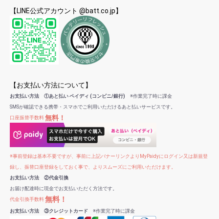
【LINE公式アカウント @batt.co.jp】
【お支払い方法について】
お支払い方法 ①あと払い ペイディ (コンビニ/銀行)
※作業完了時に課金
SMSが確認できる携帯・スマホでご利用いただけるあと払いサービスです。
無料！
口座振替手数料
※事前登録は基本不要ですが、事前に上記バナーリンクよりMyPaidyにログイン又は新規登
録し、振替口座登録をしておく事で、よりスムーズにご利用いただけます。
お支払い方法 ②代金引換
お届け配達時に現金でお支払いただく方法です。
無料！
代金引換手数料
お支払い方法 ③クレジットカード
※作業完了時に課金