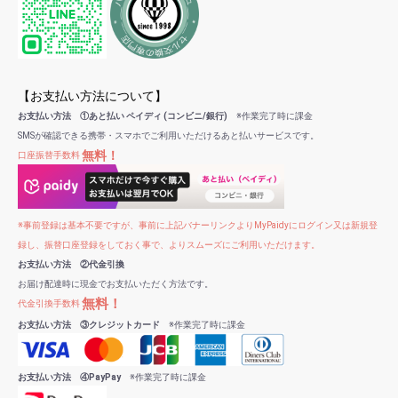
【お支払い方法について】
お支払い方法 ①あと払い ペイディ (コンビニ/銀行)
※作業完了時に課金
SMSが確認できる携帯・スマホでご利用いただけるあと払いサービスです。
無料！
口座振替手数料
※事前登録は基本不要ですが、事前に上記バナーリンクよりMyPaidyにログイン又は新規登
録し、振替口座登録をしておく事で、よりスムーズにご利用いただけます。
お支払い方法 ②代金引換
お届け配達時に現金でお支払いただく方法です。
無料！
代金引換手数料
お支払い方法 ③クレジットカード
※作業完了時に課金
お支払い方法 ④PayPay
※作業完了時に課金