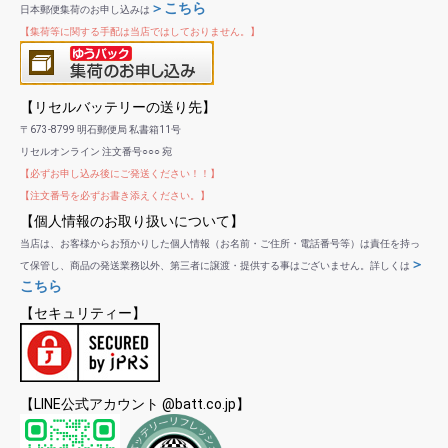
＞こちら
日本郵便集荷のお申し込みは
【集荷等に関する手配は当店ではしておりません。】
【リセルバッテリーの送り先】
〒673-8799 明石郵便局 私書箱11号
リセルオンライン 注文番号○○○ 宛
【必ずお申し込み後にご発送ください！！】
【注文番号を必ずお書き添えください。】
【個人情報のお取り扱いについて】
当店は、お客様からお預かりした個人情報（お名前・ご住所・電話番号等）は責任を持っ
＞
て保管し、商品の発送業務以外、第三者に譲渡・提供する事はございません。詳しくは
こちら
【セキュリティー】
【LINE公式アカウント @batt.co.jp】