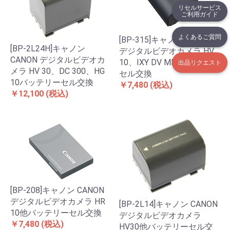
リセルサービス
ご利用ガイド
よくあるご質問
[BP-315]キャノン CANON
[BP-2L24H]キャノン
デジタルビデオカメラ HV
CANON デジタルビデオカ
10、IXY DV M5バッテリー
出品リクエスト
メラ HV 30、DC 300、HG
セル交換
10バッテリーセル交換
￥7,480
(税込)
￥12,100
(税込)
[BP-208]キャノン CANON
デジタルビデオカメラ HR
[BP-2L14]キャノン CANON
10他バッテリーセル交換
デジタルビデオカメラ
￥7,480
(税込)
HV30他バッテリーセル交