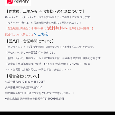
【作業後、工場から ⇒ お客様への配送について】
ゆうパック・レターパック・ポスト投函のクリックポストにて発送します。
（ゆうパック以外は、お届け時間指定を無視して配送されます。）
送料無料〜
【配送形態に関係なく地域別一律の
北海道と沖縄県除く】
＞こちら
配送料について詳しくは
【営業日・営業時間について】
【オンラインショップ】受付時間：24時間いつでもお申し込みいただけます。
【リセルバッテリーの受取】年中無休です。
【お問い合わせ】各種フォームより24時間受付、お返事は翌営業日以降となります。
【休業日】土日祝祭日及び夏季（8月お盆）年末年始（12月29日～1月3日）
＜＜＜お電話による対応は、一切しておりません。＞＞＞
【運営会社について】
株式会社RecellOnline 〒651-0087
兵庫県神戸市中央区卸幸通8-1-6
神戸国際会館22階【送付先ではないのでご注意ください！】
■適格請求書発行事業者登録番号:T2140001042158