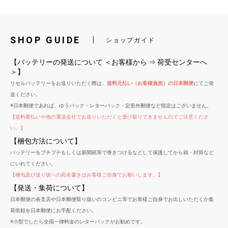
SHOP GUIDE
ショップガイド
【バッテリーの発送について ＜お客様から ⇒ 荷受センターへ
＞】
リセルバッテリーをお送りいただく際は、
送料元払い（お客様負担）の日本郵便
にてご発
送ください。
※日本郵便であれば、ゆうパック・レターパック・定形外郵便など指定はございません。
【送料着払いや他の運送会社でお送りいただくと受け取りできませんのでご注意くださ
い。】
【梱包方法について】
バッテリーをプチプチもしくは新聞紙等で巻きつけるなどして保護してから箱・封筒など
にいれてください。
【梱包及び送り状への宛名書きはお客様ご自身でお願いします。】
【発送・集荷について】
日本郵便の各支店や日本郵便取り扱いのコンビニ等でお客様ご自身でお出しいただくか集
荷依頼を日本郵便にお手配ください。
※小型でしたら全国一律料金のレターパックがお勧めです。