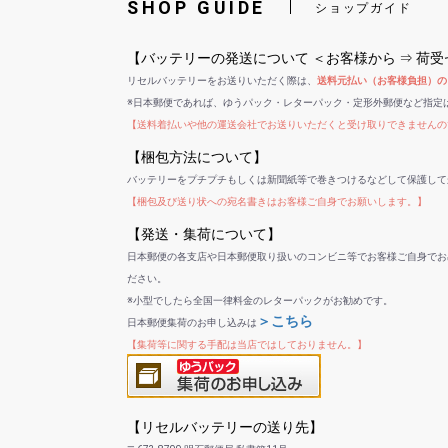
SHOP GUIDE
ショップガイド
【バッテリーの発送について ＜お客様から ⇒ 荷
リセルバッテリーをお送りいただく際は、
送料元払い（お客様負担）の
※日本郵便であれば、ゆうパック・レターパック・定形外郵便など指定
【送料着払いや他の運送会社でお送りいただくと受け取りできませんの
【梱包方法について】
バッテリーをプチプチもしくは新聞紙等で巻きつけるなどして保護して
【梱包及び送り状への宛名書きはお客様ご自身でお願いします。】
【発送・集荷について】
日本郵便の各支店や日本郵便取り扱いのコンビニ等でお客様ご自身でお
ださい。
※小型でしたら全国一律料金のレターパックがお勧めです。
＞こちら
日本郵便集荷のお申し込みは
【集荷等に関する手配は当店ではしておりません。】
【リセルバッテリーの送り先】