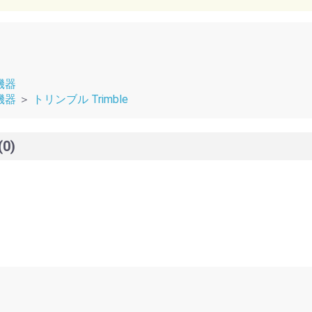
機器
機器
＞
トリンブル Trimble
(0)