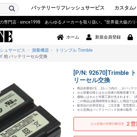
バッテリーリフレッシュサービス
カスタム
門店 - since1998 あらゆるメーカーを取り扱い。”世界最大級の
パソコン PC・サーバー・周辺機
測量機器
計測器・測定器・分析計
電動工具
作業機器・検査機器・整備
電動アシスト自転車・eBIKE・車
カメラ・ストロボ・ライト系・
アイボ AIBO SONY
ロボット・コントローラ
オーディオ・ビジュアル・モニ
スマホ・タブレット・PDA・そ
プリンター・スキャナー
電源モジュール・ポータブルバ
無線機・電話機・Wi-Fiルータ
ドローン・ラジコン・テレコ
パーソナルモビリティ・電動カ
ハンディーターミナル・コード
ナビ・自動車バイク アクセサリ
掃除機・洗浄機・空調関連
コードレスフォン
通信カラオケ・デンモク
誘導非常灯・住設警報機器
住宅設備・施設設備
バックアップ電源・UPS(無停電
事務機器・辞書・計算機・タイ
健康・美容家電
ポンプ
農業・園芸・除雪機
おもちゃ・楽器・釣具・レジャ
Panasonic SANYO FDK
その他
ソニー SON
パナソニ
東芝 TOSH
アップル Ap
ThinkPad
カシオ CA
ビクター Vi
NEC 日本
コンパック 
シャープ S
デル DELL
三菱 MITS
hp ヒュ
Gatewa
日立 HITA
富士通 Fuj
サンヨー S
ACER エ
アキア AK
AOPEN
ASUS ア
CLEVO 
エプソン E
飯山 iiya
SAMSUN
レノボ Le
工人舎 KO
マウスコ
オンキヨー
FRONTI
マイクロ
その他 OT
トプコン T
ソキア SO
ニコン Nik
ペンタック
横河 YOK
ライカ Lei
オリンパス 
トリンブル 
Giodimet
フジクラ Fu
タマヤ計測
その他 OT
MICRON
Leica ラ
日立 HITA
マルチ計
FLUKE 
テクトロ
A&D
hp ヒュ
Z+F Zolle
横河電機 Y
JRC 日本
岩通
BOSCH 
日置電機
キーエンス 
テルモ
アンリツ An
オリンパス 
TESTO
三洋電機 S
東芝 TOSH
オムロン o
コニカミ
日通工 NE
Nikon ニ
Fujikur
VeEX
KEYSIGH
フィリップス
その他 OT
マキタ mak
HiKOKI
パナソニ
KYOCER
BOSCH 
HILTI 
泉精器 IZ
東芝 TOSH
MAX マ
DEWALT
DREMEL
CACTUS
LOBTEX
EXEN エ
KTC
イクラ精機 
ダイア DA
BLACK&D
Snapon
インガソ
スバル SU
EARTH 
パオック P
Porter Ca
シンコー S
Milwauke
STIHL 
Stryke
ORBOT
REX レッ
HALL
その他 OT
古河電気
住友電工
三菱電機
HEINE 
MORITA
マイクロ
ENAX 
FUJIFI
富士電機
沖電気工
NEC
フジクラ Fu
パナソニッ
山武 アズビ
その他
ヤマハ YA
ブリジス
パナソニ
サンスタ
ホンダ HO
サンヨー S
ミヤタ MI
丸石サイ
AERO LIF
スズキ SU
ホダカ Ho
シマノ SH
ヤンマー Y
大河通商
カイホウ
トランス
Airwheel
NISSIN
カワサキ K
ジャイアント
その他 OT
ソニー SO
IDX ア
パナソニ
COMET
シャープ S
ビクター Vi
antonba
Kodak 
Nikon ニ
キャノン 
ポラロイド P
Leica ラ
PENTA
FUJIFI
オリンパス 
コニカミ
SEA&SE
フィッシ
NEITZ 
カール・
KOWA 興
KYOCER
SurgiTe
シグマ SI
POLARI
WelchAlly
Keldan
東芝 TOSH
Godox
RICOH 
その他 OT
コミュニ
NAO ナオ
その他
アップル A
ソニー SO
パイオニ
JBL
パナソニ
シャープ S
カシオ CA
エプソン E
京セラ KY
東芝 TOSH
NEC
CREATIVE
KENWOO
ONKYO
Techni
BOSE
BenQ 
TOA
ツインバ
LOGICO
TEAC TA
audio-tec
Victor 
DENON 
ROLAND
その他 OT
ドコモ D
au
NEC
日立 HITA
hp ヒュ
シャープ S
富士通 Fuj
パナソニ
カシオ CA
東芝 TOSH
SONY ソ
Apple 
HUAWEI
その他 OT
シチズン C
ペンタック
エプソン E
キャノン 
ブラザー工業
hp ヒュ
オリンパス 
パナソニ
東芝テッ
SII セ
リーダー
三栄電機
マックス 
カシオ CA
スター精
日本プリ
その他 OT
パコ電子
NEP
INSPIRED
Panason
アイ・オ
エナックス
バッファ
サンワサ
JTT
ニプロン N
RRCパワ
BMO JAP
その他 OT
アイコム I
三菱電機 MI
パナソニ
ケンウッ
東芝 TOSH
八重洲無線 
富士通 Fuj
MOTORO
VERTEX 
日立 HITA
NEC 日本
パイオニ
ビクター Vi
JRC 日
沖電気工業 
アルインコ 
新潟通信
JRC日本
松下通信
岩崎通信機 
シャープ S
信和ユニ
アンリツ An
サンヨー S
トヨコム
信和通信
TONO
KDDI
NTT 日
京セラ KY
その他 OT
DJI
Futaba
TOKIME
田宮模型
SANWA 
エニー
東芝テリー
JR PROP
大和機工
Panason
日本クレ
金陵電機 Ki
アンリツ An
長野工業
三菱
日立
QYSEA
その他 OT
ESWING
SEGWA
その他
キャノン 
デンソーD
八重洲無線 
エプソン E
NECイン
FURUNO
カシオ CA
シャープ S
東芝テッ
セイコー
DENSEI
symbol
パナソニ
Nitsuko
富士通 Fuj
キーエンス 
Welcat
モトロー
ウェルコ
その他 OT
SONY ソ
Panason
ユピテル
BOSCH 
COMTE
Trywin
GARMIN
KAIHOU
SEIWA 
CELLST
Pionee
その他 OT
シャープ S
ダイソン D
ブラック
TWINBI
iRobot
パナソニッ
ジョンソ
サンヨー S
日立 HITA
東芝 TOSH
Electrolu
株環境技
BLACK & 
ボッシュ B
GAIS ガ
ツカモトエ
CCP
マキタ mak
raycop
ケルヒャー 
アイリス
Anker 
その他 OT
パナソニ
MOTORO
日立 HITA
ナカヨ通
アイホン
タカコム
muTECH
NEC 日本
東芝 TOSH
ソニー SO
その他 OT
パナソニ
東芝ライ
古河電池
日立 HITA
三菱電機 MI
大光電機 D
オーデリ
岩崎電気
NEC 日本
三洋GS
新神戸電
TOA
日本ビク
GSユアサ
三洋電機 S
日本電池
ジーエス
ジーエス
その他 OT
パナソニ
三洋・SA
三洋GS
GSサフト
GSメルコ
セイコー S
LEXEL
LIXIL INA
Nabtes
TOEX
TOSO
TWINBI
その他 OT
APC
オムロン
NTT
その他
アマノ
CASIO 
SII セ
Canon 
SHARP 
KING J
Panason
その他 OT
TRIA ト
BRAUN 
PHILIP
WAHL 
Capillu
andis
OSTAR
Panason
SANYO 
マクセル
FLAX
OMRON
TWINBI
日立
ヒロセ電
ナリス
その他
器
椅子
投光器・顕微鏡
ター
の他端末
ッテリー
ン・リモコン
ート
リーダー
ー
電源装置)
ムレコーダー
ー
Panasoni
ッカード
イ
ク
ア
Microsof
クス
Tektronix
ッカード
Panasoni
RYOBI 
ル
ック&デ
Ingersoll
ン
ム
下電工
Bridgest
Panasoni
SUNSTA
maruishi
TRANS M
クス
Panasoni
バウアー
ム
KONICA 
シー
FISHEYE
ン
ボット
Panasoni
ド
TWINBIR
ル
ッカード
Panasoni
ッカード
Panasoni
ル
ック
ョンズ
Panasoni
KENWOO
ラ
スタンダ
NTTドコ
発
子工業)
ック 松下
Panasoni
MOTORO
ック
ー
ー BLACK
ド
ナル
技研
Panasoni
ラ
Panasoni
ー
Panasoni
ヨー
ー
フト
ド
ル
ック
ック 松下
ド
ホーム
新規会員登録
シュサービス
測量機器
トリンブル Trimble
 シリーズ 他 バッテリーセル交換
[P/N: 92670]Trim
リーセル交換
商品名最初の[.....]カッコ内の.....がバ
セル容量仕様とはセル自体の規格容量です。(
価格にはセルと作業工賃が含まれます。（商
この商品は使用時間等を保証した商品では
販売品の出荷目安は、ご注文後「翌営業日
セル交換はバッテリーパック自体の販売・
２営
セル交換の作業日数目安