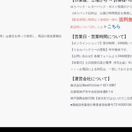
【作業後、工場から ⇒ お客様
ゆうパック・レターパック・ポスト投函のク
（ゆうパック以外は、お届け時間指定を無視
送料
【配送形態に関係なく地域別一律の
＞こちら
配送料について詳しくは
【営業日・営業時間について】
等）は責任を持って保管し、商品の発送業務以
【オンラインショップ】受付時間：24時間い
【リセルバッテリーの受取】年中無休です。
【お問い合わせ】各種フォームより24時間受
【休業日】土日祝祭日及び夏季（8月お盆）年末
＜＜＜お電話による対応は、一切しておりま
【運営会社について】
株式会社RecellOnline 〒651-0087
兵庫県神戸市中央区卸幸通8-1-6
神戸国際会館22階【送付先ではないのでご注
■適格請求書発行事業者登録番号:T2140001042