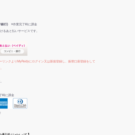
/銀行)
※作業完了時に課金
だけるあと払いサービスです。
リンクよりMyPaidyにログイン又は新規登録し、振替口座登録をして
す。
す。
了時に課金
金