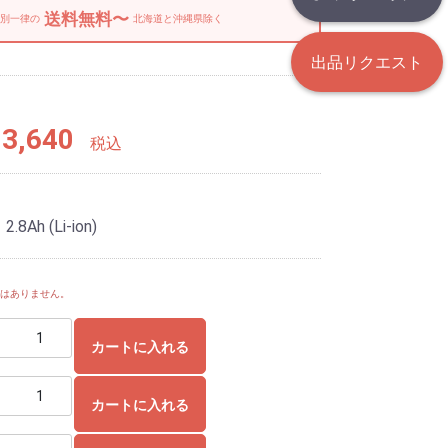
送料無料〜
別一律の
北海道と沖縄県除く
出品リクエスト
3,640
税込
Ah (Li-ion)
要はありません。
カートに入れる
カートに入れる