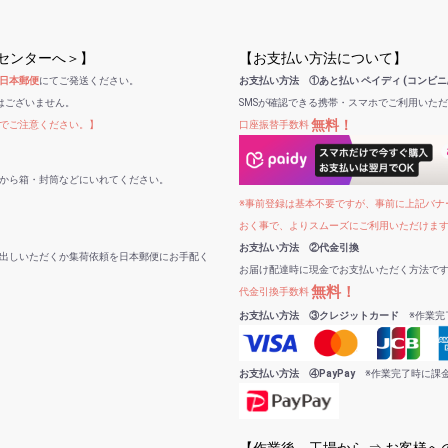
受センターへ＞】
【お支払い方法について】
日本郵便
にてご発送ください。
お支払い方法 ①あと払い ペイディ (コンビニ
はございません。
SMSが確認できる携帯・スマホでご利用いた
無料！
でご注意ください。】
口座振替手数料
から箱・封筒などにいれてください。
※事前登録は基本不要ですが、事前に上記バナー
おく事で、よりスムーズにご利用いただけま
お支払い方法 ②代金引換
出しいただくか集荷依頼を日本郵便にお手配く
お届け配達時に現金でお支払いただく方法で
無料！
代金引換手数料
お支払い方法 ③クレジットカード
※作業完
お支払い方法 ④PayPay
※作業完了時に課