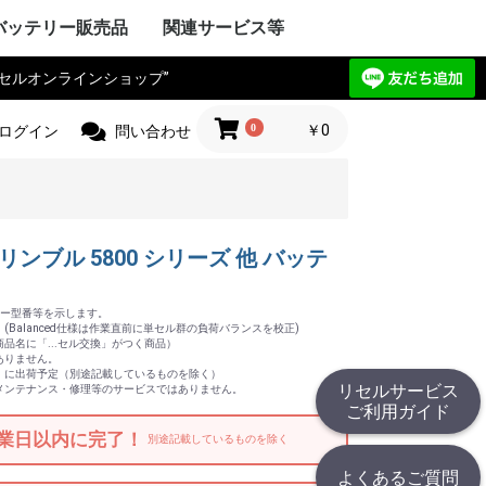
バッテリー販売品
関連サービス等
リセルオンラインショップ”
Y VAIO
ック
IBA
ple Mac
SIO
ctor
電気
Compaq
HARP
UBISHI
ーレット・パ
y ゲートウェ
CHI
itsu
ANYO
イサー
IA
 エーオープン
サス
セルボ
PSON
ma
G サムソン
novo
HJINSHA
ンピュータ
 ソーテッ
ER フロンティ
ソフト
HER
OPCON
KKIA
on JEC
ス PENTAX
OGAWA
ca
OLYMPUS
Trimble
er
jikura
 TAMAYA
HER
IX マイクロニ
イカ
CHI
測器
フルーク
ニクス
ーレット・パ
r+Frohlich
OKOGAWA
無線
ボッシュ
KEYENCE
ritsu
OLYMPUS
ANYO
IBA
mron
ノルタ
C
コン
a フジクラ
T
 Philips
HER
ita
 日立工機
ック電工
A 京セラ
ボッシュ
ヒルティー
UMI マクセ
IBA
ックス
 デウォルト
 ドレメル
 カクタス
 ロブテックス
クセン
IKURA
IA
ECKER ブラ
 スナップオン
ールランド
BARU
MAN アースマ
AOCK
ble
HINKO
e
スチール
r ストライカー
 オーボット
キス
HER
工業
ハイネ
 モリタ製作所
テック
エナックス
LM 富士フイル
業
jikura
ク電工 松
ル azbil
MAHA
トン
ック
ー技研
NDA 本田
ANYO
YATA
クル
E
ZUKI
daka
IMANO
ANMAR
ジャパン
モバイリー
awasaki
 GIANT
HER
NY
イ・ディー・エ
ック
 コメット
HARP
ctor JVC
uer アントン
コダック
コン
CANON
olaroid
イカ
X ペンタックス
LM 富士フイル
OLYMPUS
ノルタ
A シーアンド
ュアイ
ナイツ
ツァイス
和
A 京セラ
l サージテル
GMA
ON ポラリオ
n
IBA
リコー
HER
ケーションロ
pple
NY
ア
ック
HARP
SIO
PSON
OCERA
IBA
D ケンウッ
 オンキョー
cs テクニクス
ベンキュー
ード
OL ロジクー
SCAM
hnica
ビクター
デノン
 ローランド
HER
OCOMO
CHI
ーレット・パ
HARP
itsu
ック
SIO
IBA
ニー
アップル
 ファーウェイ
HER
ITIZEN
ス PENTAX
PSON
CANON
 brother
ーレット・パ
OLYMPUS
ック
ク
イコーインスツ
電子
MAX
SIO
密
メックス
HER
工業
 ENERGY
ic パナソニ
ーデータ
 ENAX
ロー・コクヨ
プライ
ipron
ーソリューシ
AN
HER
com
TSUBISHI
ック
ド
IBA
YAESU
itsu
LA モトロー
STANDARD
CHI
電気
ア
ctor
本無線機
OKI
ALINCO
機
無線機
工業
IWATSU
HARP
テック
ritsu
ANYO
本電信電話
OCERA
HER
 双葉電子工業
CINC 極東開
サンワ
 (旧 東京電
O
ic パナソニ
ーン
nryo
ritsu
HER
Y セグウェイ
CANON
ENSO
YAESU
PSON
フロンティア
SIO
HARP
ク
ック
 日通工
itsu
KEYENCE
ラ
ムデザイン
HER
ニー
ic パナソニ
ボッシュ
C コムテック
 トライウイン
 ガーミン
セイワ
AR セルスタ
r パイオニア
HER
HARP
yson
アンドデッカ
RD ツインバー
ク ナショ
ン
ANYO
CHI
IBA
x
研
DECKER
OSCH
イズ
イム 環境
ita
 レイコップ
KARCHER
オーヤマ
アンカー
HER
ック
LA モトロー
CHI
信機
電気
IBA
NY
HER
ック電工
テック
CHI
TSUBISHI
AIKO
ック
電気
ソフトエナジ
機
ター
ANYO
メルコテック
サフト
HER
ック
NYO・サン
ソフトエナジ
 ジーエスサ
テック
EIKO
X
co ナブテスコ
RD ツインバー
HER
カシオ
イコーインスツ
キャノン
シャープ
IM キングジム
ic パナソニ
HER
リア アイエピ
ブラウン
S フィリップス
ウォール
s カピラス
ic パナソニ
三洋電機
 オムロン
RD ツインバー
機
組電池パック製作見積
リセルバッテリー現物
カスタム加工サービス
社内で使用した備品の
バッテリーパック無償
c
t
c
リョービ
ッカー
 Rand
one
c
R
OBILLY
c
MINOLTA
c
D
c
c
c
D
ード
モ
電工
c
LA
&DECKER
c
c
c
（サンプル送付申込）
見積（送付申込）
販売品
回収
0
￥0
ログイン
問い合わせ
ble トリンブル 5800 シリーズ 他 バッテ
ッテリー型番等を示します。
Balanced仕様は作業直前に単セル群の負荷バランスを校正)
品名に「...セル交換」がつく商品）
ありません。
」に出荷予定（別途記載しているものを除く）
リセルサービス
メンテナンス・修理等のサービスではありません。
ご利用ガイド
業日以内に完了！
別途記載しているものを除く
よくあるご質問