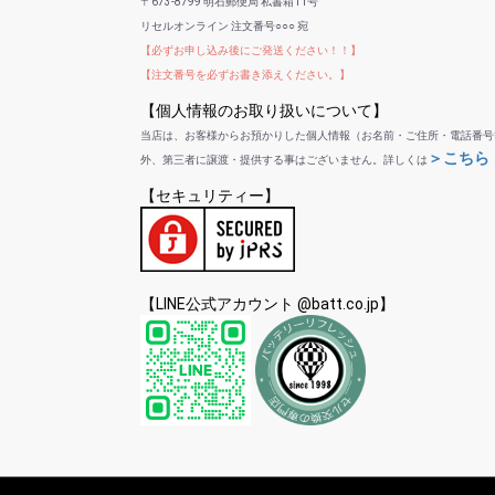
〒673-8799 明石郵便局 私書箱11号
リセルオンライン 注文番号○○○ 宛
【必ずお申し込み後にご発送ください！！】
【注文番号を必ずお書き添えください。】
【個人情報のお取り扱いについて】
当店は、お客様からお預かりした個人情報（お名前・ご住所・電話番号
＞こちら
外、第三者に譲渡・提供する事はございません。詳しくは
【セキュリティー】
【LINE公式アカウント @batt.co.jp】