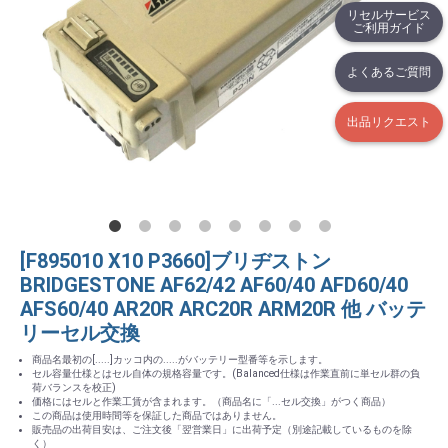
リセルサービス
ご利用ガイド
よくあるご質問
出品リクエスト
[F895010 X10 P3660]ブリヂストン
BRIDGESTONE AF62/42 AF60/40 AFD60/40
AFS60/40 AR20R ARC20R ARM20R 他 バッテ
リーセル交換
商品名最初の[.....]カッコ内の.....がバッテリー型番等を示します。
セル容量仕様とはセル自体の規格容量です。(Balanced仕様は作業直前に単セル群の負
荷バランスを校正)
価格にはセルと作業工賃が含まれます。（商品名に「...セル交換」がつく商品）
この商品は使用時間等を保証した商品ではありません。
販売品の出荷目安は、ご注文後「翌営業日」に出荷予定（別途記載しているものを除
く）