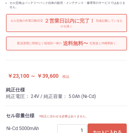
セル交換はバッテリーパック自体の販売・メンテナンス・修理等のサービスではありま
せん。
２営業日以内に完了！
セル交換の作業日数目安
別途記載しているも
のを除く
送料無料〜
配送形態に関係なく地域別一律の
北海道と沖縄県除く
￥23,100 ～ ￥39,600
税込
純正仕様
純正電圧： 24V / 純正容量： 5.0Ah (Ni-Cd)
セル容量仕様
※純正に合わせる必要はありません。
Ni-Cd 5000mAh
カートに入れる