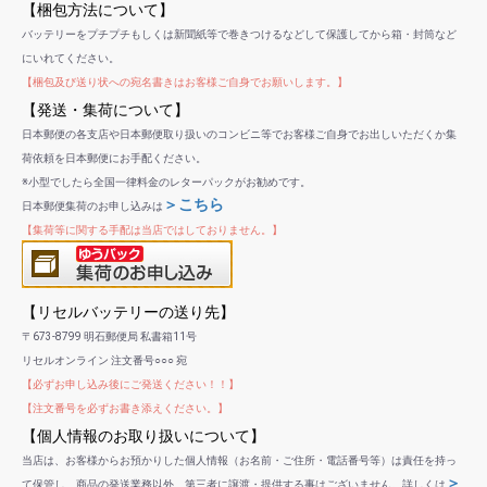
【梱包方法について】
バッテリーをプチプチもしくは新聞紙等で巻きつけるなどして保護してから箱・封筒など
にいれてください。
【梱包及び送り状への宛名書きはお客様ご自身でお願いします。】
【発送・集荷について】
日本郵便の各支店や日本郵便取り扱いのコンビニ等でお客様ご自身でお出しいただくか集
荷依頼を日本郵便にお手配ください。
※小型でしたら全国一律料金のレターパックがお勧めです。
＞こちら
日本郵便集荷のお申し込みは
【集荷等に関する手配は当店ではしておりません。】
【リセルバッテリーの送り先】
〒673-8799 明石郵便局 私書箱11号
リセルオンライン 注文番号○○○ 宛
【必ずお申し込み後にご発送ください！！】
【注文番号を必ずお書き添えください。】
【個人情報のお取り扱いについて】
当店は、お客様からお預かりした個人情報（お名前・ご住所・電話番号等）は責任を持っ
＞
て保管し、商品の発送業務以外、第三者に譲渡・提供する事はございません。詳しくは