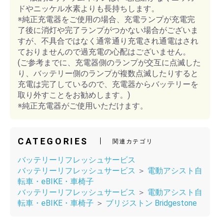
ドやニッケル水素よりも長持ちします。
※純正充電器をご使用の場合、充電ランプが充電完
了後に消灯や完了ランプがつかない場合がございま
すが、不具合ではなく通常通り充電され通電はされ
ておりませんので過充電の心配はございません。
(ご参考までに、充電器側のランプが交互に点滅した
り、バッテリー側のランプが複数点滅したりすると
充電は完了しているので、充電器からバッテリーを
取り外すことをお勧めします。)
※純正充電器がご使用いただけます。
CATEGORIES
関連カテゴリ
バッテリーリフレッシュサービス
バッテリーリフレッシュサービス
＞
電動アシスト自
転車・eBIKE・車椅子
バッテリーリフレッシュサービス
＞
電動アシスト自
転車・eBIKE・車椅子
＞
ブリジストン Bridgestone