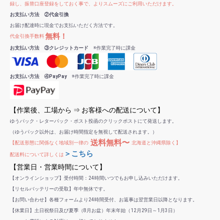
録し、振替口座登録をしておく事で、よりスムーズにご利用いただけます。
お支払い方法 ②代金引換
お届け配達時に現金でお支払いただく方法です。
無料！
代金引換手数料
お支払い方法 ③クレジットカード
※作業完了時に課金
お支払い方法 ④PayPay
※作業完了時に課金
【作業後、工場から ⇒ お客様への配送について】
ゆうパック・レターパック・ポスト投函のクリックポストにて発送します。
（ゆうパック以外は、お届け時間指定を無視して配送されます。）
送料無料〜
【配送形態に関係なく地域別一律の
北海道と沖縄県除く】
＞こちら
配送料について詳しくは
【営業日・営業時間について】
【オンラインショップ】受付時間：24時間いつでもお申し込みいただけます。
【リセルバッテリーの受取】年中無休です。
【お問い合わせ】各種フォームより24時間受付、お返事は翌営業日以降となります。
【休業日】土日祝祭日及び夏季（8月お盆）年末年始（12月29日～1月3日）