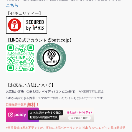
こちら
【セキュリティー】
【LINE公式アカウント @batt.co.jp】
【お支払い方法について】
お支払い方法 ①あと払い ペイディ (コンビニ/銀行)
※作業完了時に課金
SMSが確認できる携帯・スマホでご利用いただけるあと払いサービスです。
無料！
口座振替手数料
※事前登録は基本不要ですが、事前に上記バナーリンクよりMyPaidyにログイン又は新規登