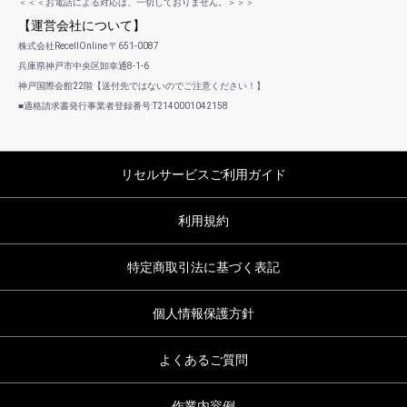
＜＜＜お電話による対応は、一切しておりません。＞＞＞
【運営会社について】
株式会社RecellOnline 〒651-0087
兵庫県神戸市中央区卸幸通8-1-6
神戸国際会館22階【送付先ではないのでご注意ください！】
■適格請求書発行事業者登録番号:T2140001042158
リセルサービスご利用ガイド
利用規約
特定商取引法に基づく表記
個人情報保護方針
よくあるご質問
作業内容例