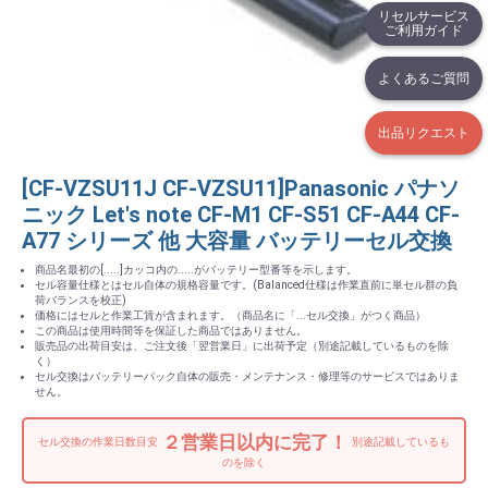
リセルサービス
ご利用ガイド
よくあるご質問
出品リクエスト
[CF-VZSU11J CF-VZSU11]Panasonic パナソ
ニック Let's note CF-M1 CF-S51 CF-A44 CF-
A77 シリーズ 他 大容量 バッテリーセル交換
商品名最初の[.....]カッコ内の.....がバッテリー型番等を示します。
セル容量仕様とはセル自体の規格容量です。(Balanced仕様は作業直前に単セル群の負
荷バランスを校正)
価格にはセルと作業工賃が含まれます。（商品名に「...セル交換」がつく商品）
この商品は使用時間等を保証した商品ではありません。
販売品の出荷目安は、ご注文後「翌営業日」に出荷予定（別途記載しているものを除
く）
セル交換はバッテリーパック自体の販売・メンテナンス・修理等のサービスではありま
せん。
２営業日以内に完了！
セル交換の作業日数目安
別途記載しているも
のを除く