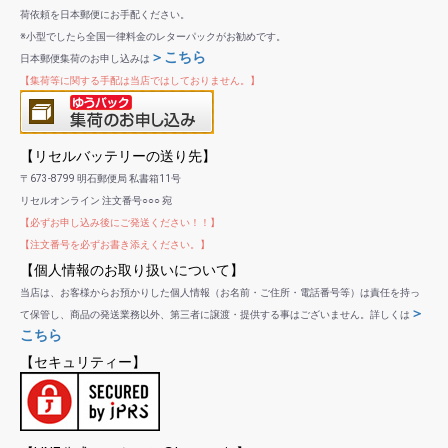
荷依頼を日本郵便にお手配ください。
※小型でしたら全国一律料金のレターパックがお勧めです。
＞こちら
日本郵便集荷のお申し込みは
【集荷等に関する手配は当店ではしておりません。】
【リセルバッテリーの送り先】
〒673-8799 明石郵便局 私書箱11号
リセルオンライン 注文番号○○○ 宛
【必ずお申し込み後にご発送ください！！】
【注文番号を必ずお書き添えください。】
【個人情報のお取り扱いについて】
当店は、お客様からお預かりした個人情報（お名前・ご住所・電話番号等）は責任を持っ
＞
て保管し、商品の発送業務以外、第三者に譲渡・提供する事はございません。詳しくは
こちら
【セキュリティー】