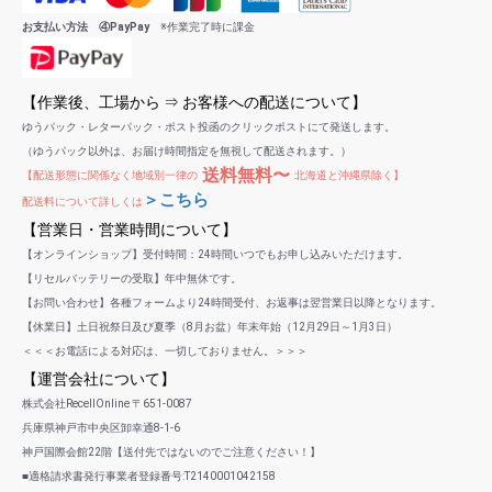
お支払い方法 ④PayPay
※作業完了時に課金
【作業後、工場から ⇒ お客様への配送について】
ゆうパック・レターパック・ポスト投函のクリックポストにて発送します。
（ゆうパック以外は、お届け時間指定を無視して配送されます。）
送料無料〜
【配送形態に関係なく地域別一律の
北海道と沖縄県除く】
＞こちら
配送料について詳しくは
【営業日・営業時間について】
【オンラインショップ】受付時間：24時間いつでもお申し込みいただけます。
【リセルバッテリーの受取】年中無休です。
【お問い合わせ】各種フォームより24時間受付、お返事は翌営業日以降となります。
【休業日】土日祝祭日及び夏季（8月お盆）年末年始（12月29日～1月3日）
＜＜＜お電話による対応は、一切しておりません。＞＞＞
【運営会社について】
株式会社RecellOnline 〒651-0087
兵庫県神戸市中央区卸幸通8-1-6
神戸国際会館22階【送付先ではないのでご注意ください！】
■適格請求書発行事業者登録番号:T2140001042158