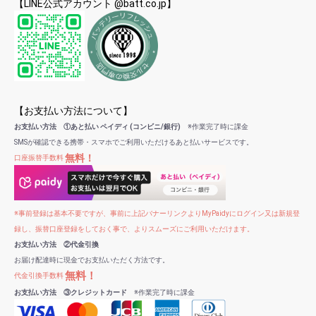
【LINE公式アカウント @batt.co.jp】
【お支払い方法について】
お支払い方法 ①あと払い ペイディ (コンビニ/銀行)
※作業完了時に課金
SMSが確認できる携帯・スマホでご利用いただけるあと払いサービスです。
無料！
口座振替手数料
※事前登録は基本不要ですが、事前に上記バナーリンクよりMyPaidyにログイン又は新規登
録し、振替口座登録をしておく事で、よりスムーズにご利用いただけます。
お支払い方法 ②代金引換
お届け配達時に現金でお支払いただく方法です。
無料！
代金引換手数料
お支払い方法 ③クレジットカード
※作業完了時に課金