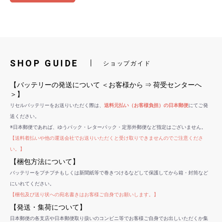
SHOP GUIDE
ショップガイド
【バッテリーの発送について ＜お客様から ⇒ 荷受センターへ
＞】
リセルバッテリーをお送りいただく際は、
送料元払い（お客様負担）の日本郵便
にてご発
送ください。
※日本郵便であれば、ゆうパック・レターパック・定形外郵便など指定はございません。
【送料着払いや他の運送会社でお送りいただくと受け取りできませんのでご注意くださ
い。】
【梱包方法について】
バッテリーをプチプチもしくは新聞紙等で巻きつけるなどして保護してから箱・封筒など
にいれてください。
【梱包及び送り状への宛名書きはお客様ご自身でお願いします。】
【発送・集荷について】
日本郵便の各支店や日本郵便取り扱いのコンビニ等でお客様ご自身でお出しいただくか集