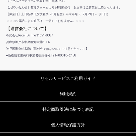
【リセルバッテリーの受取】年中無休です。
【お問い合わせ】各種フォームより24時間受付、お返事は翌営業日以降となります。
【休業日】土日祝祭日及び夏季（8月お盆）年末年始（12月29日～1月3日）
＜＜＜お電話による対応は、一切しておりません。＞＞＞
【運営会社について】
株式会社RecellOnline 〒651-0087
兵庫県神戸市中央区卸幸通8-1-6
神戸国際会館22階【送付先ではないのでご注意ください！】
■適格請求書発行事業者登録番号:T2140001042158
リセルサービスご利用ガイド
利用規約
特定商取引法に基づく表記
個人情報保護方針