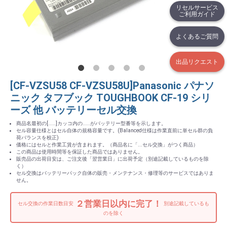
リセルサービス
ご利用ガイド
よくあるご質問
出品リクエスト
[CF-VZSU58 CF-VZSU58U]Panasonic パナソ
ニック タフブック TOUGHBOOK CF-19 シリ
ーズ 他 バッテリーセル交換
商品名最初の[.....]カッコ内の.....がバッテリー型番等を示します。
セル容量仕様とはセル自体の規格容量です。(Balanced仕様は作業直前に単セル群の負
荷バランスを校正)
価格にはセルと作業工賃が含まれます。（商品名に「...セル交換」がつく商品）
この商品は使用時間等を保証した商品ではありません。
販売品の出荷目安は、ご注文後「翌営業日」に出荷予定（別途記載しているものを除
く）
セル交換はバッテリーパック自体の販売・メンテナンス・修理等のサービスではありま
せん。
２営業日以内に完了！
セル交換の作業日数目安
別途記載しているも
のを除く