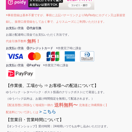
※事前登録は基本不要ですが、事前に上記バナーリンクよりMyPaidyにログイン又は新規登
録し、振替口座登録をしておく事で、よりスムーズにご利用いただけます。
お支払い方法 ②代金引換
お届け配達時に現金でお支払いただく方法です。
無料！
代金引換手数料
お支払い方法 ③クレジットカード
※作業完了時に課金
お支払い方法 ④PayPay
※作業完了時に課金
【作業後、工場から ⇒ お客様への配送について】
ゆうパック・レターパック・ポスト投函のクリックポストにて発送します。
（ゆうパック以外は、お届け時間指定を無視して配送されます。）
送料無料〜
【配送形態に関係なく地域別一律の
北海道と沖縄県除く】
＞こちら
配送料について詳しくは
【営業日・営業時間について】
【オンラインショップ】受付時間：24時間いつでもお申し込みいただけます。