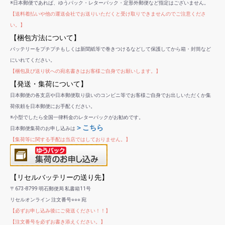
※日本郵便であれば、ゆうパック・レターパック・定形外郵便など指定はございません。
【送料着払いや他の運送会社でお送りいただくと受け取りできませんのでご注意くださ
い。】
【梱包方法について】
バッテリーをプチプチもしくは新聞紙等で巻きつけるなどして保護してから箱・封筒など
にいれてください。
【梱包及び送り状への宛名書きはお客様ご自身でお願いします。】
【発送・集荷について】
日本郵便の各支店や日本郵便取り扱いのコンビニ等でお客様ご自身でお出しいただくか集
荷依頼を日本郵便にお手配ください。
※小型でしたら全国一律料金のレターパックがお勧めです。
＞こちら
日本郵便集荷のお申し込みは
【集荷等に関する手配は当店ではしておりません。】
【リセルバッテリーの送り先】
〒673-8799 明石郵便局 私書箱11号
リセルオンライン 注文番号○○○ 宛
【必ずお申し込み後にご発送ください！！】
【注文番号を必ずお書き添えください。】