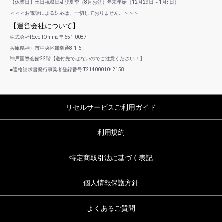
【休業日】土日祝祭日及び夏季（8月お盆）年末年始（12月29日～1月3日）
＜＜＜お電話による対応は、一切しておりません。＞＞＞
【運営会社について】
株式会社RecellOnline 〒651-0087
兵庫県神戸市中央区卸幸通8-1-6
神戸国際会館22階【送付先ではないのでご注意ください！】
■適格請求書発行事業者登録番号:T2140001042158
リセルサービスご利用ガイド
利用規約
特定商取引法に基づく表記
個人情報保護方針
よくあるご質問