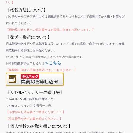
い。】
【梱包方法について】
バッテリーをプチプチもしくは新聞紙等で巻きつけるなどして保護してから箱・封筒など
にいれてください。
【梱包及び送り状への宛名書きはお客様ご自身でお願いします。】
【発送・集荷について】
日本郵便の各支店や日本郵便取り扱いのコンビニ等でお客様ご自身でお出しいただくか集
荷依頼を日本郵便にお手配ください。
※小型でしたら全国一律料金のレターパックがお勧めです。
＞こちら
日本郵便集荷のお申し込みは
【集荷等に関する手配は当店ではしておりません。】
【リセルバッテリーの送り先】
〒673-8799 明石郵便局 私書箱11号
リセルオンライン 注文番号○○○ 宛
【必ずお申し込み後にご発送ください！！】
【注文番号を必ずお書き添えください。】
【個人情報のお取り扱いについて】
当店は、お客様からお預かりした個人情報（お名前・ご住所・電話番号等）は責任を持っ