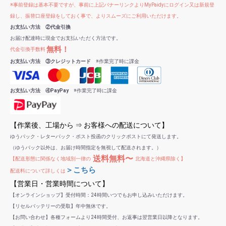
※事前登録は基本不要ですが、事前に上記バナーリンクよりMyPaidyにログイン又は新規登
録し、振替口座登録をしておく事で、よりスムーズにご利用いただけます。
お支払い方法 ②代金引換
お届け配達時に現金でお支払いただく方法です。
無料！
代金引換手数料
お支払い方法 ③クレジットカード
※作業完了時に課金
お支払い方法 ④PayPay
※作業完了時に課金
【作業後、工場から ⇒ お客様への配送について】
ゆうパック・レターパック・ポスト投函のクリックポストにて発送します。
（ゆうパック以外は、お届け時間指定を無視して配送されます。）
送料無料〜
【配送形態に関係なく地域別一律の
北海道と沖縄県除く】
＞こちら
配送料について詳しくは
【営業日・営業時間について】
【オンラインショップ】受付時間：24時間いつでもお申し込みいただけます。
【リセルバッテリーの受取】年中無休です。
【お問い合わせ】各種フォームより24時間受付、お返事は翌営業日以降となります。