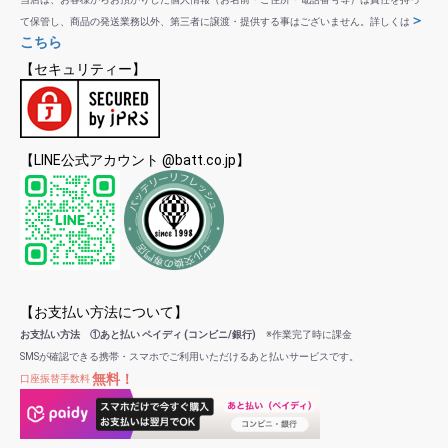
＞
て保管し、商品の発送業務以外、第三者に譲渡・提供する事はございません。詳しくは
こちら
【セキュリティー】
【LINE公式アカウント @batt.co.jp】
【お支払い方法について】
お支払い方法 ①あと払い ペイディ (コンビニ/銀行)
※作業完了時に課金
SMSが確認できる携帯・スマホでご利用いただけるあと払いサービスです。
無料！
口座振替手数料