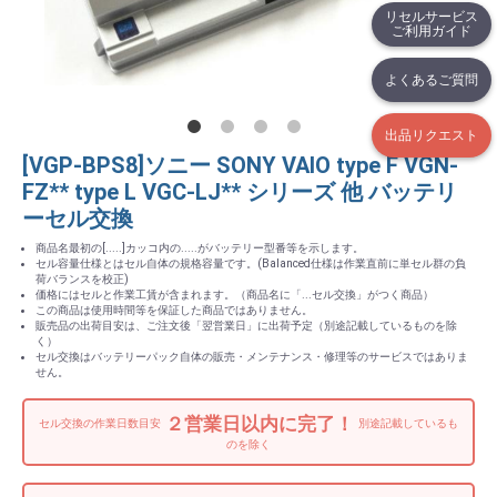
リセルサービス
ご利用ガイド
よくあるご質問
出品リクエスト
[VGP-BPS8]ソニー SONY VAIO type F VGN-
FZ** type L VGC-LJ** シリーズ 他 バッテリ
ーセル交換
商品名最初の[.....]カッコ内の.....がバッテリー型番等を示します。
セル容量仕様とはセル自体の規格容量です。(Balanced仕様は作業直前に単セル群の負
荷バランスを校正)
価格にはセルと作業工賃が含まれます。（商品名に「...セル交換」がつく商品）
この商品は使用時間等を保証した商品ではありません。
販売品の出荷目安は、ご注文後「翌営業日」に出荷予定（別途記載しているものを除
く）
セル交換はバッテリーパック自体の販売・メンテナンス・修理等のサービスではありま
せん。
２営業日以内に完了！
セル交換の作業日数目安
別途記載しているも
のを除く