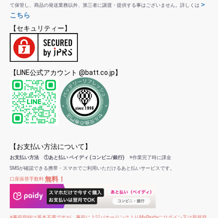
＞
て保管し、商品の発送業務以外、第三者に譲渡・提供する事はございません。詳しくは
こちら
【セキュリティー】
【LINE公式アカウント @batt.co.jp】
【お支払い方法について】
お支払い方法 ①あと払い ペイディ (コンビニ/銀行)
※作業完了時に課金
SMSが確認できる携帯・スマホでご利用いただけるあと払いサービスです。
無料！
口座振替手数料
※事前登録は基本不要ですが、事前に上記バナーリンクよりMyPaidyにログイン又は新規登