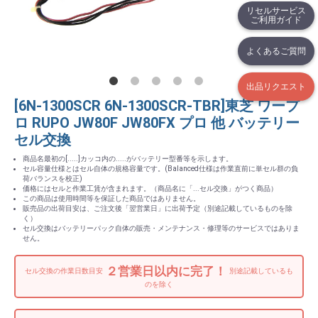
リセルサービス
ご利用ガイド
よくあるご質問
出品リクエスト
[6N-1300SCR 6N-1300SCR-TBR]東芝 ワープ
ロ RUPO JW80F JW80FX プロ 他 バッテリー
セル交換
商品名最初の[.....]カッコ内の.....がバッテリー型番等を示します。
セル容量仕様とはセル自体の規格容量です。(Balanced仕様は作業直前に単セル群の負
荷バランスを校正)
価格にはセルと作業工賃が含まれます。（商品名に「...セル交換」がつく商品）
この商品は使用時間等を保証した商品ではありません。
販売品の出荷目安は、ご注文後「翌営業日」に出荷予定（別途記載しているものを除
く）
セル交換はバッテリーパック自体の販売・メンテナンス・修理等のサービスではありま
せん。
２営業日以内に完了！
セル交換の作業日数目安
別途記載しているも
のを除く