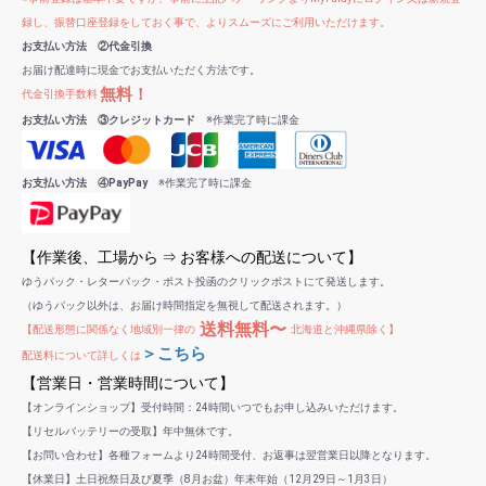
録し、振替口座登録をしておく事で、よりスムーズにご利用いただけます。
お支払い方法 ②代金引換
お届け配達時に現金でお支払いただく方法です。
無料！
代金引換手数料
お支払い方法 ③クレジットカード
※作業完了時に課金
お支払い方法 ④PayPay
※作業完了時に課金
【作業後、工場から ⇒ お客様への配送について】
ゆうパック・レターパック・ポスト投函のクリックポストにて発送します。
（ゆうパック以外は、お届け時間指定を無視して配送されます。）
送料無料〜
【配送形態に関係なく地域別一律の
北海道と沖縄県除く】
＞こちら
配送料について詳しくは
【営業日・営業時間について】
【オンラインショップ】受付時間：24時間いつでもお申し込みいただけます。
【リセルバッテリーの受取】年中無休です。
【お問い合わせ】各種フォームより24時間受付、お返事は翌営業日以降となります。
【休業日】土日祝祭日及び夏季（8月お盆）年末年始（12月29日～1月3日）