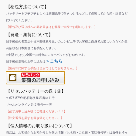
【梱包方法について】
バッテリーをプチプチもしくは新聞紙等で巻きつけるなどして保護してから箱・封筒など
にいれてください。
【梱包及び送り状への宛名書きはお客様ご自身でお願いします。】
【発送・集荷について】
日本郵便の各支店や日本郵便取り扱いのコンビニ等でお客様ご自身でお出しいただくか集
荷依頼を日本郵便にお手配ください。
※小型でしたら全国一律料金のレターパックがお勧めです。
＞こちら
日本郵便集荷のお申し込みは
【集荷等に関する手配は当店ではしておりません。】
【リセルバッテリーの送り先】
〒673-8799 明石郵便局 私書箱11号
リセルオンライン 注文番号○○○ 宛
【必ずお申し込み後にご発送ください！！】
【注文番号を必ずお書き添えください。】
【個人情報のお取り扱いについて】
当店は、お客様からお預かりした個人情報（お名前・ご住所・電話番号等）は責任を持っ