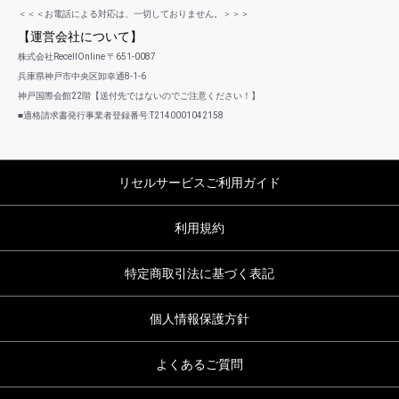
＜＜＜お電話による対応は、一切しておりません。＞＞＞
【運営会社について】
株式会社RecellOnline 〒651-0087
兵庫県神戸市中央区卸幸通8-1-6
神戸国際会館22階【送付先ではないのでご注意ください！】
■適格請求書発行事業者登録番号:T2140001042158
リセルサービスご利用ガイド
利用規約
特定商取引法に基づく表記
個人情報保護方針
よくあるご質問