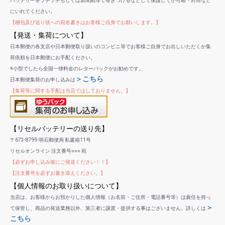
バッテリーをプチプチもしくは新聞紙等で巻きつけるなどして保護してから箱・封筒など
にいれてください。
【梱包及び送り状への宛名書きはお客様ご自身でお願いします。】
【発送・集荷について】
日本郵便の各支店や日本郵便取り扱いのコンビニ等でお客様ご自身でお出しいただくか集
荷依頼を日本郵便にお手配ください。
※小型でしたら全国一律料金のレターパックがお勧めです。
＞こちら
日本郵便集荷のお申し込みは
【集荷等に関する手配は当店ではしておりません。】
【リセルバッテリーの送り先】
〒673-8799 明石郵便局 私書箱11号
リセルオンライン 注文番号○○○ 宛
【必ずお申し込み後にご発送ください！！】
【注文番号を必ずお書き添えください。】
【個人情報のお取り扱いについて】
当店は、お客様からお預かりした個人情報（お名前・ご住所・電話番号等）は責任を持っ
＞
て保管し、商品の発送業務以外、第三者に譲渡・提供する事はございません。詳しくは
こちら