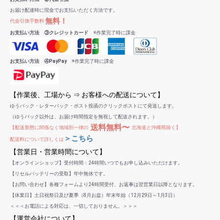
お届け配達時に現金でお支払いただく方法です。
無料！
代金引換手数料
お支払い方法 ③クレジットカード
※作業完了時に課金
お支払い方法 ④PayPay
※作業完了時に課金
【作業後、工場から ⇒ お客様への配送について】
ゆうパック・レターパック・ポスト投函のクリックポストにて発送します。
（ゆうパック以外は、お届け時間指定を無視して配送されます。）
送料無料〜
【配送形態に関係なく地域別一律の
北海道と沖縄県除く】
＞こちら
配送料について詳しくは
【営業日・営業時間について】
【オンラインショップ】受付時間：24時間いつでもお申し込みいただけます。
【リセルバッテリーの受取】年中無休です。
【お問い合わせ】各種フォームより24時間受付、お返事は翌営業日以降となります。
【休業日】土日祝祭日及び夏季（8月お盆）年末年始（12月29日～1月3日）
＜＜＜お電話による対応は、一切しておりません。＞＞＞
【運営会社について】