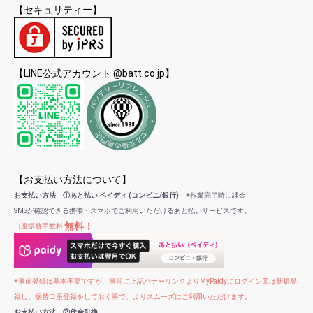
【セキュリティー】
【LINE公式アカウント @batt.co.jp】
【お支払い方法について】
お支払い方法 ①あと払い ペイディ (コンビニ/銀行)
※作業完了時に課金
SMSが確認できる携帯・スマホでご利用いただけるあと払いサービスです。
無料！
口座振替手数料
※事前登録は基本不要ですが、事前に上記バナーリンクよりMyPaidyにログイン又は新規登
録し、振替口座登録をしておく事で、よりスムーズにご利用いただけます。
お支払い方法 ②代金引換