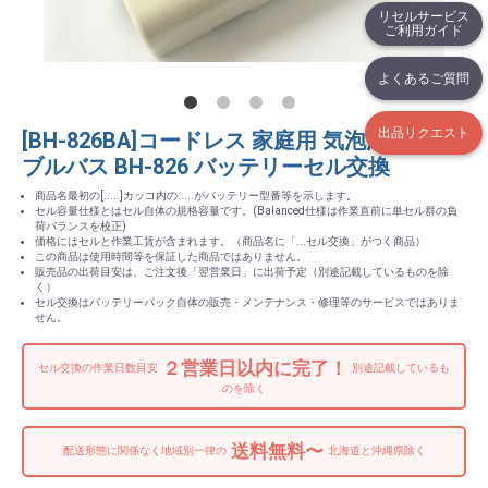
リセルサービス
ご利用ガイド
よくあるご質問
出品リクエスト
[BH-826BA]コードレス 家庭用 気泡浴装置 バ
ブルバス BH-826 バッテリーセル交換
商品名最初の[.....]カッコ内の.....がバッテリー型番等を示します。
セル容量仕様とはセル自体の規格容量です。(Balanced仕様は作業直前に単セル群の負
荷バランスを校正)
価格にはセルと作業工賃が含まれます。（商品名に「...セル交換」がつく商品）
この商品は使用時間等を保証した商品ではありません。
販売品の出荷目安は、ご注文後「翌営業日」に出荷予定（別途記載しているものを除
く）
セル交換はバッテリーパック自体の販売・メンテナンス・修理等のサービスではありま
せん。
２営業日以内に完了！
セル交換の作業日数目安
別途記載しているも
のを除く
送料無料〜
配送形態に関係なく地域別一律の
北海道と沖縄県除く