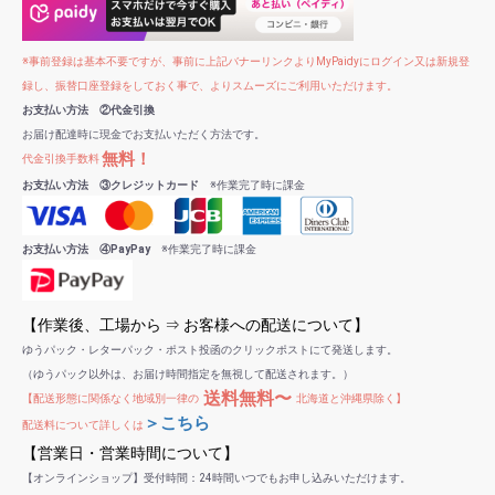
※事前登録は基本不要ですが、事前に上記バナーリンクよりMyPaidyにログイン又は新規登
録し、振替口座登録をしておく事で、よりスムーズにご利用いただけます。
お支払い方法 ②代金引換
お届け配達時に現金でお支払いただく方法です。
無料！
代金引換手数料
お支払い方法 ③クレジットカード
※作業完了時に課金
お支払い方法 ④PayPay
※作業完了時に課金
【作業後、工場から ⇒ お客様への配送について】
ゆうパック・レターパック・ポスト投函のクリックポストにて発送します。
（ゆうパック以外は、お届け時間指定を無視して配送されます。）
送料無料〜
【配送形態に関係なく地域別一律の
北海道と沖縄県除く】
＞こちら
配送料について詳しくは
【営業日・営業時間について】
【オンラインショップ】受付時間：24時間いつでもお申し込みいただけます。