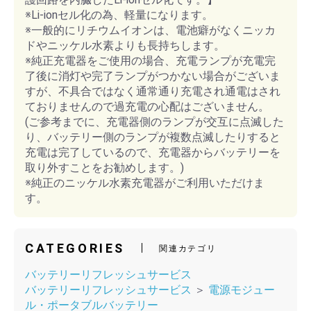
※Li-ionセル化の為、軽量になります。
※一般的にリチウムイオンは、電池癖がなくニッカ
ドやニッケル水素よりも長持ちします。
※純正充電器をご使用の場合、充電ランプが充電完
了後に消灯や完了ランプがつかない場合がございま
すが、不具合ではなく通常通り充電され通電はされ
ておりませんので過充電の心配はございません。
(ご参考までに、充電器側のランプが交互に点滅した
り、バッテリー側のランプが複数点滅したりすると
充電は完了しているので、充電器からバッテリーを
取り外すことをお勧めします。)
※純正のニッケル水素充電器がご利用いただけま
す。
CATEGORIES
関連カテゴリ
バッテリーリフレッシュサービス
バッテリーリフレッシュサービス
＞
電源モジュー
ル・ポータブルバッテリー