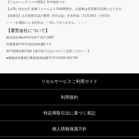
【リセルバッテリーの受取】年中無休です。
【お問い合わせ】各種フォームより24時間受付、お返事は翌営業日以降となります。
【休業日】土日祝祭日及び夏季（8月お盆）年末年始（12月29日～1月3日）
＜＜＜お電話による対応は、一切しておりません。＞＞＞
【運営会社について】
株式会社RecellOnline 〒651-0087
兵庫県神戸市中央区卸幸通8-1-6
神戸国際会館22階【送付先ではないのでご注意ください！】
■適格請求書発行事業者登録番号:T2140001042158
リセルサービスご利用ガイド
利用規約
特定商取引法に基づく表記
個人情報保護方針