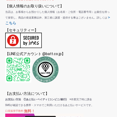
【個人情報のお取り扱いについて】
当店は、お客様からお預かりした個人情報（お名前・ご住所・電話番号等）は責任を持っ
＞
て保管し、商品の発送業務以外、第三者に譲渡・提供する事はございません。詳しくは
こちら
【セキュリティー】
【LINE公式アカウント @batt.co.jp】
【お支払い方法について】
お支払い方法 ①あと払い ペイディ (コンビニ/銀行)
※作業完了時に課金
SMSが確認できる携帯・スマホでご利用いただけるあと払いサービスです。
無料！
口座振替手数料