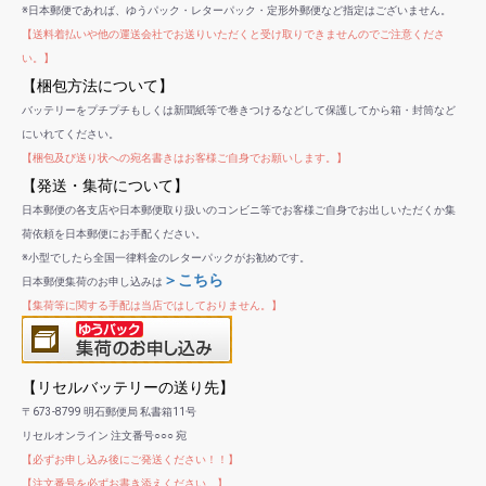
※日本郵便であれば、ゆうパック・レターパック・定形外郵便など指定はございません。
【送料着払いや他の運送会社でお送りいただくと受け取りできませんのでご注意くださ
い。】
【梱包方法について】
バッテリーをプチプチもしくは新聞紙等で巻きつけるなどして保護してから箱・封筒など
にいれてください。
【梱包及び送り状への宛名書きはお客様ご自身でお願いします。】
【発送・集荷について】
日本郵便の各支店や日本郵便取り扱いのコンビニ等でお客様ご自身でお出しいただくか集
荷依頼を日本郵便にお手配ください。
※小型でしたら全国一律料金のレターパックがお勧めです。
＞こちら
日本郵便集荷のお申し込みは
【集荷等に関する手配は当店ではしておりません。】
【リセルバッテリーの送り先】
〒673-8799 明石郵便局 私書箱11号
リセルオンライン 注文番号○○○ 宛
【必ずお申し込み後にご発送ください！！】
【注文番号を必ずお書き添えください。】