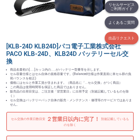
リセルサービス
ご利用ガイド
よくあるご質問
出品リクエスト
[KLB-24D KLB24D]パコ電子工業株式会社
PACO KLB-24D、KLB24D バッテリーセル交
換
商品名最初の[.....]カッコ内の.....がバッテリー型番等を示します。
セル容量仕様とはセル自体の規格容量です。(Balanced仕様は作業直前に単セル群の負
荷バランスを校正)
価格にはセルと作業工賃が含まれます。（商品名に「...セル交換」がつく商品）
この商品は使用時間等を保証した商品ではありません。
販売品の出荷目安は、ご注文後「翌営業日」に出荷予定（別途記載しているものを除
く）
セル交換はバッテリーパック自体の販売・メンテナンス・修理等のサービスではありま
せん。
２営業日以内に完了！
セル交換の作業日数目安
別途記載しているも
のを除く