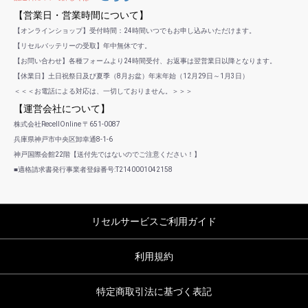
【営業日・営業時間について】
【オンラインショップ】受付時間：24時間いつでもお申し込みいただけます。
【リセルバッテリーの受取】年中無休です。
【お問い合わせ】各種フォームより24時間受付、お返事は翌営業日以降となります。
【休業日】土日祝祭日及び夏季（8月お盆）年末年始（12月29日～1月3日）
＜＜＜お電話による対応は、一切しておりません。＞＞＞
【運営会社について】
株式会社RecellOnline 〒651-0087
兵庫県神戸市中央区卸幸通8-1-6
神戸国際会館22階【送付先ではないのでご注意ください！】
■適格請求書発行事業者登録番号:T2140001042158
リセルサービスご利用ガイド
利用規約
特定商取引法に基づく表記