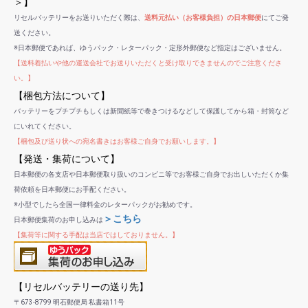
＞】
リセルバッテリーをお送りいただく際は、
送料元払い（お客様負担）の日本郵便
にてご発
送ください。
※日本郵便であれば、ゆうパック・レターパック・定形外郵便など指定はございません。
【送料着払いや他の運送会社でお送りいただくと受け取りできませんのでご注意くださ
い。】
【梱包方法について】
バッテリーをプチプチもしくは新聞紙等で巻きつけるなどして保護してから箱・封筒など
にいれてください。
【梱包及び送り状への宛名書きはお客様ご自身でお願いします。】
【発送・集荷について】
日本郵便の各支店や日本郵便取り扱いのコンビニ等でお客様ご自身でお出しいただくか集
荷依頼を日本郵便にお手配ください。
※小型でしたら全国一律料金のレターパックがお勧めです。
＞こちら
日本郵便集荷のお申し込みは
【集荷等に関する手配は当店ではしておりません。】
【リセルバッテリーの送り先】
〒673-8799 明石郵便局 私書箱11号