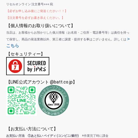
リセルオンライン 注文番号○○○ 宛
【必ずお申し込み後にご発送ください！！】
【注文番号を必ずお書き添えください。】
【個人情報のお取り扱いについて】
当店は、お客様からお預かりした個人情報（お名前・ご住所・電話番号等）は責任を持っ
＞
て保管し、商品の発送業務以外、第三者に譲渡・提供する事はございません。詳しくは
こちら
【セキュリティー】
【LINE公式アカウント @batt.co.jp】
【お支払い方法について】
お支払い方法 ①あと払い ペイディ (コンビニ/銀行)
※作業完了時に課金