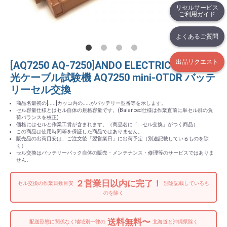
リセルサービス
ご利用ガイド
よくあるご質問
出品リクエスト
[AQ7250 AQ-7250]ANDO ELECTRIC 光測定機
光ケーブル試験機 AQ7250 mini-OTDR バッテ
リーセル交換
商品名最初の[.....]カッコ内の.....がバッテリー型番等を示します。
セル容量仕様とはセル自体の規格容量です。(Balanced仕様は作業直前に単セル群の負
荷バランスを校正)
価格にはセルと作業工賃が含まれます。（商品名に「...セル交換」がつく商品）
この商品は使用時間等を保証した商品ではありません。
販売品の出荷目安は、ご注文後「翌営業日」に出荷予定（別途記載しているものを除
く）
セル交換はバッテリーパック自体の販売・メンテナンス・修理等のサービスではありま
せん。
２営業日以内に完了！
セル交換の作業日数目安
別途記載しているも
のを除く
送料無料〜
配送形態に関係なく地域別一律の
北海道と沖縄県除く