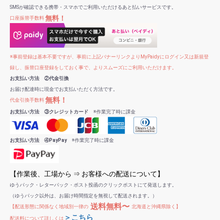
SMSが確認できる携帯・スマホでご利用いただけるあと払いサービスです。
無料！
口座振替手数料
※事前登録は基本不要ですが、事前に上記バナーリンクよりMyPaidyにログイン又は新規登
録し、振替口座登録をしておく事で、よりスムーズにご利用いただけます。
お支払い方法 ②代金引換
お届け配達時に現金でお支払いただく方法です。
無料！
代金引換手数料
お支払い方法 ③クレジットカード
※作業完了時に課金
お支払い方法 ④PayPay
※作業完了時に課金
【作業後、工場から ⇒ お客様への配送について】
ゆうパック・レターパック・ポスト投函のクリックポストにて発送します。
（ゆうパック以外は、お届け時間指定を無視して配送されます。）
送料無料〜
【配送形態に関係なく地域別一律の
北海道と沖縄県除く】
＞こちら
配送料について詳しくは