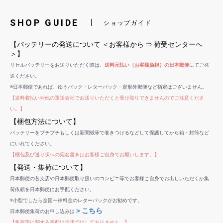
SHOP GUIDE
ショップガイド
【バッテリーの発送について ＜お客様から ⇒ 荷受センターへ
＞】
リセルバッテリーをお送りいただく際は、
送料元払い（お客様負担）の日本郵便
にてご発
送ください。
※日本郵便であれば、ゆうパック・レターパック・定形外郵便など指定はございません。
【送料着払いや他の運送会社でお送りいただくと受け取りできませんのでご注意くださ
い。】
【梱包方法について】
バッテリーをプチプチもしくは新聞紙等で巻きつけるなどして保護してから箱・封筒など
にいれてください。
【梱包及び送り状への宛名書きはお客様ご自身でお願いします。】
【発送・集荷について】
日本郵便の各支店や日本郵便取り扱いのコンビニ等でお客様ご自身でお出しいただくか集
荷依頼を日本郵便にお手配ください。
※小型でしたら全国一律料金のレターパックがお勧めです。
＞こちら
日本郵便集荷のお申し込みは
【集荷等に関する手配は当店ではしておりません。】