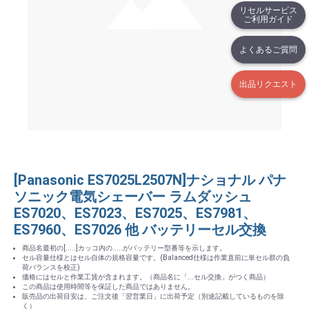
リセルサービス
ご利用ガイド
よくあるご質問
出品リクエスト
[Panasonic ES7025L2507N]ナショナル パナ
ソニック電気シェーバー ラムダッシュ
ES7020、ES7023、ES7025、ES7981、
ES7960、ES7026 他 バッテリーセル交換
商品名最初の[.....]カッコ内の.....がバッテリー型番等を示します。
セル容量仕様とはセル自体の規格容量です。(Balanced仕様は作業直前に単セル群の負
荷バランスを校正)
価格にはセルと作業工賃が含まれます。（商品名に「...セル交換」がつく商品）
この商品は使用時間等を保証した商品ではありません。
販売品の出荷目安は、ご注文後「翌営業日」に出荷予定（別途記載しているものを除
く）