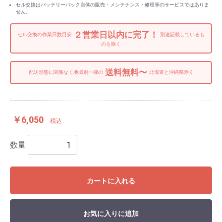
セル交換はバッテリーパック自体の販売・メンテナンス・修理等のサービスではありま
せん。
２営業日以内に完了！
セル交換の作業日数目安
別途記載しているも
のを除く
送料無料〜
配送形態に関係なく地域別一律の
北海道と沖縄県除く
￥6,050
税込
数量
カートに入れる
お気に入りに追加