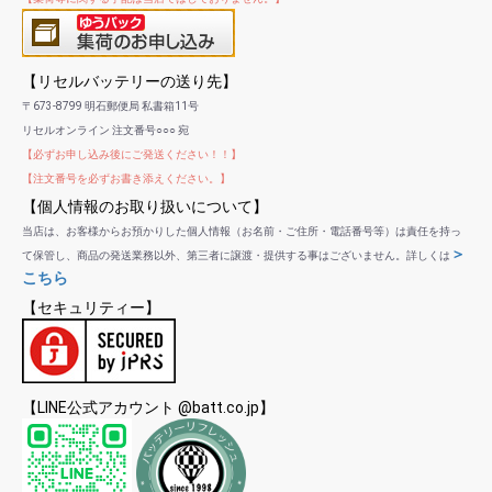
【リセルバッテリーの送り先】
〒673-8799 明石郵便局 私書箱11号
リセルオンライン 注文番号○○○ 宛
【必ずお申し込み後にご発送ください！！】
【注文番号を必ずお書き添えください。】
【個人情報のお取り扱いについて】
当店は、お客様からお預かりした個人情報（お名前・ご住所・電話番号等）は責任を持っ
＞
て保管し、商品の発送業務以外、第三者に譲渡・提供する事はございません。詳しくは
こちら
【セキュリティー】
【LINE公式アカウント @batt.co.jp】