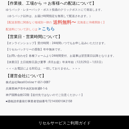
【作業後、工場から ⇒ お客様への配送について】
ゆうパック・レターパック・ポスト投函のクリックポストにて発送します。
（ゆうパック以外は、お届け時間指定を無視して配送されます。）
送料無料〜
【配送形態に関係なく地域別一律の
北海道と沖縄県除く】
＞こちら
配送料について詳しくは
【営業日・営業時間について】
【オンラインショップ】受付時間：24時間いつでもお申し込みいただけます。
【リセルバッテリーの受取】年中無休です。
【お問い合わせ】各種フォームより24時間受付、お返事は翌営業日以降となります。
【休業日】土日祝祭日及び夏季（8月お盆）年末年始（12月29日～1月3日）
＜＜＜お電話による対応は、一切しておりません。＞＞＞
【運営会社について】
株式会社RecellOnline 〒651-0087
兵庫県神戸市中央区卸幸通8-1-6
神戸国際会館22階【送付先ではないのでご注意ください！】
■適格請求書発行事業者登録番号:T2140001042158
リセルサービスご利用ガイド