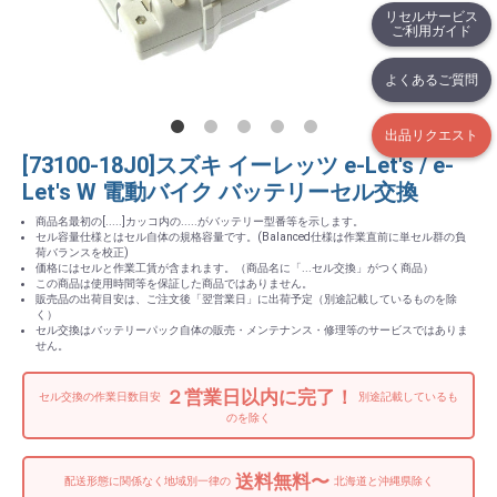
リセルサービス
ご利用ガイド
よくあるご質問
出品リクエスト
[73100-18J0]スズキ イーレッツ e-Let's / e-
Let's W 電動バイク バッテリーセル交換
商品名最初の[.....]カッコ内の.....がバッテリー型番等を示します。
セル容量仕様とはセル自体の規格容量です。(Balanced仕様は作業直前に単セル群の負
荷バランスを校正)
価格にはセルと作業工賃が含まれます。（商品名に「...セル交換」がつく商品）
この商品は使用時間等を保証した商品ではありません。
販売品の出荷目安は、ご注文後「翌営業日」に出荷予定（別途記載しているものを除
く）
セル交換はバッテリーパック自体の販売・メンテナンス・修理等のサービスではありま
せん。
２営業日以内に完了！
セル交換の作業日数目安
別途記載しているも
のを除く
送料無料〜
配送形態に関係なく地域別一律の
北海道と沖縄県除く