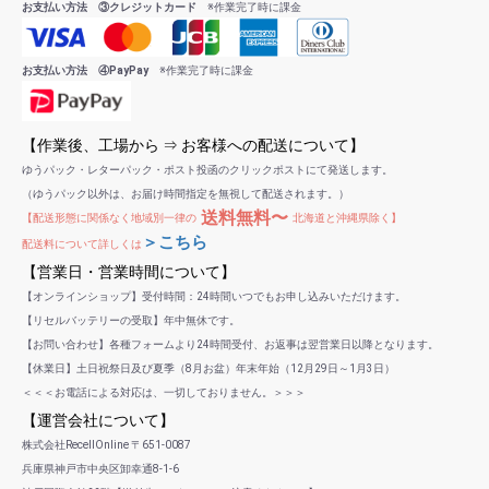
お支払い方法 ③クレジットカード
※作業完了時に課金
お支払い方法 ④PayPay
※作業完了時に課金
【作業後、工場から ⇒ お客様への配送について】
ゆうパック・レターパック・ポスト投函のクリックポストにて発送します。
（ゆうパック以外は、お届け時間指定を無視して配送されます。）
送料無料〜
【配送形態に関係なく地域別一律の
北海道と沖縄県除く】
＞こちら
配送料について詳しくは
【営業日・営業時間について】
【オンラインショップ】受付時間：24時間いつでもお申し込みいただけます。
【リセルバッテリーの受取】年中無休です。
【お問い合わせ】各種フォームより24時間受付、お返事は翌営業日以降となります。
【休業日】土日祝祭日及び夏季（8月お盆）年末年始（12月29日～1月3日）
＜＜＜お電話による対応は、一切しておりません。＞＞＞
【運営会社について】
株式会社RecellOnline 〒651-0087
兵庫県神戸市中央区卸幸通8-1-6