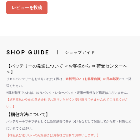
レビューを投稿
SHOP GUIDE
ショップガイド
【バッテリーの発送について ＜お客様から ⇒ 荷受センターへ
＞】
リセルバッテリーをお送りいただく際は、
送料元払い（お客様負担）の日本郵便
にてご発
送ください。
※日本郵便であれば、ゆうパック・レターパック・定形外郵便など指定はございません。
【送料着払いや他の運送会社でお送りいただくと受け取りできませんのでご注意くださ
い。】
【梱包方法について】
バッテリーをプチプチもしくは新聞紙等で巻きつけるなどして保護してから箱・封筒など
にいれてください。
【梱包及び送り状への宛名書きはお客様ご自身でお願いします。】