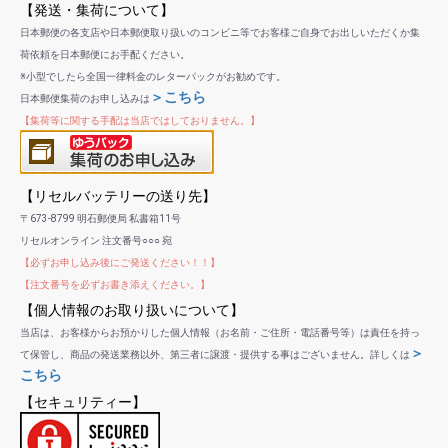
【発送・集荷について】
日本郵便の各支店や日本郵便取り扱いのコンビニ等でお客様ご自身でお出しいただくか集
荷依頼を日本郵便にお手配ください。
※小型でしたら全国一律料金のレターパックがお勧めです。
＞こちら
日本郵便集荷のお申し込みは
【集荷等に関する手配は当店ではしておりません。】
【リセルバッテリーの送り先】
〒673-8799 明石郵便局 私書箱11号
リセルオンライン 注文番号○○○ 宛
【必ずお申し込み後にご発送ください！！】
【注文番号を必ずお書き添えください。】
【個人情報のお取り扱いについて】
当店は、お客様からお預かりした個人情報（お名前・ご住所・電話番号等）は責任を持っ
＞
て保管し、商品の発送業務以外、第三者に譲渡・提供する事はございません。詳しくは
こちら
【セキュリティー】