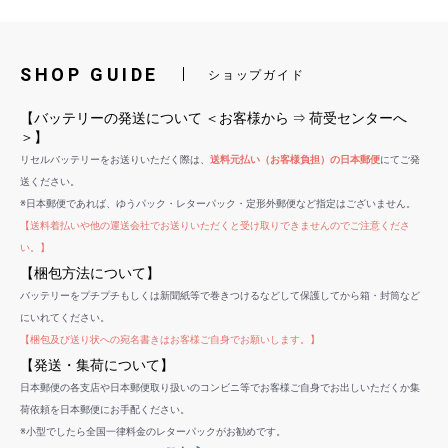
SHOP GUIDE
ショップガイド
【バッテリーの発送について ＜お客様から ⇒ 荷受センターへ
＞】
リセルバッテリーをお送りいただく際は、
送料元払い（お客様負担）の日本郵便
にてご発
送ください。
※日本郵便であれば、ゆうパック・レターパック・定形外郵便など指定はございません。
【送料着払いや他の運送会社でお送りいただくと受け取りできませんのでご注意くださ
い。】
【梱包方法について】
バッテリーをプチプチもしくは新聞紙等で巻きつけるなどして保護してから箱・封筒など
にいれてください。
【梱包及び送り状への宛名書きはお客様ご自身でお願いします。】
【発送・集荷について】
日本郵便の各支店や日本郵便取り扱いのコンビニ等でお客様ご自身でお出しいただくか集
荷依頼を日本郵便にお手配ください。
※小型でしたら全国一律料金のレターパックがお勧めです。