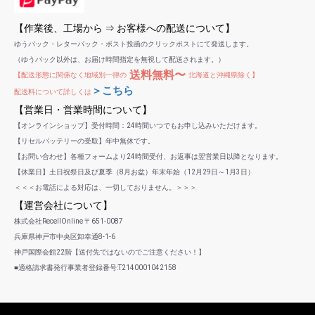
【作業後、工場から ⇒ お客様への配送について】
ゆうパック・レターパック・ポスト投函のクリックポストにて発送します。
（ゆうパック以外は、お届け時間指定を無視して配送されます。）
送料無料〜
【配送形態に関係なく地域別一律の
北海道と沖縄県除く】
＞こちら
配送料について詳しくは
【営業日・営業時間について】
【オンラインショップ】受付時間：24時間いつでもお申し込みいただけます。
【リセルバッテリーの受取】年中無休です。
【お問い合わせ】各種フォームより24時間受付、お返事は翌営業日以降となります。
【休業日】土日祝祭日及び夏季（8月お盆）年末年始（12月29日～1月3日）
＜＜＜お電話による対応は、一切しておりません。＞＞＞
【運営会社について】
株式会社RecellOnline 〒651-0087
兵庫県神戸市中央区卸幸通8-1-6
神戸国際会館22階【送付先ではないのでご注意ください！】
■適格請求書発行事業者登録番号:T2140001042158