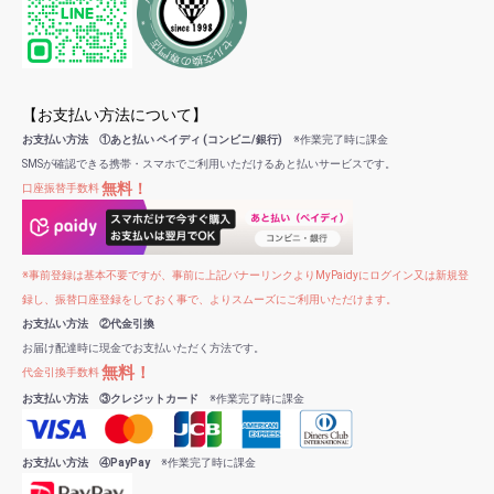
【お支払い方法について】
お支払い方法 ①あと払い ペイディ (コンビニ/銀行)
※作業完了時に課金
SMSが確認できる携帯・スマホでご利用いただけるあと払いサービスです。
無料！
口座振替手数料
※事前登録は基本不要ですが、事前に上記バナーリンクよりMyPaidyにログイン又は新規登
録し、振替口座登録をしておく事で、よりスムーズにご利用いただけます。
お支払い方法 ②代金引換
お届け配達時に現金でお支払いただく方法です。
無料！
代金引換手数料
お支払い方法 ③クレジットカード
※作業完了時に課金
お支払い方法 ④PayPay
※作業完了時に課金