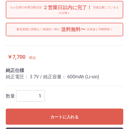
２営業日以内に完了！
セル交換の作業日数目安
別途記載しているも
のを除く
送料無料〜
配送形態に関係なく地域別一律の
北海道と沖縄県除く
￥7,700
税込
純正仕様
純正電圧： 3.7V / 純正容量： 600mAh (Li-ion)
数量
カートに入れる