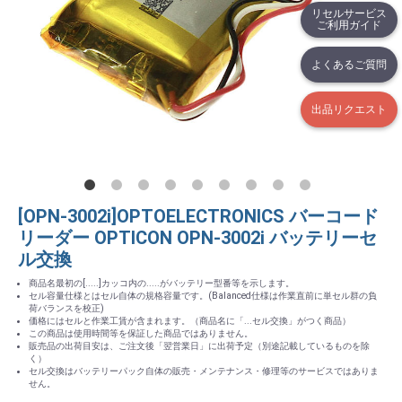
リセルサービス
ご利用ガイド
よくあるご質問
出品リクエスト
[OPN-3002i]OPTOELECTRONICS バーコード
リーダー OPTICON OPN-3002i バッテリーセ
ル交換
商品名最初の[.....]カッコ内の.....がバッテリー型番等を示します。
セル容量仕様とはセル自体の規格容量です。(Balanced仕様は作業直前に単セル群の負
荷バランスを校正)
価格にはセルと作業工賃が含まれます。（商品名に「...セル交換」がつく商品）
この商品は使用時間等を保証した商品ではありません。
販売品の出荷目安は、ご注文後「翌営業日」に出荷予定（別途記載しているものを除
く）
セル交換はバッテリーパック自体の販売・メンテナンス・修理等のサービスではありま
せん。