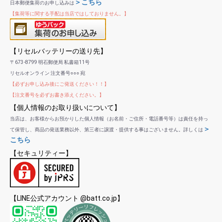
＞こちら
日本郵便集荷のお申し込みは
【集荷等に関する手配は当店ではしておりません。】
【リセルバッテリーの送り先】
〒673-8799 明石郵便局 私書箱11号
リセルオンライン 注文番号○○○ 宛
【必ずお申し込み後にご発送ください！！】
【注文番号を必ずお書き添えください。】
【個人情報のお取り扱いについて】
当店は、お客様からお預かりした個人情報（お名前・ご住所・電話番号等）は責任を持っ
＞
て保管し、商品の発送業務以外、第三者に譲渡・提供する事はございません。詳しくは
こちら
【セキュリティー】
【LINE公式アカウント @batt.co.jp】