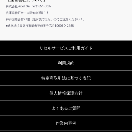
株式会社RecellOnline 〒651-0087
兵庫県神戸市中央区卸幸通8-1-6
神戸国際会館22階【送付先ではないのでご注意ください！】
■適格請求書発行事業者登録番号:T2140001042158
リセルサービスご利用ガイド
利用規約
特定商取引法に基づく表記
個人情報保護方針
よくあるご質問
作業内容例