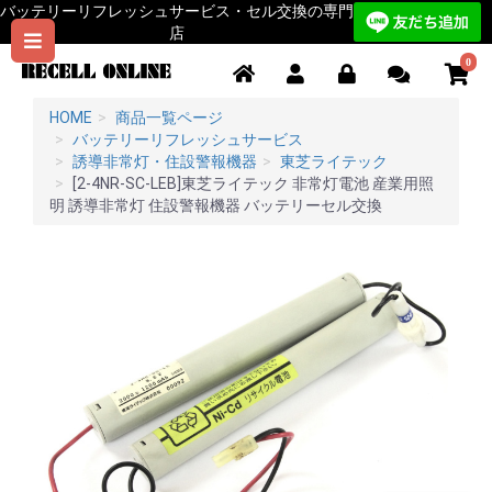
バッテリーリフレッシュサービス・セル交換の専門
店
0
HOME
商品一覧ページ
バッテリーリフレッシュサービス
誘導非常灯・住設警報機器
東芝ライテック
[2-4NR-SC-LEB]東芝ライテック 非常灯電池 産業用照
明 誘導非常灯 住設警報機器 バッテリーセル交換