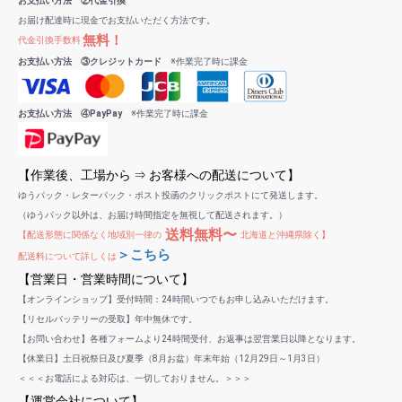
お支払い方法 ②代金引換
お届け配達時に現金でお支払いただく方法です。
無料！
代金引換手数料
お支払い方法 ③クレジットカード
※作業完了時に課金
お支払い方法 ④PayPay
※作業完了時に課金
【作業後、工場から ⇒ お客様への配送について】
ゆうパック・レターパック・ポスト投函のクリックポストにて発送します。
（ゆうパック以外は、お届け時間指定を無視して配送されます。）
送料無料〜
【配送形態に関係なく地域別一律の
北海道と沖縄県除く】
＞こちら
配送料について詳しくは
【営業日・営業時間について】
【オンラインショップ】受付時間：24時間いつでもお申し込みいただけます。
【リセルバッテリーの受取】年中無休です。
【お問い合わせ】各種フォームより24時間受付、お返事は翌営業日以降となります。
【休業日】土日祝祭日及び夏季（8月お盆）年末年始（12月29日～1月3日）
＜＜＜お電話による対応は、一切しておりません。＞＞＞
【運営会社について】