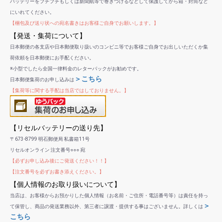
バッテリーをプチプチもしくは新聞紙等で巻きつけるなどして保護してから箱・封筒など
にいれてください。
【梱包及び送り状への宛名書きはお客様ご自身でお願いします。】
【発送・集荷について】
日本郵便の各支店や日本郵便取り扱いのコンビニ等でお客様ご自身でお出しいただくか集
荷依頼を日本郵便にお手配ください。
※小型でしたら全国一律料金のレターパックがお勧めです。
＞こちら
日本郵便集荷のお申し込みは
【集荷等に関する手配は当店ではしておりません。】
【リセルバッテリーの送り先】
〒673-8799 明石郵便局 私書箱11号
リセルオンライン 注文番号○○○ 宛
【必ずお申し込み後にご発送ください！！】
【注文番号を必ずお書き添えください。】
【個人情報のお取り扱いについて】
当店は、お客様からお預かりした個人情報（お名前・ご住所・電話番号等）は責任を持っ
＞
て保管し、商品の発送業務以外、第三者に譲渡・提供する事はございません。詳しくは
こちら