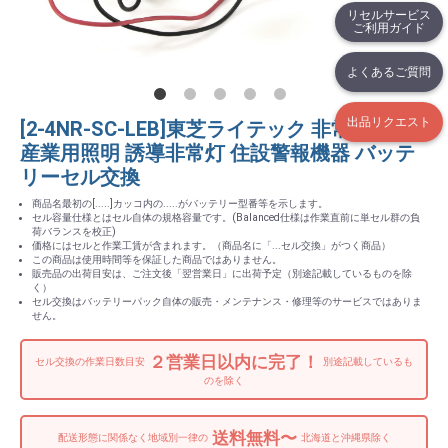
リセルサービス
ご利用ガイド
よくあるご質問
出品リクエスト
[2-4NR-SC-LEB]東芝ライテック 非常灯電池
産業用照明 誘導非常灯 住設警報機器 バッテ
リーセル交換
商品名最初の[.....]カッコ内の.....がバッテリー型番等を示します。
セル容量仕様とはセル自体の規格容量です。(Balanced仕様は作業直前に単セル群の負
荷バランスを校正)
価格にはセルと作業工賃が含まれます。（商品名に「...セル交換」がつく商品）
この商品は使用時間等を保証した商品ではありません。
販売品の出荷目安は、ご注文後「翌営業日」に出荷予定（別途記載しているものを除
く）
セル交換はバッテリーパック自体の販売・メンテナンス・修理等のサービスではありま
せん。
２営業日以内に完了！
セル交換の作業日数目安
別途記載しているも
のを除く
送料無料〜
配送形態に関係なく地域別一律の
北海道と沖縄県除く