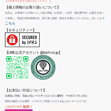
【注文番号を必ずお書き添えください。】
【個人情報のお取り扱いについて】
当店は、お客様からお預かりした個人情報（お名前・ご住所・電話番号等）は責任を持っ
＞
て保管し、商品の発送業務以外、第三者に譲渡・提供する事はございません。詳しくは
こちら
【セキュリティー】
【LINE公式アカウント @batt.co.jp】
【お支払い方法について】
お支払い方法 ①あと払い ペイディ (コンビニ/銀行)
※作業完了時に課金
SMSが確認できる携帯・スマホでご利用いただけるあと払いサービスです。
無料！
口座振替手数料