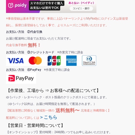
※事前登録は基本不要ですが、事前に上記バナーリンクよりMyPaidyにログイン又は新規登
録し、振替口座登録をしておく事で、よりスムーズにご利用いただけます。
お支払い方法 ②代金引換
お届け配達時に現金でお支払いただく方法です。
無料！
代金引換手数料
お支払い方法 ③クレジットカード
※作業完了時に課金
お支払い方法 ④PayPay
※作業完了時に課金
【作業後、工場から ⇒ お客様への配送について】
ゆうパック・レターパック・ポスト投函のクリックポストにて発送します。
（ゆうパック以外は、お届け時間指定を無視して配送されます。）
送料無料〜
【配送形態に関係なく地域別一律の
北海道と沖縄県除く】
＞こちら
配送料について詳しくは
【営業日・営業時間について】
【オンラインショップ】受付時間：24時間いつでもお申し込みいただけます。