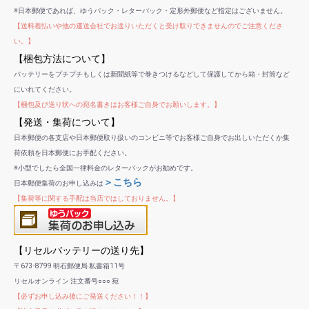
※日本郵便であれば、ゆうパック・レターパック・定形外郵便など指定はございません。
【送料着払いや他の運送会社でお送りいただくと受け取りできませんのでご注意くださ
い。】
【梱包方法について】
バッテリーをプチプチもしくは新聞紙等で巻きつけるなどして保護してから箱・封筒など
にいれてください。
【梱包及び送り状への宛名書きはお客様ご自身でお願いします。】
【発送・集荷について】
日本郵便の各支店や日本郵便取り扱いのコンビニ等でお客様ご自身でお出しいただくか集
荷依頼を日本郵便にお手配ください。
※小型でしたら全国一律料金のレターパックがお勧めです。
＞こちら
日本郵便集荷のお申し込みは
【集荷等に関する手配は当店ではしておりません。】
【リセルバッテリーの送り先】
〒673-8799 明石郵便局 私書箱11号
リセルオンライン 注文番号○○○ 宛
【必ずお申し込み後にご発送ください！！】