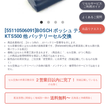
リセルサービス
ご利用ガイド
よくあるご質問
出品リクエスト
[55110506091]BOSCH ボッシュ テスター
KTS500 他 バッテリーセル交換
商品名最初の[.....]カッコ内の.....がバッテリー型番等を示します。
セル容量仕様とはセル自体の規格容量です。(Balanced仕様は作業直前に単セル群の負
荷バランスを校正)
価格にはセルと作業工賃が含まれます。（商品名に「...セル交換」がつく商品）
この商品は使用時間等を保証した商品ではありません。
販売品の出荷目安は、ご注文後「翌営業日」に出荷予定（別途記載しているものを除
く）
セル交換はバッテリーパック自体の販売・メンテナンス・修理等のサービスではありま
せん。
２営業日以内に完了！
セル交換の作業日数目安
別途記載しているも
のを除く
送料無料〜
配送形態に関係なく地域別一律の
北海道と沖縄県除く