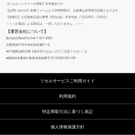
【リセルバッテリーの受取】年中無休です。
【お問い合わせ】各種フォームより24時間受付、お返事は翌営業日以降となります。
【休業日】土日祝祭日及び夏季（8月お盆）年末年始（12月29日～1月3日）
＜＜＜お電話による対応は、一切しておりません。＞＞＞
【運営会社について】
株式会社RecellOnline 〒651-0087
兵庫県神戸市中央区卸幸通8-1-6
神戸国際会館22階【送付先ではないのでご注意ください！】
■適格請求書発行事業者登録番号:T2140001042158
リセルサービスご利用ガイド
利用規約
特定商取引法に基づく表記
個人情報保護方針