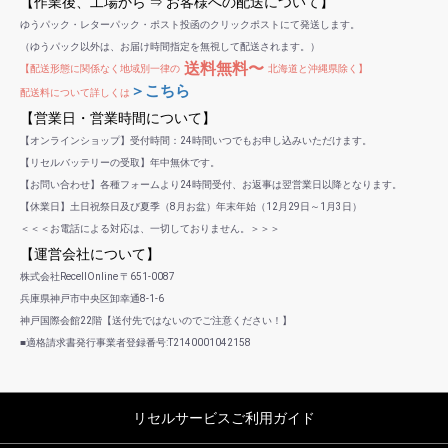
【作業後、工場から ⇒ お客様への配送について】
ゆうパック・レターパック・ポスト投函のクリックポストにて発送します。
（ゆうパック以外は、お届け時間指定を無視して配送されます。）
送料無料〜
【配送形態に関係なく地域別一律の
北海道と沖縄県除く】
＞こちら
配送料について詳しくは
【営業日・営業時間について】
【オンラインショップ】受付時間：24時間いつでもお申し込みいただけます。
【リセルバッテリーの受取】年中無休です。
【お問い合わせ】各種フォームより24時間受付、お返事は翌営業日以降となります。
【休業日】土日祝祭日及び夏季（8月お盆）年末年始（12月29日～1月3日）
＜＜＜お電話による対応は、一切しておりません。＞＞＞
【運営会社について】
株式会社RecellOnline 〒651-0087
兵庫県神戸市中央区卸幸通8-1-6
神戸国際会館22階【送付先ではないのでご注意ください！】
■適格請求書発行事業者登録番号:T2140001042158
リセルサービスご利用ガイド