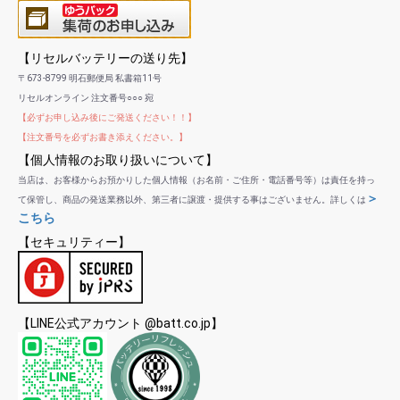
【リセルバッテリーの送り先】
〒673-8799 明石郵便局 私書箱11号
リセルオンライン 注文番号○○○ 宛
【必ずお申し込み後にご発送ください！！】
【注文番号を必ずお書き添えください。】
【個人情報のお取り扱いについて】
当店は、お客様からお預かりした個人情報（お名前・ご住所・電話番号等）は責任を持っ
＞
て保管し、商品の発送業務以外、第三者に譲渡・提供する事はございません。詳しくは
こちら
【セキュリティー】
【LINE公式アカウント @batt.co.jp】