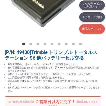
リセルサービス
ご利用ガイド
よくあるご質問
出品リクエスト
[P/N: 49400]Trimble トリンブル トータルス
テーション S6 他バッテリーセル交換
商品名最初の[.....]カッコ内の.....がバッテリー型番等を示します。
セル容量仕様とはセル自体の規格容量です。(Balanced仕様は作業直前に単セル群の負
荷バランスを校正)
価格にはセルと作業工賃が含まれます。（商品名に「...セル交換」がつく商品）
この商品は使用時間等を保証した商品ではありません。
販売品の出荷目安は、ご注文後「翌営業日」に出荷予定（別途記載しているものを除
く）
セル交換はバッテリーパック自体の販売・メンテナンス・修理等のサービスではありま
せん。
２営業日以内に完了！
セル交換の作業日数目安
別途記載しているも