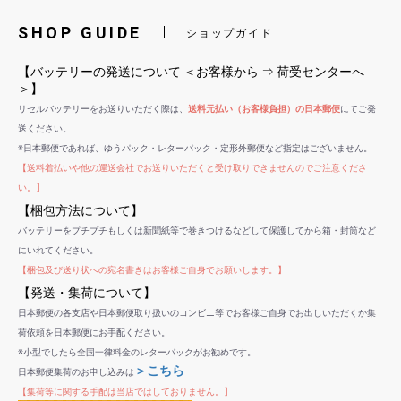
SHOP GUIDE
ショップガイド
【バッテリーの発送について ＜お客様から ⇒ 荷受センターへ
＞】
リセルバッテリーをお送りいただく際は、
送料元払い（お客様負担）の日本郵便
にてご発
送ください。
※日本郵便であれば、ゆうパック・レターパック・定形外郵便など指定はございません。
【送料着払いや他の運送会社でお送りいただくと受け取りできませんのでご注意くださ
い。】
【梱包方法について】
バッテリーをプチプチもしくは新聞紙等で巻きつけるなどして保護してから箱・封筒など
にいれてください。
【梱包及び送り状への宛名書きはお客様ご自身でお願いします。】
【発送・集荷について】
日本郵便の各支店や日本郵便取り扱いのコンビニ等でお客様ご自身でお出しいただくか集
荷依頼を日本郵便にお手配ください。
※小型でしたら全国一律料金のレターパックがお勧めです。
＞こちら
日本郵便集荷のお申し込みは
【集荷等に関する手配は当店ではしておりません。】