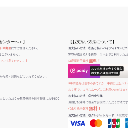
受センターへ＞】
【お支払い方法について】
日本郵便
にてご発送ください。
お支払い方法 ①あと払い ペイディ (コンビニ
はございません。
SMSが確認できる携帯・スマホでご利用いた
無料！
でご注意ください。】
口座振替手数料
から箱・封筒などにいれてください。
※事前登録は基本不要ですが、事前に上記バナー
おく事で、よりスムーズにご利用いただけま
お支払い方法 ②代金引換
出しいただくか集荷依頼を日本郵便にお手配く
お届け配達時に現金でお支払いただく方法で
無料！
代金引換手数料
お支払い方法 ③クレジットカード
※作業完