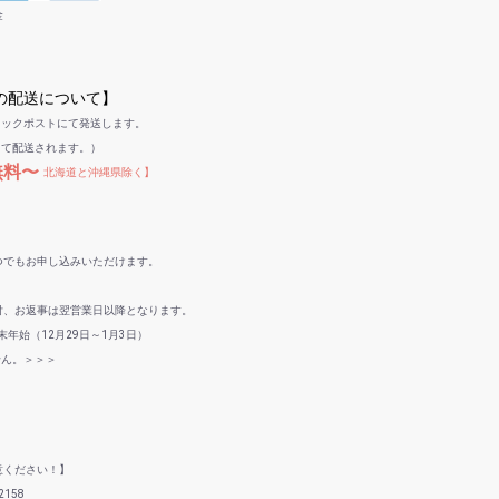
金
への配送について】
リックポストにて発送します。
して配送されます。）
無料〜
北海道と沖縄県除く】
つでもお申し込みいただけます。
付、お返事は翌営業日以降となります。
年始（12月29日～1月3日）
せん。＞＞＞
意ください！】
158