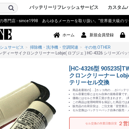
バッテリーリフレッシュサービス
カスタム
門店 - since1998 あらゆるメーカーを取り扱い。”世界最大級の
パソコン PC・サーバー・周辺機
測量機器
計測器・測定器・分析計
電動工具
作業機器・検査機器・整備
電動アシスト自転車・eBIKE・車
カメラ・ストロボ・ライト系・
アイボ AIBO SONY
ロボット・コントローラ
オーディオ・ビジュアル・モニ
スマホ・タブレット・PDA・そ
プリンター・スキャナー
電源モジュール・ポータブルバ
無線機・電話機・Wi-Fiルータ
ドローン・ラジコン・テレコ
パーソナルモビリティ・電動カ
ハンディーターミナル・コード
ナビ・自動車バイク アクセサリ
掃除機・洗浄機・空調関連
コードレスフォン
通信カラオケ・デンモク
誘導非常灯・住設警報機器
住宅設備・施設設備
バックアップ電源・UPS(無停電
事務機器・辞書・計算機・タイ
健康・美容家電
ポンプ
農業・園芸・除雪機
おもちゃ・楽器・釣具・レジャ
Panasonic SANYO FDK
その他
ソニー SON
パナソニ
東芝 TOSH
アップル Ap
ThinkPad
カシオ CA
ビクター Vi
NEC 日本
コンパック 
シャープ S
デル DELL
三菱 MITS
hp ヒュ
Gatewa
日立 HITA
富士通 Fuj
サンヨー S
ACER エ
アキア AK
AOPEN
ASUS ア
CLEVO 
エプソン E
飯山 iiya
SAMSUN
レノボ Le
工人舎 KO
マウスコ
オンキヨー
FRONTI
マイクロ
その他 OT
トプコン T
ソキア SO
ニコン Nik
ペンタック
横河 YOK
ライカ Lei
オリンパス 
トリンブル 
Giodimet
フジクラ Fu
タマヤ計測
その他 OT
MICRON
Leica ラ
日立 HITA
マルチ計
FLUKE 
テクトロ
A&D
hp ヒュ
Z+F Zolle
横河電機 Y
JRC 日本
岩通
BOSCH 
日置電機
キーエンス 
テルモ
アンリツ An
オリンパス 
TESTO
三洋電機 S
東芝 TOSH
オムロン o
コニカミ
日通工 NE
Nikon ニ
Fujikur
VeEX
KEYSIGH
フィリップス
その他 OT
マキタ mak
HiKOKI
パナソニ
KYOCER
BOSCH 
HILTI 
泉精器 IZ
東芝 TOSH
MAX マ
DEWALT
DREMEL
CACTUS
LOBTEX
EXEN エ
KTC
イクラ精機 
ダイア DA
BLACK&D
Snapon
インガソ
スバル SU
EARTH 
パオック P
Porter Ca
シンコー S
Milwauke
STIHL 
Stryke
ORBOT
REX レッ
HALL
その他 OT
古河電気
住友電工
三菱電機
HEINE 
MORITA
マイクロ
ENAX 
FUJIFI
富士電機
沖電気工
NEC
フジクラ Fu
パナソニッ
山武 アズビ
その他
ヤマハ YA
ブリジス
パナソニ
サンスタ
ホンダ HO
サンヨー S
ミヤタ MI
丸石サイ
AERO LIF
スズキ SU
ホダカ Ho
シマノ SH
ヤンマー Y
大河通商
カイホウ
トランス
Airwheel
NISSIN
カワサキ K
ジャイアント
その他 OT
ソニー SO
IDX ア
パナソニ
COMET
シャープ S
ビクター Vi
antonba
Kodak 
Nikon ニ
キャノン 
ポラロイド P
Leica ラ
PENTA
FUJIFI
オリンパス 
コニカミ
SEA&SE
フィッシ
NEITZ 
カール・
KOWA 興
KYOCER
SurgiTe
シグマ SI
POLARI
WelchAlly
Keldan
東芝 TOSH
Godox
RICOH 
その他 OT
コミュニ
NAO ナオ
その他
アップル A
ソニー SO
パイオニ
JBL
パナソニ
シャープ S
カシオ CA
エプソン E
京セラ KY
東芝 TOSH
NEC
CREATIVE
KENWOO
ONKYO
Techni
BOSE
BenQ 
TOA
ツインバ
LOGICO
TEAC TA
audio-tec
Victor 
DENON 
ROLAND
その他 OT
ドコモ D
au
NEC
日立 HITA
hp ヒュ
シャープ S
富士通 Fuj
パナソニ
カシオ CA
東芝 TOSH
SONY ソ
Apple 
HUAWEI
その他 OT
シチズン C
ペンタック
エプソン E
キャノン 
ブラザー工業
hp ヒュ
オリンパス 
パナソニ
東芝テッ
SII セ
リーダー
三栄電機
マックス 
カシオ CA
スター精
日本プリ
その他 OT
パコ電子
NEP
INSPIRED
Panason
アイ・オ
エナックス
バッファ
サンワサ
JTT
ニプロン N
RRCパワ
BMO JAP
その他 OT
アイコム I
三菱電機 MI
パナソニ
ケンウッ
東芝 TOSH
八重洲無線 
富士通 Fuj
MOTORO
VERTEX 
日立 HITA
NEC 日本
パイオニ
ビクター Vi
JRC 日
沖電気工業 
アルインコ 
新潟通信
JRC日本
松下通信
岩崎通信機 
シャープ S
信和ユニ
アンリツ An
サンヨー S
トヨコム
信和通信
TONO
KDDI
NTT 日
京セラ KY
その他 OT
DJI
Futaba
TOKIME
田宮模型
SANWA 
エニー
東芝テリー
JR PROP
大和機工
Panason
日本クレ
金陵電機 Ki
アンリツ An
長野工業
三菱
日立
QYSEA
その他 OT
ESWING
SEGWA
その他
キャノン 
デンソーD
八重洲無線 
エプソン E
NECイン
FURUNO
カシオ CA
シャープ S
東芝テッ
セイコー
DENSEI
symbol
パナソニ
Nitsuko
富士通 Fuj
キーエンス 
Welcat
モトロー
ウェルコ
その他 OT
SONY ソ
Panason
ユピテル
BOSCH 
COMTE
Trywin
GARMIN
KAIHOU
SEIWA 
CELLST
Pionee
その他 OT
シャープ S
ダイソン D
ブラック
TWINBI
iRobot
パナソニッ
ジョンソ
サンヨー S
日立 HITA
東芝 TOSH
Electrolu
株環境技
BLACK & 
ボッシュ B
GAIS ガ
ツカモトエ
CCP
マキタ mak
raycop
ケルヒャー 
アイリス
Anker 
その他 OT
パナソニ
MOTORO
日立 HITA
ナカヨ通
アイホン
タカコム
muTECH
NEC 日本
東芝 TOSH
ソニー SO
その他 OT
パナソニ
東芝ライ
古河電池
日立 HITA
三菱電機 MI
大光電機 D
オーデリ
岩崎電気
NEC 日本
三洋GS
新神戸電
TOA
日本ビク
GSユアサ
三洋電機 S
日本電池
ジーエス
ジーエス
その他 OT
パナソニ
三洋・SA
三洋GS
GSサフト
GSメルコ
セイコー S
LEXEL
LIXIL INA
Nabtes
TOEX
TOSO
TWINBI
その他 OT
APC
オムロン
NTT
その他
アマノ
CASIO 
SII セ
Canon 
SHARP 
KING J
Panason
その他 OT
TRIA ト
BRAUN 
PHILIP
WAHL 
Capillu
andis
OSTAR
Panason
SANYO 
マクセル
FLAX
OMRON
TWINBI
日立
ヒロセ電
ナリス
その他
器
椅子
投光器・顕微鏡
ター
の他端末
ッテリー
ン・リモコン
ート
リーダー
ー
電源装置)
ムレコーダー
ー
Panasoni
ッカード
イ
ク
ア
Microsof
クス
Tektronix
ッカード
Panasoni
RYOBI 
ル
ック&デ
Ingersoll
ン
ム
下電工
Bridgest
Panasoni
SUNSTA
maruishi
TRANS M
クス
Panasoni
バウアー
ム
KONICA 
シー
FISHEYE
ン
ボット
Panasoni
ド
TWINBIR
ル
ッカード
Panasoni
ッカード
Panasoni
ル
ック
ョンズ
Panasoni
KENWOO
ラ
スタンダ
NTTドコ
発
子工業)
ック 松下
Panasoni
MOTORO
ック
ー
ー BLACK
ド
ナル
技研
Panasoni
ラ
Panasoni
ー
Panasoni
ヨー
ー
フト
ド
ル
ック
ック 松下
ド
ホーム
新規会員登録
シュサービス
掃除機・洗浄機・空調関連
その他 OTHER
ドレスハンディーサイクロンクリーナー Lobje( ロブジェ ) HC-4326 シリー
[HC-4326型 90523
クロンクリーナー Lobje
テリーセル交換
商品名最初の[.....]カッコ内の.....がバ
セル容量仕様とはセル自体の規格容量です。(
価格にはセルと作業工賃が含まれます。（商
この商品は使用時間等を保証した商品では
販売品の出荷目安は、ご注文後「翌営業日
セル交換はバッテリーパック自体の販売・
２営
セル交換の作業日数目安