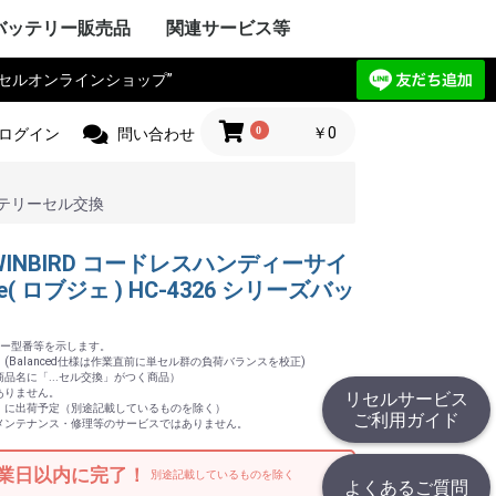
バッテリー販売品
関連サービス等
リセルオンラインショップ”
Y VAIO
ック
IBA
ple Mac
SIO
ctor
電気
Compaq
HARP
UBISHI
ーレット・パ
y ゲートウェ
CHI
itsu
ANYO
イサー
IA
 エーオープン
サス
セルボ
PSON
ma
G サムソン
novo
HJINSHA
ンピュータ
 ソーテッ
ER フロンティ
ソフト
HER
OPCON
KKIA
on JEC
ス PENTAX
OGAWA
ca
OLYMPUS
Trimble
er
jikura
 TAMAYA
HER
IX マイクロニ
イカ
CHI
測器
フルーク
ニクス
ーレット・パ
r+Frohlich
OKOGAWA
無線
ボッシュ
KEYENCE
ritsu
OLYMPUS
ANYO
IBA
mron
ノルタ
C
コン
a フジクラ
T
 Philips
HER
ita
 日立工機
ック電工
A 京セラ
ボッシュ
ヒルティー
UMI マクセ
IBA
ックス
 デウォルト
 ドレメル
 カクタス
 ロブテックス
クセン
IKURA
IA
ECKER ブラ
 スナップオン
ールランド
BARU
MAN アースマ
AOCK
ble
HINKO
e
スチール
r ストライカー
 オーボット
キス
HER
工業
ハイネ
 モリタ製作所
テック
エナックス
LM 富士フイル
業
jikura
ク電工 松
ル azbil
MAHA
トン
ック
ー技研
NDA 本田
ANYO
YATA
クル
E
ZUKI
daka
IMANO
ANMAR
ジャパン
モバイリー
awasaki
 GIANT
HER
NY
イ・ディー・エ
ック
 コメット
HARP
ctor JVC
uer アントン
コダック
コン
CANON
olaroid
イカ
X ペンタックス
LM 富士フイル
OLYMPUS
ノルタ
A シーアンド
ュアイ
ナイツ
ツァイス
和
A 京セラ
l サージテル
GMA
ON ポラリオ
n
IBA
リコー
HER
ケーションロ
pple
NY
ア
ック
HARP
SIO
PSON
OCERA
IBA
D ケンウッ
 オンキョー
cs テクニクス
ベンキュー
ード
OL ロジクー
SCAM
hnica
ビクター
デノン
 ローランド
HER
OCOMO
CHI
ーレット・パ
HARP
itsu
ック
SIO
IBA
ニー
アップル
 ファーウェイ
HER
ITIZEN
ス PENTAX
PSON
CANON
 brother
ーレット・パ
OLYMPUS
ック
ク
イコーインスツ
電子
MAX
SIO
密
メックス
HER
工業
 ENERGY
ic パナソニ
ーデータ
 ENAX
ロー・コクヨ
プライ
ipron
ーソリューシ
AN
HER
com
TSUBISHI
ック
ド
IBA
YAESU
itsu
LA モトロー
STANDARD
CHI
電気
ア
ctor
本無線機
OKI
ALINCO
機
無線機
工業
IWATSU
HARP
テック
ritsu
ANYO
本電信電話
OCERA
HER
 双葉電子工業
CINC 極東開
サンワ
 (旧 東京電
O
ic パナソニ
ーン
nryo
ritsu
HER
Y セグウェイ
CANON
ENSO
YAESU
PSON
フロンティア
SIO
HARP
ク
ック
 日通工
itsu
KEYENCE
ラ
ムデザイン
HER
ニー
ic パナソニ
ボッシュ
C コムテック
 トライウイン
 ガーミン
セイワ
AR セルスタ
r パイオニア
HER
HARP
yson
アンドデッカ
RD ツインバー
ク ナショ
ン
ANYO
CHI
IBA
x
研
DECKER
OSCH
イズ
イム 環境
ita
 レイコップ
KARCHER
オーヤマ
アンカー
HER
ック
LA モトロー
CHI
信機
電気
IBA
NY
HER
ック電工
テック
CHI
TSUBISHI
AIKO
ック
電気
ソフトエナジ
機
ター
ANYO
メルコテック
サフト
HER
ック
NYO・サン
ソフトエナジ
 ジーエスサ
テック
EIKO
X
co ナブテスコ
RD ツインバー
HER
カシオ
イコーインスツ
キャノン
シャープ
IM キングジム
ic パナソニ
HER
リア アイエピ
ブラウン
S フィリップス
ウォール
s カピラス
ic パナソニ
三洋電機
 オムロン
RD ツインバー
機
組電池パック製作見積
リセルバッテリー現物
カスタム加工サービス
社内で使用した備品の
バッテリーパック無償
c
t
c
リョービ
ッカー
 Rand
one
c
R
OBILLY
c
MINOLTA
c
D
c
c
c
D
ード
モ
電工
c
LA
&DECKER
c
c
c
（サンプル送付申込）
見積（送付申込）
販売品
回収
0
￥0
ログイン
問い合わせ
ズバッテリーセル交換
5]TWINBIRD コードレスハンディーサイ
( ロブジェ ) HC-4326 シリーズバッ
ッテリー型番等を示します。
Balanced仕様は作業直前に単セル群の負荷バランスを校正)
品名に「...セル交換」がつく商品）
ありません。
リセルサービス
」に出荷予定（別途記載しているものを除く）
ご利用ガイド
メンテナンス・修理等のサービスではありません。
業日以内に完了！
別途記載しているものを除く
よくあるご質問