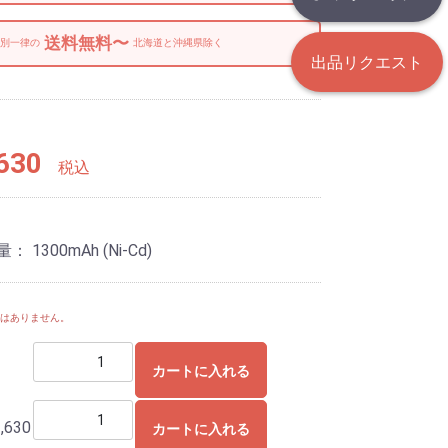
送料無料〜
別一律の
北海道と沖縄県除く
出品リクエスト
630
税込
： 1300mAh (Ni-Cd)
要はありません。
カートに入れる
,630
カートに入れる