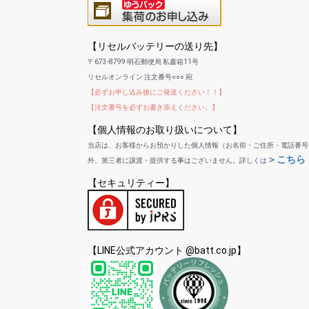
【リセルバッテリーの送り先】
〒673-8799 明石郵便局 私書箱11号
リセルオンライン 注文番号○○○ 宛
【必ずお申し込み後にご発送ください！！】
【注文番号を必ずお書き添えください。】
【個人情報のお取り扱いについて】
当店は、お客様からお預かりした個人情報（お名前・ご住所・電話番号
＞こちら
外、第三者に譲渡・提供する事はございません。詳しくは
【セキュリティー】
【LINE公式アカウント @batt.co.jp】