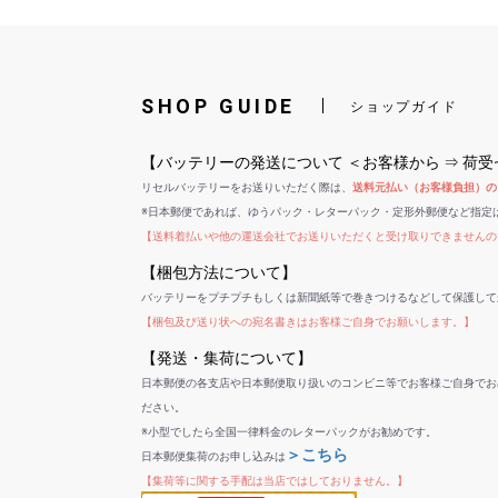
SHOP GUIDE
ショップガイド
【バッテリーの発送について ＜お客様から ⇒ 荷
リセルバッテリーをお送りいただく際は、
送料元払い（お客様負担）の
※日本郵便であれば、ゆうパック・レターパック・定形外郵便など指定
【送料着払いや他の運送会社でお送りいただくと受け取りできませんの
【梱包方法について】
バッテリーをプチプチもしくは新聞紙等で巻きつけるなどして保護して
【梱包及び送り状への宛名書きはお客様ご自身でお願いします。】
【発送・集荷について】
日本郵便の各支店や日本郵便取り扱いのコンビニ等でお客様ご自身でお
ださい。
※小型でしたら全国一律料金のレターパックがお勧めです。
＞こちら
日本郵便集荷のお申し込みは
【集荷等に関する手配は当店ではしておりません。】