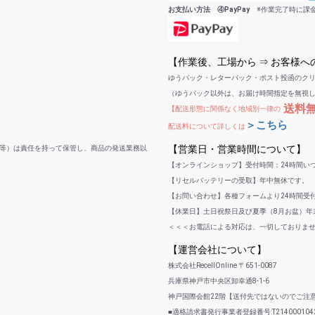
お支払い方法 ④PayPay
※作業完了時に課
【作業後、工場から ⇒ お客様
ゆうパック・レターパック・ポスト投函のク
（ゆうパック以外は、お届け時間指定を無視
送料
【配送形態に関係なく地域別一律の
＞こちら
配送料について詳しくは
【営業日・営業時間について】
等）は責任を持って保管し、商品の発送業務以
【オンラインショップ】受付時間：24時間い
【リセルバッテリーの受取】年中無休です。
【お問い合わせ】各種フォームより24時間受
【休業日】土日祝祭日及び夏季（8月お盆）年末
＜＜＜お電話による対応は、一切しておりま
【運営会社について】
株式会社RecellOnline 〒651-0087
兵庫県神戸市中央区卸幸通8-1-6
神戸国際会館22階【送付先ではないのでご注
■適格請求書発行事業者登録番号:T2140001042