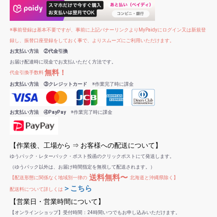
※事前登録は基本不要ですが、事前に上記バナーリンクよりMyPaidyにログイン又は新規登
録し、振替口座登録をしておく事で、よりスムーズにご利用いただけます。
お支払い方法 ②代金引換
お届け配達時に現金でお支払いただく方法です。
無料！
代金引換手数料
お支払い方法 ③クレジットカード
※作業完了時に課金
お支払い方法 ④PayPay
※作業完了時に課金
【作業後、工場から ⇒ お客様への配送について】
ゆうパック・レターパック・ポスト投函のクリックポストにて発送します。
（ゆうパック以外は、お届け時間指定を無視して配送されます。）
送料無料〜
【配送形態に関係なく地域別一律の
北海道と沖縄県除く】
＞こちら
配送料について詳しくは
【営業日・営業時間について】
【オンラインショップ】受付時間：24時間いつでもお申し込みいただけます。