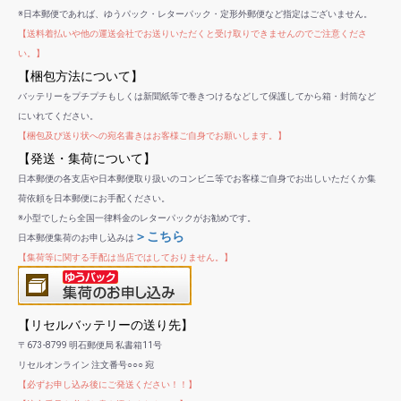
※日本郵便であれば、ゆうパック・レターパック・定形外郵便など指定はございません。
【送料着払いや他の運送会社でお送りいただくと受け取りできませんのでご注意くださ
い。】
【梱包方法について】
バッテリーをプチプチもしくは新聞紙等で巻きつけるなどして保護してから箱・封筒など
にいれてください。
【梱包及び送り状への宛名書きはお客様ご自身でお願いします。】
【発送・集荷について】
日本郵便の各支店や日本郵便取り扱いのコンビニ等でお客様ご自身でお出しいただくか集
荷依頼を日本郵便にお手配ください。
※小型でしたら全国一律料金のレターパックがお勧めです。
＞こちら
日本郵便集荷のお申し込みは
【集荷等に関する手配は当店ではしておりません。】
【リセルバッテリーの送り先】
〒673-8799 明石郵便局 私書箱11号
リセルオンライン 注文番号○○○ 宛
【必ずお申し込み後にご発送ください！！】