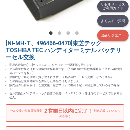
リセルサービス
ご利用ガイド
よくあるご質問
出品リクエスト
[NI-MH-T、496466-0470]東芝テック
TOSHIBA TEC ハンディターミナル バッテリ
ーセル交換
商品名最初の[.....]カッコ内の.....がバッテリー型番等を示します。
セル容量仕様とはセル自体の規格容量です。(Balanced仕様は作業直前に単セル群の負
荷バランスを校正)
価格にはセルと作業工賃が含まれます。（商品名に「...セル交換」がつく商品）
この商品は使用時間等を保証した商品ではありません。
販売品の出荷目安は、ご注文後「翌営業日」に出荷予定（別途記載しているものを除
く）
セル交換はバッテリーパック自体の販売・メンテナンス・修理等のサービスではありま
せん。
２営業日以内に完了！
セル交換の作業日数目安
別途記載しているも
のを除く