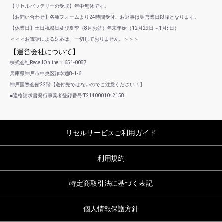
【リセルバッテリーの受取】年中無休です。
【お問い合わせ】各種フォームより24時間受付、お返事は翌営業日以降となります。
【休業日】土日祝祭日及び夏季（8月お盆）年末年始（12月29日～1月3日）
＜＜＜お電話による対応は、一切しておりません。＞＞＞
【運営会社について】
株式会社RecellOnline 〒651-0087
兵庫県神戸市中央区卸幸通8-1-6
神戸国際会館22階【送付先ではないのでご注意ください！】
■適格請求書発行事業者登録番号:T2140001042158
リセルサービスご利用ガイド
利用規約
特定商取引法に基づく表記
個人情報保護方針