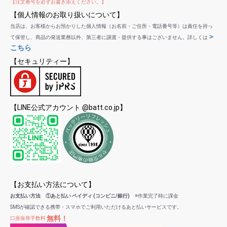
【注文番号を必ずお書き添えください。】
【個人情報のお取り扱いについて】
当店は、お客様からお預かりした個人情報（お名前・ご住所・電話番号等）は責任を持っ
＞
て保管し、商品の発送業務以外、第三者に譲渡・提供する事はございません。詳しくは
こちら
【セキュリティー】
【LINE公式アカウント @batt.co.jp】
【お支払い方法について】
お支払い方法 ①あと払い ペイディ (コンビニ/銀行)
※作業完了時に課金
SMSが確認できる携帯・スマホでご利用いただけるあと払いサービスです。
無料！
口座振替手数料