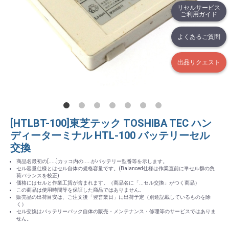
リセルサービス
ご利用ガイド
よくあるご質問
出品リクエスト
[HTLBT-100]東芝テック TOSHIBA TEC ハン
ディーターミナル HTL-100 バッテリーセル
交換
商品名最初の[.....]カッコ内の.....がバッテリー型番等を示します。
セル容量仕様とはセル自体の規格容量です。(Balanced仕様は作業直前に単セル群の負
荷バランスを校正)
価格にはセルと作業工賃が含まれます。（商品名に「...セル交換」がつく商品）
この商品は使用時間等を保証した商品ではありません。
販売品の出荷目安は、ご注文後「翌営業日」に出荷予定（別途記載しているものを除
く）
セル交換はバッテリーパック自体の販売・メンテナンス・修理等のサービスではありま
せん。