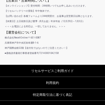
【営業日・営業時間について】
【オンラインショップ】受付時間：24時間いつでもお申し込みいただけます。
【リセルバッテリーの受取】年中無休です。
【お問い合わせ】各種フォームより24時間受付、お返事は翌営業日以降となります。
【休業日】土日祝祭日及び夏季（8月お盆）年末年始（12月29日～1月3日）
＜＜＜お電話による対応は、一切しておりません。＞＞＞
【運営会社について】
株式会社RecellOnline 〒651-0087
兵庫県神戸市中央区卸幸通8-1-6
神戸国際会館22階【送付先ではないのでご注意ください！】
■適格請求書発行事業者登録番号:T2140001042158
リセルサービスご利用ガイド
利用規約
特定商取引法に基づく表記