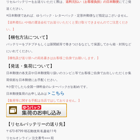
リセルバッテリーをお送りいただく際は、
送料元払い（お客様負担）の日本郵便
にてご発
送ください。
※日本郵便であれば、ゆうパック・レターパック・定形外郵便など指定はございません。
【送料着払いや他の運送会社でお送りいただくと受け取りできませんのでご注意くださ
い。】
【梱包方法について】
バッテリーをプチプチもしくは新聞紙等で巻きつけるなどして保護してから箱・封筒など
にいれてください。
【梱包及び送り状への宛名書きはお客様ご自身でお願いします。】
【発送・集荷について】
日本郵便の各支店や日本郵便取り扱いのコンビニ等でお客様ご自身でお出しいただくか集
荷依頼を日本郵便にお手配ください。
※小型でしたら全国一律料金のレターパックがお勧めです。
＞こちら
日本郵便集荷のお申し込みは
【集荷等に関する手配は当店ではしておりません。】
【リセルバッテリーの送り先】
〒673-8799 明石郵便局 私書箱11号
リセルオンライン 注文番号○○○ 宛