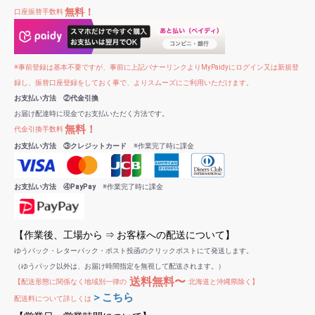
無料！
口座振替手数料
※事前登録は基本不要ですが、事前に上記バナーリンクよりMyPaidyにログイン又は新規登
録し、振替口座登録をしておく事で、よりスムーズにご利用いただけます。
お支払い方法 ②代金引換
お届け配達時に現金でお支払いただく方法です。
無料！
代金引換手数料
お支払い方法 ③クレジットカード
※作業完了時に課金
お支払い方法 ④PayPay
※作業完了時に課金
【作業後、工場から ⇒ お客様への配送について】
ゆうパック・レターパック・ポスト投函のクリックポストにて発送します。
（ゆうパック以外は、お届け時間指定を無視して配送されます。）
送料無料〜
【配送形態に関係なく地域別一律の
北海道と沖縄県除く】
＞こちら
配送料について詳しくは