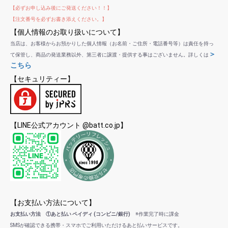
【必ずお申し込み後にご発送ください！！】
【注文番号を必ずお書き添えください。】
【個人情報のお取り扱いについて】
当店は、お客様からお預かりした個人情報（お名前・ご住所・電話番号等）は責任を持っ
＞
て保管し、商品の発送業務以外、第三者に譲渡・提供する事はございません。詳しくは
こちら
【セキュリティー】
【LINE公式アカウント @batt.co.jp】
【お支払い方法について】
お支払い方法 ①あと払い ペイディ (コンビニ/銀行)
※作業完了時に課金
SMSが確認できる携帯・スマホでご利用いただけるあと払いサービスです。