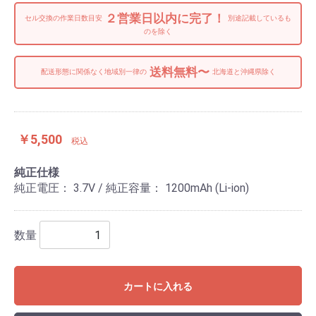
２営業日以内に完了！
セル交換の作業日数目安
別途記載しているも
のを除く
送料無料〜
配送形態に関係なく地域別一律の
北海道と沖縄県除く
￥5,500
税込
純正仕様
純正電圧： 3.7V / 純正容量： 1200mAh (Li-ion)
数量
カートに入れる