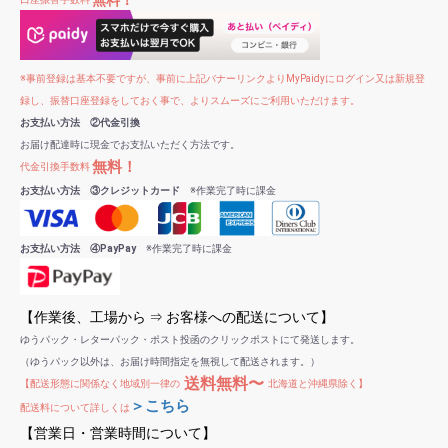
※事前登録は基本不要ですが、事前に上記バナーリンクよりMyPaidyにログイン又は新規登
録し、振替口座登録をしておく事で、よりスムーズにご利用いただけます。
お支払い方法 ②代金引換
お届け配達時に現金でお支払いただく方法です。
無料！
代金引換手数料
お支払い方法 ③クレジットカード
※作業完了時に課金
お支払い方法 ④PayPay
※作業完了時に課金
【作業後、工場から ⇒ お客様への配送について】
ゆうパック・レターパック・ポスト投函のクリックポストにて発送します。
（ゆうパック以外は、お届け時間指定を無視して配送されます。）
送料無料〜
【配送形態に関係なく地域別一律の
北海道と沖縄県除く】
＞こちら
配送料について詳しくは
【営業日・営業時間について】