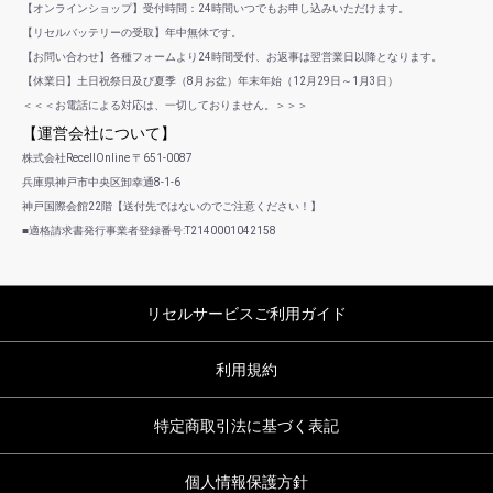
【オンラインショップ】受付時間：24時間いつでもお申し込みいただけます。
【リセルバッテリーの受取】年中無休です。
【お問い合わせ】各種フォームより24時間受付、お返事は翌営業日以降となります。
【休業日】土日祝祭日及び夏季（8月お盆）年末年始（12月29日～1月3日）
＜＜＜お電話による対応は、一切しておりません。＞＞＞
【運営会社について】
株式会社RecellOnline 〒651-0087
兵庫県神戸市中央区卸幸通8-1-6
神戸国際会館22階【送付先ではないのでご注意ください！】
■適格請求書発行事業者登録番号:T2140001042158
リセルサービスご利用ガイド
利用規約
特定商取引法に基づく表記
個人情報保護方針