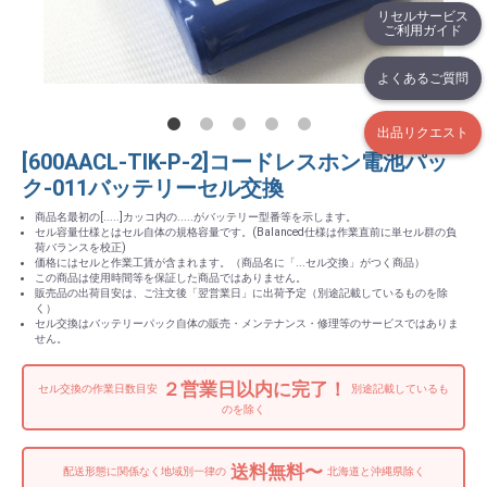
リセルサービス
ご利用ガイド
よくあるご質問
出品リクエスト
[600AACL-TIK-P-2]コードレスホン電池パッ
ク-011バッテリーセル交換
商品名最初の[.....]カッコ内の.....がバッテリー型番等を示します。
セル容量仕様とはセル自体の規格容量です。(Balanced仕様は作業直前に単セル群の負
荷バランスを校正)
価格にはセルと作業工賃が含まれます。（商品名に「...セル交換」がつく商品）
この商品は使用時間等を保証した商品ではありません。
販売品の出荷目安は、ご注文後「翌営業日」に出荷予定（別途記載しているものを除
く）
セル交換はバッテリーパック自体の販売・メンテナンス・修理等のサービスではありま
せん。
２営業日以内に完了！
セル交換の作業日数目安
別途記載しているも
のを除く
送料無料〜
配送形態に関係なく地域別一律の
北海道と沖縄県除く