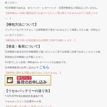
送ください。
※日本郵便であれば、ゆうパック・レターパック・定形外郵便など指定はございません。
【送料着払いや他の運送会社でお送りいただくと受け取りできませんのでご注意くださ
い。】
【梱包方法について】
バッテリーをプチプチもしくは新聞紙等で巻きつけるなどして保護してから箱・封筒など
にいれてください。
【梱包及び送り状への宛名書きはお客様ご自身でお願いします。】
【発送・集荷について】
日本郵便の各支店や日本郵便取り扱いのコンビニ等でお客様ご自身でお出しいただくか集
荷依頼を日本郵便にお手配ください。
※小型でしたら全国一律料金のレターパックがお勧めです。
＞こちら
日本郵便集荷のお申し込みは
【集荷等に関する手配は当店ではしておりません。】
【リセルバッテリーの送り先】
〒673-8799 明石郵便局 私書箱11号
リセルオンライン 注文番号○○○ 宛
【必ずお申し込み後にご発送ください！！】