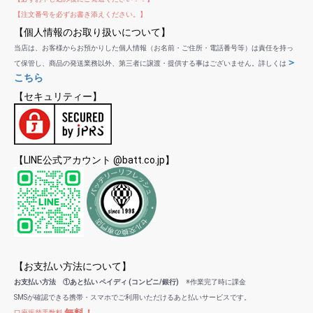
【注文番号を必ずお書き添えください。】
【個人情報のお取り扱いについて】
当店は、お客様からお預かりした個人情報（お名前・ご住所・電話番号等）は責任を持っ
＞
て保管し、商品の発送業務以外、第三者に譲渡・提供する事はございません。詳しくは
こちら
【セキュリティー】
【LINE公式アカウント @batt.co.jp】
【お支払い方法について】
お支払い方法 ①あと払い ペイディ (コンビニ/銀行)
※作業完了時に課金
SMSが確認できる携帯・スマホでご利用いただけるあと払いサービスです。
無料！
口座振替手数料