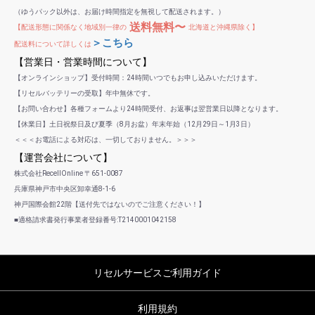
（ゆうパック以外は、お届け時間指定を無視して配送されます。）
送料無料〜
【配送形態に関係なく地域別一律の
北海道と沖縄県除く】
＞こちら
配送料について詳しくは
【営業日・営業時間について】
【オンラインショップ】受付時間：24時間いつでもお申し込みいただけます。
【リセルバッテリーの受取】年中無休です。
【お問い合わせ】各種フォームより24時間受付、お返事は翌営業日以降となります。
【休業日】土日祝祭日及び夏季（8月お盆）年末年始（12月29日～1月3日）
＜＜＜お電話による対応は、一切しておりません。＞＞＞
【運営会社について】
株式会社RecellOnline 〒651-0087
兵庫県神戸市中央区卸幸通8-1-6
神戸国際会館22階【送付先ではないのでご注意ください！】
■適格請求書発行事業者登録番号:T2140001042158
リセルサービスご利用ガイド
利用規約