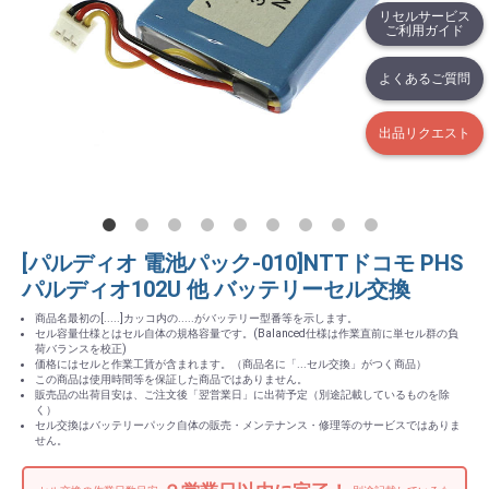
リセルサービス
ご利用ガイド
よくあるご質問
出品リクエスト
[パルディオ 電池パック-010]NTTドコモ PHS
パルディオ102U 他 バッテリーセル交換
商品名最初の[.....]カッコ内の.....がバッテリー型番等を示します。
セル容量仕様とはセル自体の規格容量です。(Balanced仕様は作業直前に単セル群の負
荷バランスを校正)
価格にはセルと作業工賃が含まれます。（商品名に「...セル交換」がつく商品）
この商品は使用時間等を保証した商品ではありません。
販売品の出荷目安は、ご注文後「翌営業日」に出荷予定（別途記載しているものを除
く）
セル交換はバッテリーパック自体の販売・メンテナンス・修理等のサービスではありま
せん。