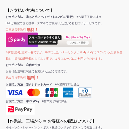
【お支払い方法について】
お支払い方法 ①あと払い ペイディ (コンビニ/銀行)
※作業完了時に課金
SMSが確認できる携帯・スマホでご利用いただけるあと払いサービスです。
無料！
口座振替手数料
※事前登録は基本不要ですが、事前に上記バナーリンクよりMyPaidyにログイン又は新規登
録し、振替口座登録をしておく事で、よりスムーズにご利用いただけます。
お支払い方法 ②代金引換
お届け配達時に現金でお支払いただく方法です。
無料！
代金引換手数料
お支払い方法 ③クレジットカード
※作業完了時に課金
お支払い方法 ④PayPay
※作業完了時に課金
【作業後、工場から ⇒ お客様への配送について】
ゆうパック・レターパック・ポスト投函のクリックポストにて発送します。