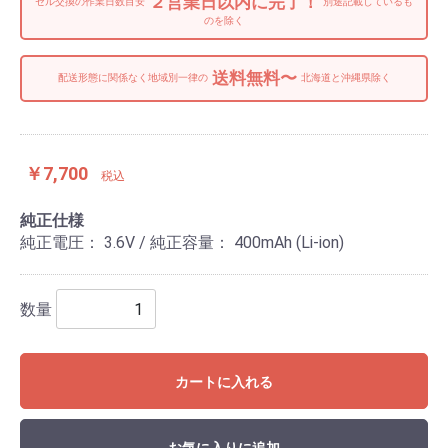
２営業日以内に完了！
セル交換の作業日数目安
別途記載しているも
のを除く
送料無料〜
配送形態に関係なく地域別一律の
北海道と沖縄県除く
￥7,700
税込
純正仕様
純正電圧： 3.6V / 純正容量： 400mAh (Li-ion)
数量
カートに入れる