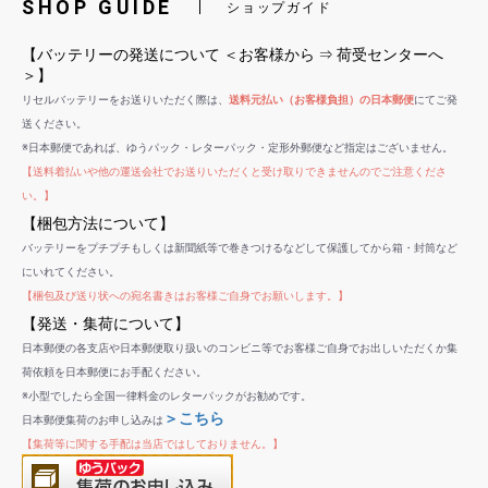
SHOP GUIDE
ショップガイド
【バッテリーの発送について ＜お客様から ⇒ 荷受センターへ
＞】
リセルバッテリーをお送りいただく際は、
送料元払い（お客様負担）の日本郵便
にてご発
送ください。
※日本郵便であれば、ゆうパック・レターパック・定形外郵便など指定はございません。
【送料着払いや他の運送会社でお送りいただくと受け取りできませんのでご注意くださ
い。】
【梱包方法について】
バッテリーをプチプチもしくは新聞紙等で巻きつけるなどして保護してから箱・封筒など
にいれてください。
【梱包及び送り状への宛名書きはお客様ご自身でお願いします。】
【発送・集荷について】
日本郵便の各支店や日本郵便取り扱いのコンビニ等でお客様ご自身でお出しいただくか集
荷依頼を日本郵便にお手配ください。
※小型でしたら全国一律料金のレターパックがお勧めです。
＞こちら
日本郵便集荷のお申し込みは
【集荷等に関する手配は当店ではしておりません。】