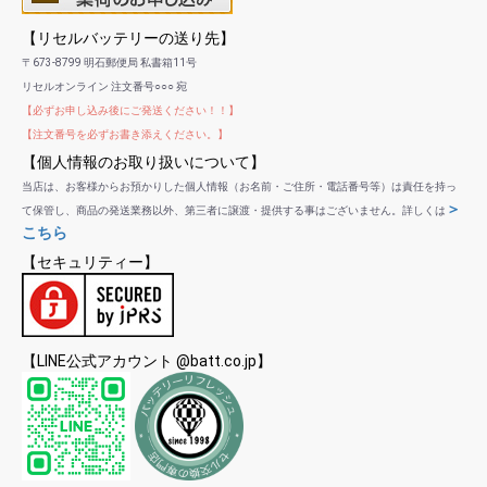
【リセルバッテリーの送り先】
〒673-8799 明石郵便局 私書箱11号
リセルオンライン 注文番号○○○ 宛
【必ずお申し込み後にご発送ください！！】
【注文番号を必ずお書き添えください。】
【個人情報のお取り扱いについて】
当店は、お客様からお預かりした個人情報（お名前・ご住所・電話番号等）は責任を持っ
＞
て保管し、商品の発送業務以外、第三者に譲渡・提供する事はございません。詳しくは
こちら
【セキュリティー】
【LINE公式アカウント @batt.co.jp】