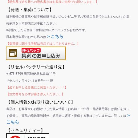
【梱包及び送り状への宛名書きはお客様ご自身でお願いします。】
【発送・集荷について】
日本郵便の各支店や日本郵便取り扱いのコンビニ等でお客様ご自身でお出しいただくか集
荷依頼を日本郵便にお手配ください。
※小型でしたら全国一律料金のレターパックがお勧めです。
＞こちら
日本郵便集荷のお申し込みは
【集荷等に関する手配は当店ではしておりません。】
【リセルバッテリーの送り先】
〒673-8799 明石郵便局 私書箱11号
リセルオンライン 注文番号○○○ 宛
【必ずお申し込み後にご発送ください！！】
【注文番号を必ずお書き添えください。】
【個人情報のお取り扱いについて】
当店は、お客様からお預かりした個人情報（お名前・ご住所・電話番号等）は責任を持っ
＞
て保管し、商品の発送業務以外、第三者に譲渡・提供する事はございません。詳しくは
こちら
【セキュリティー】