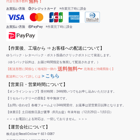
無料！
代金引換手数料
お支払い方法 ③クレジットカード
※作業完了時に課金
お支払い方法 ④PayPay
※作業完了時に課金
【作業後、工場から ⇒ お客様への配送について】
ゆうパック・レターパック・ポスト投函のクリックポストにて発送します。
（ゆうパック以外は、お届け時間指定を無視して配送されます。）
送料無料〜
【配送形態に関係なく地域別一律の
北海道と沖縄県除く】
＞こちら
配送料について詳しくは
【営業日・営業時間について】
【オンラインショップ】受付時間：24時間いつでもお申し込みいただけます。
【リセルバッテリーの受取】年中無休です。
【お問い合わせ】各種フォームより24時間受付、お返事は翌営業日以降となります。
【休業日】土日祝祭日及び夏季（8月お盆）年末年始（12月29日～1月3日）
＜＜＜お電話による対応は、一切しておりません。＞＞＞
【運営会社について】
株式会社RecellOnline 〒651-0087