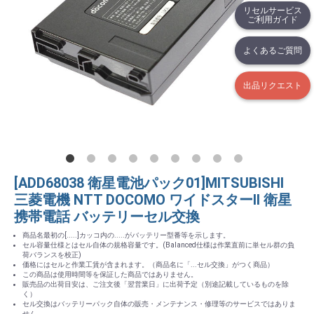
リセルサービス
ご利用ガイド
よくあるご質問
出品リクエスト
[ADD68038 衛星電池パック01]MITSUBISHI
三菱電機 NTT DOCOMO ワイドスターII 衛星
携帯電話 バッテリーセル交換
商品名最初の[.....]カッコ内の.....がバッテリー型番等を示します。
セル容量仕様とはセル自体の規格容量です。(Balanced仕様は作業直前に単セル群の負
荷バランスを校正)
価格にはセルと作業工賃が含まれます。（商品名に「...セル交換」がつく商品）
この商品は使用時間等を保証した商品ではありません。
販売品の出荷目安は、ご注文後「翌営業日」に出荷予定（別途記載しているものを除
く）
セル交換はバッテリーパック自体の販売・メンテナンス・修理等のサービスではありま
せん。