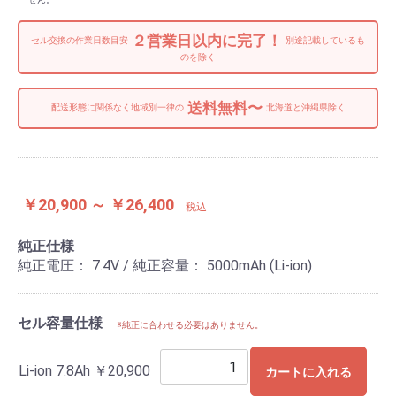
２営業日以内に完了！
セル交換の作業日数目安
別途記載しているも
のを除く
送料無料〜
配送形態に関係なく地域別一律の
北海道と沖縄県除く
￥20,900 ～ ￥26,400
税込
純正仕様
純正電圧： 7.4V / 純正容量： 5000mAh (Li-ion)
セル容量仕様
※純正に合わせる必要はありません。
Li-ion 7.8Ah
￥20,900
カートに入れる