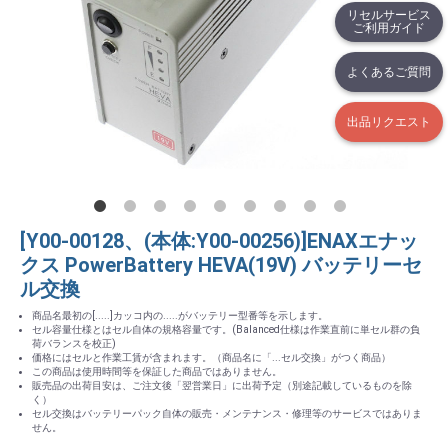
リセルサービス
ご利用ガイド
よくあるご質問
出品リクエスト
[Y00-00128、(本体:Y00-00256)]ENAXエナッ
クス PowerBattery HEVA(19V) バッテリーセ
ル交換
商品名最初の[.....]カッコ内の.....がバッテリー型番等を示します。
セル容量仕様とはセル自体の規格容量です。(Balanced仕様は作業直前に単セル群の負
荷バランスを校正)
価格にはセルと作業工賃が含まれます。（商品名に「...セル交換」がつく商品）
この商品は使用時間等を保証した商品ではありません。
販売品の出荷目安は、ご注文後「翌営業日」に出荷予定（別途記載しているものを除
く）
セル交換はバッテリーパック自体の販売・メンテナンス・修理等のサービスではありま
せん。