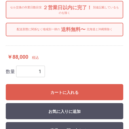
２営業日以内に完了！
セル交換の作業日数目安
別途記載しているも
のを除く
送料無料〜
配送形態に関係なく地域別一律の
北海道と沖縄県除く
￥88,000
税込
数量
カートに入れる
お気に入りに追加