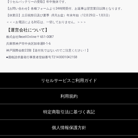
【リセルバッテリーの受取】年中無休です。
【お問い合わせ】各種フォームより24時間受付、お返事は翌営業日以降となります。
【休業日】土日祝祭日及び夏季（8月お盆）年末年始（12月29日～1月3日）
＜＜＜お電話による対応は、一切しておりません。＞＞＞
【運営会社について】
株式会社RecellOnline 〒651-0087
兵庫県神戸市中央区卸幸通8-1-6
神戸国際会館22階【送付先ではないのでご注意ください！】
■適格請求書発行事業者登録番号:T2140001042158
リセルサービスご利用ガイド
利用規約
特定商取引法に基づく表記
個人情報保護方針