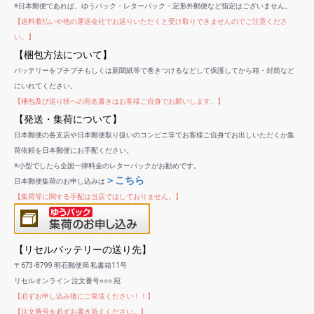
※日本郵便であれば、ゆうパック・レターパック・定形外郵便など指定はございません。
【送料着払いや他の運送会社でお送りいただくと受け取りできませんのでご注意くださ
い。】
【梱包方法について】
バッテリーをプチプチもしくは新聞紙等で巻きつけるなどして保護してから箱・封筒など
にいれてください。
【梱包及び送り状への宛名書きはお客様ご自身でお願いします。】
【発送・集荷について】
日本郵便の各支店や日本郵便取り扱いのコンビニ等でお客様ご自身でお出しいただくか集
荷依頼を日本郵便にお手配ください。
※小型でしたら全国一律料金のレターパックがお勧めです。
＞こちら
日本郵便集荷のお申し込みは
【集荷等に関する手配は当店ではしておりません。】
【リセルバッテリーの送り先】
〒673-8799 明石郵便局 私書箱11号
リセルオンライン 注文番号○○○ 宛
【必ずお申し込み後にご発送ください！！】
【注文番号を必ずお書き添えください。】