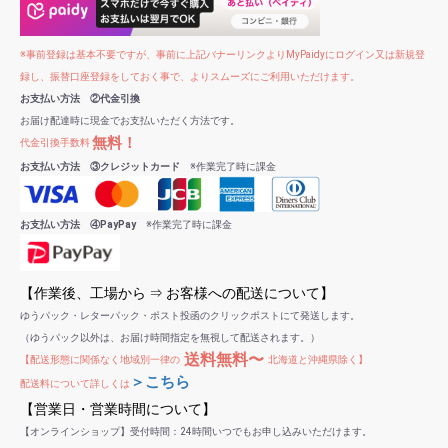
※事前登録は基本不要ですが、事前に上記バナーリンクよりMyPaidyにログイン又は新規登
録し、振替口座登録をしておく事で、よりスムーズにご利用いただけます。
お支払い方法 ②代金引換
お届け配達時に現金でお支払いただく方法です。
無料！
代金引換手数料
お支払い方法 ③クレジットカード
※作業完了時に課金
お支払い方法 ④PayPay
※作業完了時に課金
【作業後、工場から ⇒ お客様への配送について】
ゆうパック・レターパック・ポスト投函のクリックポストにて発送します。
（ゆうパック以外は、お届け時間指定を無視して配送されます。）
送料無料〜
【配送形態に関係なく地域別一律の
北海道と沖縄県除く】
＞こちら
配送料について詳しくは
【営業日・営業時間について】
【オンラインショップ】受付時間：24時間いつでもお申し込みいただけます。