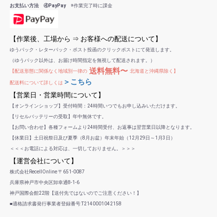
お支払い方法 ④PayPay
※作業完了時に課金
【作業後、工場から ⇒ お客様への配送について】
ゆうパック・レターパック・ポスト投函のクリックポストにて発送します。
（ゆうパック以外は、お届け時間指定を無視して配送されます。）
送料無料〜
【配送形態に関係なく地域別一律の
北海道と沖縄県除く】
＞こちら
配送料について詳しくは
【営業日・営業時間について】
【オンラインショップ】受付時間：24時間いつでもお申し込みいただけます。
【リセルバッテリーの受取】年中無休です。
【お問い合わせ】各種フォームより24時間受付、お返事は翌営業日以降となります。
【休業日】土日祝祭日及び夏季（8月お盆）年末年始（12月29日～1月3日）
＜＜＜お電話による対応は、一切しておりません。＞＞＞
【運営会社について】
株式会社RecellOnline 〒651-0087
兵庫県神戸市中央区卸幸通8-1-6
神戸国際会館22階【送付先ではないのでご注意ください！】
■適格請求書発行事業者登録番号:T2140001042158