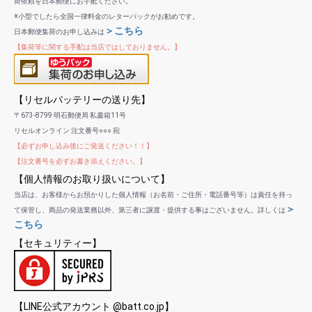
荷依頼を日本郵便にお手配ください。
※小型でしたら全国一律料金のレターパックがお勧めです。
＞こちら
日本郵便集荷のお申し込みは
【集荷等に関する手配は当店ではしておりません。】
【リセルバッテリーの送り先】
〒673-8799 明石郵便局 私書箱11号
リセルオンライン 注文番号○○○ 宛
【必ずお申し込み後にご発送ください！！】
【注文番号を必ずお書き添えください。】
【個人情報のお取り扱いについて】
当店は、お客様からお預かりした個人情報（お名前・ご住所・電話番号等）は責任を持っ
＞
て保管し、商品の発送業務以外、第三者に譲渡・提供する事はございません。詳しくは
こちら
【セキュリティー】
【LINE公式アカウント @batt.co.jp】