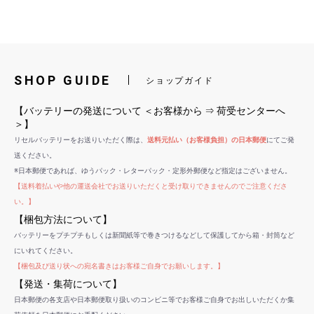
SHOP GUIDE
ショップガイド
【バッテリーの発送について ＜お客様から ⇒ 荷受センターへ
＞】
リセルバッテリーをお送りいただく際は、
送料元払い（お客様負担）の日本郵便
にてご発
送ください。
※日本郵便であれば、ゆうパック・レターパック・定形外郵便など指定はございません。
【送料着払いや他の運送会社でお送りいただくと受け取りできませんのでご注意くださ
い。】
【梱包方法について】
バッテリーをプチプチもしくは新聞紙等で巻きつけるなどして保護してから箱・封筒など
にいれてください。
【梱包及び送り状への宛名書きはお客様ご自身でお願いします。】
【発送・集荷について】
日本郵便の各支店や日本郵便取り扱いのコンビニ等でお客様ご自身でお出しいただくか集