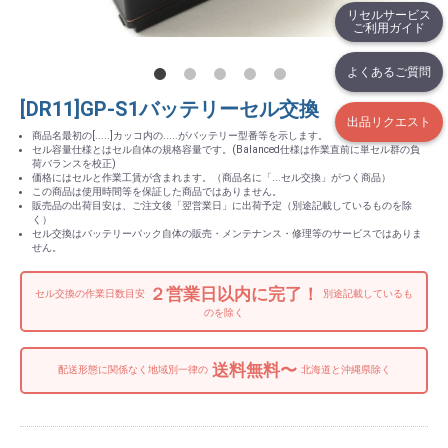
リセルサービス
ご利用ガイド
よくあるご質問
[DR11]GP-S1バッテリーセル交換
出品リクエスト
商品名最初の[.....]カッコ内の.....がバッテリー型番等を示します。
セル容量仕様とはセル自体の規格容量です。(Balanced仕様は作業直前に単セル群の負
荷バランスを校正)
価格にはセルと作業工賃が含まれます。（商品名に「...セル交換」がつく商品）
この商品は使用時間等を保証した商品ではありません。
販売品の出荷目安は、ご注文後「翌営業日」に出荷予定（別途記載しているものを除
く）
セル交換はバッテリーパック自体の販売・メンテナンス・修理等のサービスではありま
せん。
２営業日以内に完了！
セル交換の作業日数目安
別途記載しているも
のを除く
送料無料〜
配送形態に関係なく地域別一律の
北海道と沖縄県除く