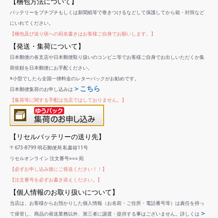
【梱包方法について】
バッテリーをプチプチもしくは新聞紙等で巻きつけるなどして保護してから箱・封筒など
にいれてください。
【梱包及び送り状への宛名書きはお客様ご自身でお願いします。】
【発送・集荷について】
日本郵便の各支店や日本郵便取り扱いのコンビニ等でお客様ご自身でお出しいただくか集
荷依頼を日本郵便にお手配ください。
※小型でしたら全国一律料金のレターパックがお勧めです。
＞こちら
日本郵便集荷のお申し込みは
【集荷等に関する手配は当店ではしておりません。】
【リセルバッテリーの送り先】
〒673-8799 明石郵便局 私書箱11号
リセルオンライン 注文番号○○○ 宛
【必ずお申し込み後にご発送ください！！】
【注文番号を必ずお書き添えください。】
【個人情報のお取り扱いについて】
当店は、お客様からお預かりした個人情報（お名前・ご住所・電話番号等）は責任を持っ
＞
て保管し、商品の発送業務以外、第三者に譲渡・提供する事はございません。詳しくは