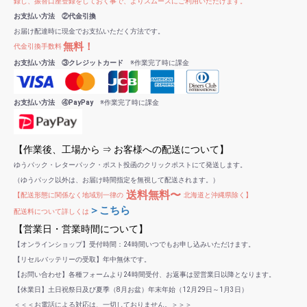
録し、振替口座登録をしておく事で、よりスムーズにご利用いただけます。
お支払い方法 ②代金引換
お届け配達時に現金でお支払いただく方法です。
無料！
代金引換手数料
お支払い方法 ③クレジットカード
※作業完了時に課金
お支払い方法 ④PayPay
※作業完了時に課金
【作業後、工場から ⇒ お客様への配送について】
ゆうパック・レターパック・ポスト投函のクリックポストにて発送します。
（ゆうパック以外は、お届け時間指定を無視して配送されます。）
送料無料〜
【配送形態に関係なく地域別一律の
北海道と沖縄県除く】
＞こちら
配送料について詳しくは
【営業日・営業時間について】
【オンラインショップ】受付時間：24時間いつでもお申し込みいただけます。
【リセルバッテリーの受取】年中無休です。
【お問い合わせ】各種フォームより24時間受付、お返事は翌営業日以降となります。
【休業日】土日祝祭日及び夏季（8月お盆）年末年始（12月29日～1月3日）
＜＜＜お電話による対応は、一切しておりません。＞＞＞