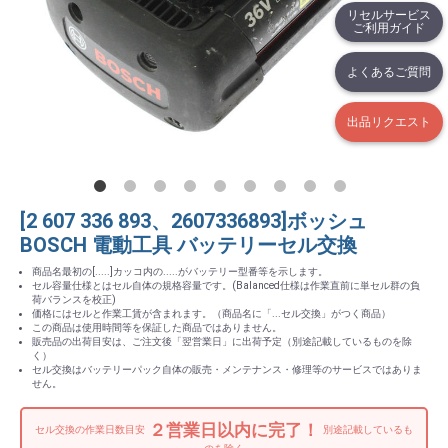
リセルサービス
ご利用ガイド
よくあるご質問
出品リクエスト
[2 607 336 893、2607336893]ボッシュ
BOSCH 電動工具 バッテリーセル交換
商品名最初の[.....]カッコ内の.....がバッテリー型番等を示します。
セル容量仕様とはセル自体の規格容量です。(Balanced仕様は作業直前に単セル群の負
荷バランスを校正)
価格にはセルと作業工賃が含まれます。（商品名に「...セル交換」がつく商品）
この商品は使用時間等を保証した商品ではありません。
販売品の出荷目安は、ご注文後「翌営業日」に出荷予定（別途記載しているものを除
く）
セル交換はバッテリーパック自体の販売・メンテナンス・修理等のサービスではありま
せん。
２営業日以内に完了！
セル交換の作業日数目安
別途記載しているも