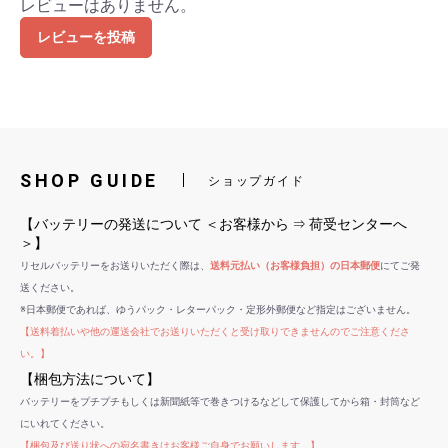
レビューはありません。
レビューを投稿
SHOP GUIDE
ショップガイド
【バッテリーの発送について ＜お客様から ⇒ 荷受センターへ
＞】
リセルバッテリーをお送りいただく際は、
送料元払い（お客様負担）の日本郵便
にてご発
送ください。
※日本郵便であれば、ゆうパック・レターパック・定形外郵便など指定はございません。
【送料着払いや他の運送会社でお送りいただくと受け取りできませんのでご注意くださ
い。】
【梱包方法について】
バッテリーをプチプチもしくは新聞紙等で巻きつけるなどして保護してから箱・封筒など
にいれてください。
【梱包及び送り状への宛名書きはお客様ご自身でお願いします。】