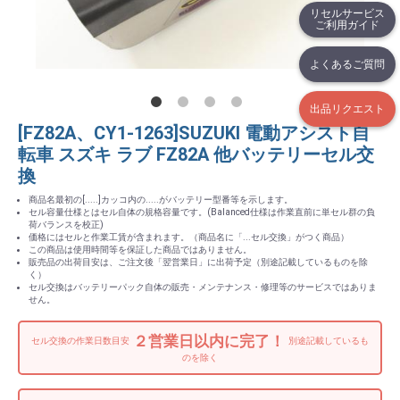
リセルサービス
ご利用ガイド
よくあるご質問
出品リクエスト
[FZ82A、CY1-1263]SUZUKI 電動アシスト自
転車 スズキ ラブ FZ82A 他バッテリーセル交
換
商品名最初の[.....]カッコ内の.....がバッテリー型番等を示します。
セル容量仕様とはセル自体の規格容量です。(Balanced仕様は作業直前に単セル群の負
荷バランスを校正)
価格にはセルと作業工賃が含まれます。（商品名に「...セル交換」がつく商品）
この商品は使用時間等を保証した商品ではありません。
販売品の出荷目安は、ご注文後「翌営業日」に出荷予定（別途記載しているものを除
く）
セル交換はバッテリーパック自体の販売・メンテナンス・修理等のサービスではありま
せん。
２営業日以内に完了！
セル交換の作業日数目安
別途記載しているも
のを除く