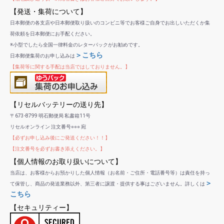
【発送・集荷について】
日本郵便の各支店や日本郵便取り扱いのコンビニ等でお客様ご自身でお出しいただくか集
荷依頼を日本郵便にお手配ください。
※小型でしたら全国一律料金のレターパックがお勧めです。
＞こちら
日本郵便集荷のお申し込みは
【集荷等に関する手配は当店ではしておりません。】
【リセルバッテリーの送り先】
〒673-8799 明石郵便局 私書箱11号
リセルオンライン 注文番号○○○ 宛
【必ずお申し込み後にご発送ください！！】
【注文番号を必ずお書き添えください。】
【個人情報のお取り扱いについて】
当店は、お客様からお預かりした個人情報（お名前・ご住所・電話番号等）は責任を持っ
＞
て保管し、商品の発送業務以外、第三者に譲渡・提供する事はございません。詳しくは
こちら
【セキュリティー】