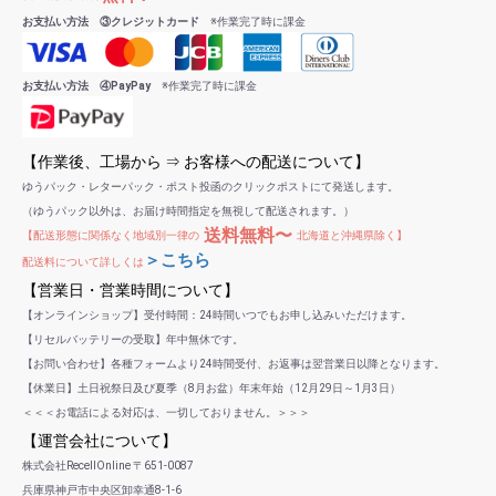
お支払い方法 ③クレジットカード
※作業完了時に課金
お支払い方法 ④PayPay
※作業完了時に課金
【作業後、工場から ⇒ お客様への配送について】
ゆうパック・レターパック・ポスト投函のクリックポストにて発送します。
（ゆうパック以外は、お届け時間指定を無視して配送されます。）
送料無料〜
【配送形態に関係なく地域別一律の
北海道と沖縄県除く】
＞こちら
配送料について詳しくは
【営業日・営業時間について】
【オンラインショップ】受付時間：24時間いつでもお申し込みいただけます。
【リセルバッテリーの受取】年中無休です。
【お問い合わせ】各種フォームより24時間受付、お返事は翌営業日以降となります。
【休業日】土日祝祭日及び夏季（8月お盆）年末年始（12月29日～1月3日）
＜＜＜お電話による対応は、一切しておりません。＞＞＞
【運営会社について】
株式会社RecellOnline 〒651-0087
兵庫県神戸市中央区卸幸通8-1-6