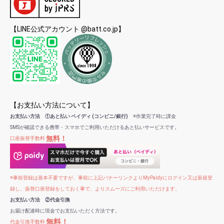
【LINE公式アカウント @batt.co.jp】
【お支払い方法について】
お支払い方法 ①あと払い ペイディ (コンビニ/銀行)
※作業完了時に課金
SMSが確認できる携帯・スマホでご利用いただけるあと払いサービスです。
無料！
口座振替手数料
※事前登録は基本不要ですが、事前に上記バナーリンクよりMyPaidyにログイン又は新規登
録し、振替口座登録をしておく事で、よりスムーズにご利用いただけます。
お支払い方法 ②代金引換
お届け配達時に現金でお支払いただく方法です。
無料！
代金引換手数料